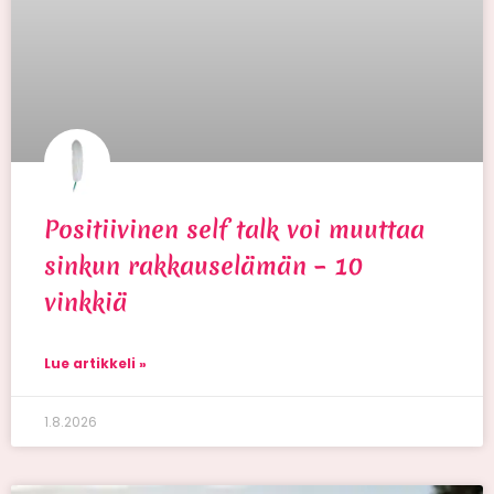
Positiivinen self talk voi muuttaa
sinkun rakkauselämän – 10
vinkkiä
Lue artikkeli »
1.8.2026