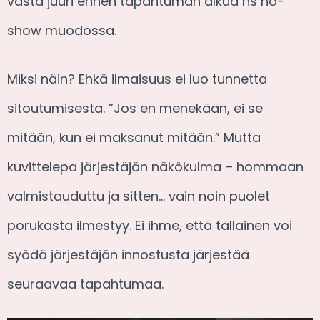
vasta juuri ennen tapahtuman alkua ns no-
show muodossa.
Miksi näin? Ehkä ilmaisuus ei luo tunnetta
sitoutumisesta. ”Jos en menekään, ei se
mitään, kun ei maksanut mitään.” Mutta
kuvittelepa järjestäjän näkökulma – hommaan
valmistauduttu ja sitten… vain noin puolet
porukasta ilmestyy. Ei ihme, että tällainen voi
syödä järjestäjän innostusta järjestää
seuraavaa tapahtumaa.