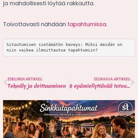
ja mahdollisesti löytää rakkautta.
Toivottavasti nähdään
tapahtumissa
.
Sitoutumisen sietämätön keveys: Miksi meidän on 
niin vaikea ilmoittautua tapahtumiin?
EDELLINEN ARTIKKELI
SEURAAVA ARTIKKELI
Tekoäly ja deittaaminen
9 epämiellyttävää totuutta mikset löydä rakkautta