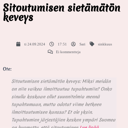
Sitoutumisen sietämätön
keveys
ti 24.09.2024
17:51
Sari
sinkkuus
Ei kommentteja
Ote:
Sitoutumisen sietämätön keveys: Miksi meidän
on niin vaikea ilmoittautua tapahtumiin? Onko
sinulla koskaan ollut suunnitelmia mennä
tapahtumaan, mutta odotat viime hetkeen
ilmoittautumisen kanssa? Et ole yksin.
Tapahtumien järjestäjien kesken ympäri Suomea
on huomattu, että sitoutuminen
Lue lisää