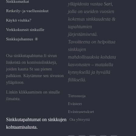
Sinkkumatkat
ylläpidosta vastaa
Sari
,
Retkeily- ja vaellussinkut
jolla on useiden vuosien
kokemus sinkkuudesta &
Käykö viuhka?
tapahtumien
Verkkokurssit sinkuille
järjestämisestä.
Sinkkujuhannus ®
Tavoitteena on helpottaa
sinkkujen
Osa sinkkutapahtuma.fi sivun
mahdollisuuksia kohdata
linkeistä on komissiolinkkejä,
kasvotusten – matalalla
joiden kautta St saa pienen
kynnyksellä ja hyvällä
palkkion. Käytämme sen sivuston
fiiliksellä.
ylläpitoon.
Linkin klikkaaminen on sinulle
Tietosuoja
ilmaista.
Evästeet
Evästeasetukset
Sinkkutapahtumat on sinkkujen
Ota yhteyttä
kohtaamisalusta.