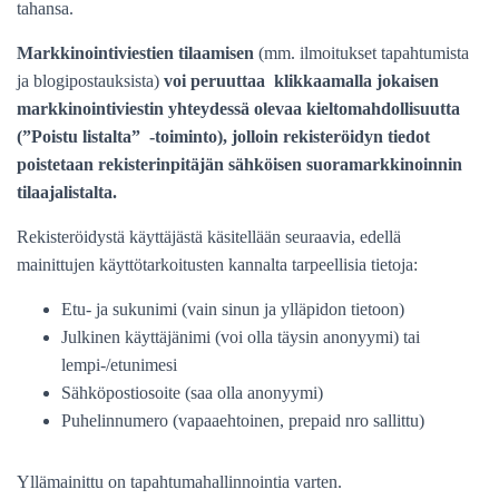
tahansa.
Markkinointiviestien tilaamisen
(mm. ilmoitukset tapahtumista
ja blogipostauksista)
voi peruuttaa klikkaamalla jokaisen
markkinointiviestin yhteydessä olevaa kieltomahdollisuutta
(”Poistu listalta” -toiminto), jolloin rekisteröidyn tiedot
poistetaan rekisterinpitäjän sähköisen suoramarkkinoinnin
tilaajalistalta.
Rekisteröidystä käyttäjästä käsitellään seuraavia, edellä
mainittujen käyttötarkoitusten kannalta tarpeellisia tietoja:
Etu- ja sukunimi (vain sinun ja ylläpidon tietoon)
Julkinen käyttäjänimi (voi olla täysin anonyymi) tai
lempi-/etunimesi
Sähköpostiosoite (saa olla anonyymi)
Puhelinnumero (vapaaehtoinen, prepaid nro sallittu)
Yllämainittu on tapahtumahallinnointia varten.