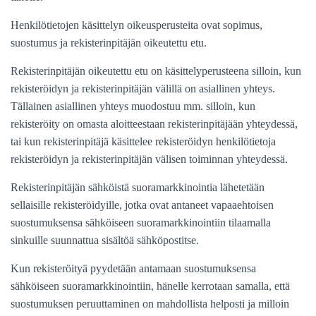
Henkilötietojen käsittelyn oikeusperusteita ovat sopimus,
suostumus ja rekisterinpitäjän oikeutettu etu.
Rekisterinpitäjän oikeutettu etu on käsittelyperusteena silloin, kun
rekisteröidyn ja rekisterinpitäjän välillä on asiallinen yhteys.
Tällainen asiallinen yhteys muodostuu mm. silloin, kun
rekisteröity on omasta aloitteestaan rekisterinpitäjään yhteydessä,
tai kun rekisterinpitäjä käsittelee rekisteröidyn henkilötietoja
rekisteröidyn ja rekisterinpitäjän välisen toiminnan yhteydessä.
Rekisterinpitäjän sähköistä suoramarkkinointia
lähetetään
sellaisille rekisteröidyille, jotka ovat antaneet vapaaehtoisen
suostumuksensa sähköiseen suoramarkkinointiin tilaamalla
sinkuille suunnattua sisältöä sähköpostitse.
Kun rekisteröityä pyydetään antamaan suostumuksensa
sähköiseen suoramarkkinointiin, hänelle kerrotaan samalla, että
suostumuksen peruuttaminen on mahdollista helposti ja milloin