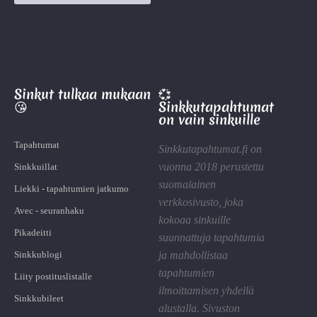
Sinkut tulkaa mukaan
💞
😘
Sinkkutapahtumat
on vain sinkuille
Tapahtumat
Sinkkutapahtumat.fi on
vuonna 2018 perustettu
Sinkkuillat
suomalainen
Liekki - tapahtumien jatkumo
verkkosivusto, joka
Avec - seuranhaku
kokoaa sinkuille
Pikadeitti
suunnattuja tapahtumia
Sinkkublogi
ja mahdollistaa
tapahtumien
Liity postituslistalle
ilmoittamisen yhdellä
Sinkkubileet
alustalla. Sivuston