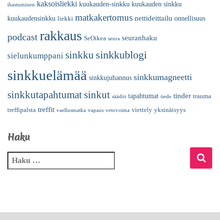
kaksoisliekki
kuukauden-sinkku
kuukauden sinkku
ihastuminen
matkakertomus
nettideittailu
kuukaudensinkku
onnellisuus
liekki
rakkaus
podcast
seuranhaku
SeOikea
seura
sinkkublogi
sinkku
sielunkumppani
sinkkuelämää
sinkkumagneetti
sinkkujuhannus
sinkkutapahtumat
sinkut
tinder
tapahtumat
trauma
säädöt
tiede
treffit
treffipalsta
viettely
yksinäisyys
vaellusmatka
vapaus
vetovoima
Haku