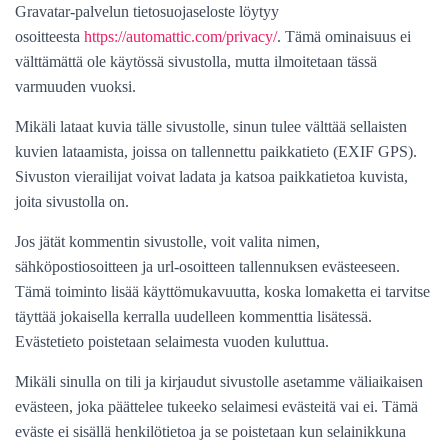
Gravatar-palvelun tietosuojaseloste löytyy
osoitteesta
https://automattic.com/
privacy/
. Tämä ominaisuus ei
välttämättä ole käytössä sivustolla, mutta ilmoitetaan tässä
varmuuden vuoksi.
Mikäli lataat kuvia tälle sivustolle, sinun tulee välttää sellaisten
kuvien lataamista, joissa on tallennettu paikkatieto (EXIF GPS).
Sivuston vierailijat voivat ladata ja katsoa paikkatietoa kuvista,
joita sivustolla on.
Jos jätät kommentin sivustolle, voit valita nimen,
sähköpostiosoitteen ja url-osoitteen tallennuksen evästeeseen.
Tämä toiminto lisää käyttömukavuutta, koska lomaketta ei tarvitse
täyttää jokaisella kerralla uudelleen kommenttia lisätessä.
Evästetieto poistetaan selaimesta vuoden kuluttua.
Mikäli sinulla on tili ja kirjaudut sivustolle asetamme väliaikaisen
evästeen, joka päättelee tukeeko selaimesi evästeitä vai ei. Tämä
eväste ei sisällä henkilötietoa ja se poistetaan kun selainikkuna