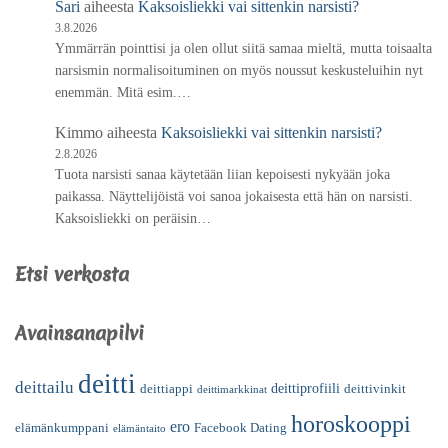
Sari
aiheesta
Kaksoisliekki vai sittenkin narsisti?
3.8.2026
Ymmärrän pointtisi ja olen ollut siitä samaa mieltä, mutta toisaalta
narsismin normalisoituminen on myös noussut keskusteluihin nyt
enemmän. Mitä esim.…
Kimmo
aiheesta
Kaksoisliekki vai sittenkin narsisti?
2.8.2026
Tuota narsisti sanaa käytetään liian kepoisesti nykyään joka
paikassa. Näyttelijöistä voi sanoa jokaisesta että hän on narsisti.
Kaksoisliekki on peräisin…
Etsi verkosta
Avainsanapilvi
deitti
deittailu
deittiprofiili
deittiappi
deittivinkit
deittimarkkinat
horoskooppi
ero
elämänkumppani
Facebook Dating
elämäntaito