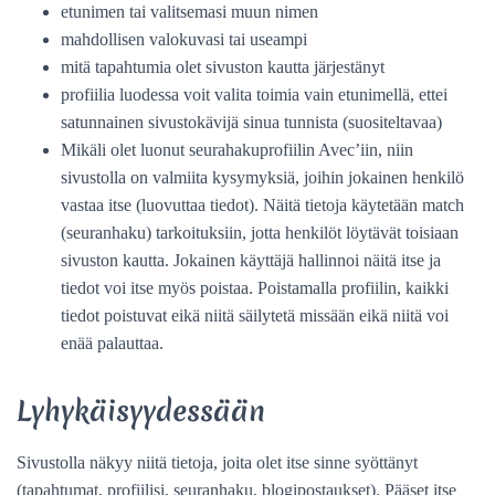
etunimen tai valitsemasi muun nimen
mahdollisen valokuvasi tai useampi
mitä tapahtumia olet sivuston kautta järjestänyt
profiilia luodessa voit valita toimia vain etunimellä, ettei
satunnainen sivustokävijä sinua tunnista (suositeltavaa)
Mikäli olet luonut seurahakuprofiilin Avec’iin, niin
sivustolla on valmiita kysymyksiä, joihin jokainen henkilö
vastaa itse (luovuttaa tiedot). Näitä tietoja käytetään match
(seuranhaku) tarkoituksiin, jotta henkilöt löytävät toisiaan
sivuston kautta. Jokainen käyttäjä hallinnoi näitä itse ja
tiedot voi itse myös poistaa. Poistamalla profiilin, kaikki
tiedot poistuvat eikä niitä säilytetä missään eikä niitä voi
enää palauttaa.
Lyhykäisyydessään
Sivustolla näkyy niitä tietoja, joita olet itse sinne syöttänyt
(tapahtumat, profiilisi, seuranhaku, blogipostaukset). Pääset itse