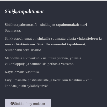
Sinkkutapahtumat
Sinkkutapahtumat.fi – sinkkujen tapahtumakalenteri
Suomessa.
Sinkkutapahtumat on
sinkuille
suunnattu
alusta
yhdessäoloon ja
seuran löytämiseen
:
Sinkuille suunnatut tapahtumat
,
seuranhaku sekä sisällöt.
Mahdollisia sivuvaikutuksia: uusia ystäviä, yhteisiä
viikonloppuja ja satunnaisia perhosia vatsassa.
Käytä omalla vastuulla.
Liity ilmaiselle postituslistalle ja tiedät kun tapahtuu – voit
kohdata jotain sykähdyttävää.
Sinkku: liity mukaan