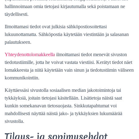
hallinnoimaan omia tietojasi kirjautumalla sekä poistamaan ne
täydellisesti.
Ilmoittamasi tiedot ovat julkisia sähköpostiosoitettasi
lukuunottamatta. Sähköpostia käytetään viestintään ja salasanan
palautukseen.
Yhteydenottolomakkeella
ilmoittamasi tiedot menevät sivuston
tiedotustiimille, jotta he voivat vastata viestiisi. Kerätyt tiedot näet
lomakkeesta ja niitä käytetään vain sinun ja tiedotustiimin väliseen
kommunikointiin.
Käyttäessäsi sivustolla sosiaalisen median jakotoimintoja tai
tykkäyksiä, joitain tietojasi käsitellään. Lisätietoja näistä saat
kunkin somekanavan tietosuojasta. Sinkkutapahtumat voi
mahdollisesti näyttää näistä jako- ja tykkäyksien lukumäärää
sivustolla.
Tilaus- ja sopimusehdot