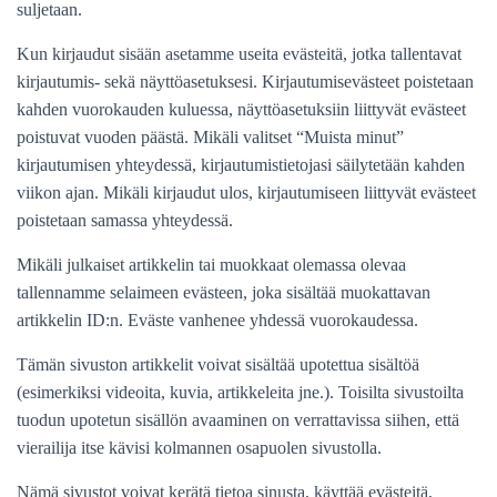
suljetaan.
Kun kirjaudut sisään asetamme useita evästeitä, jotka tallentavat
kirjautumis- sekä näyttöasetuksesi. Kirjautumisevästeet poistetaan
kahden vuorokauden kuluessa, näyttöasetuksiin liittyvät evästeet
poistuvat vuoden päästä. Mikäli valitset “Muista minut”
kirjautumisen yhteydessä, kirjautumistietojasi säilytetään kahden
viikon ajan. Mikäli kirjaudut ulos, kirjautumiseen liittyvät evästeet
poistetaan samassa yhteydessä.
Mikäli julkaiset artikkelin tai muokkaat olemassa olevaa
tallennamme selaimeen evästeen, joka sisältää muokattavan
artikkelin ID:n. Eväste vanhenee yhdessä vuorokaudessa.
Tämän sivuston artikkelit voivat sisältää upotettua sisältöä
(esimerkiksi videoita, kuvia, artikkeleita jne.). Toisilta sivustoilta
tuodun upotetun sisällön avaaminen on verrattavissa siihen, että
vierailija itse kävisi kolmannen osapuolen sivustolla.
Nämä sivustot voivat kerätä tietoa sinusta, käyttää evästeitä,