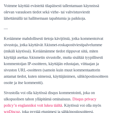
Voimme käyttää evästeitä tilapäisesti tallentamaan käynnissä
olevan varauksen tiedot sekä virhe- tai vahvistusviestit
lähettämällä tai hallitsemaan tapahtumia ja paikkoja.
—
Keräämme mahdollisesti tietoja kävijöistä, jotka kommentoivat
sivustoja, jotka käyttävät Akismet-
roskapostiviestipalvelumme
(mikäli käytössä). Keräämämme tiedot riippuvat siitä, miten
käyttäjä asettaa Akismetin sivustolle, mutta sisältää tyypillisesti
kommentoijan IP-osoitteen, käyttäjän edustajan, viittaajan ja
sivuston URL-osoitteen (samoin kuin muut kommentaattorin
antamat tiedot, kuten nimensä, käyttäjänimen, sähköpostiosoitteen
osoite ja itse kommentti).
Sivustolla voi olla käytössä disqus kommentointi, joka on
ulkopuolisen tahon ylläpitämä ominaisuus.
Disqus privacy
policy’n englanniksi voit lukea täältä
. Käytössä voi olla myös
wpDiscuz
, joka pyytää etunimesi ja sähköpostiosoitteesi.