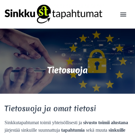
ILMOITA
Tietosuoja
Tietosuoja
ja omat tietosi
Sinkkutapahtumat toimii yhteisöllisesti ja
sivusto toimii alustana
järjestää sinkuille suunnattuja
tapahtumia
sekä muuta
sinkuille