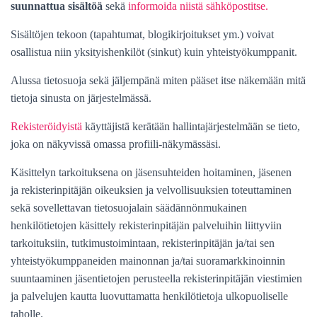
suunnattua sisältöä
sekä
informoida niistä sähköpostitse.
Sisältöjen tekoon (tapahtumat, blogikirjoitukset ym.) voivat
osallistua niin yksityishenkilöt (sinkut) kuin yhteistyökumppanit.
Alussa
tietosuoja
sekä jäljempänä miten pääset itse näkemään mitä
tietoja sinusta on järjestelmässä.
Rekisteröidyistä
käyttäjistä kerätään hallintajärjestelmään se tieto,
joka on näkyvissä omassa profiili-näkymässäsi.
Käsittelyn tarkoituksena on jäsensuhteiden hoitaminen, jäsenen
ja rekisterinpitäjän
oikeuksien ja velvollisuuksien toteuttaminen
sekä sovellettavan tietosuojalain säädännönmukainen
henkilötietojen käsittely rekisterinpitäjän
palveluihin liittyviin
tarkoituksiin, tutkimustoimintaan,
rekisterinpitäjän ja/tai sen
yhteistyökumppaneiden mainonnan ja/tai suoramarkkinoinnin
suuntaaminen jäsentietojen perusteella rekisterinpitäjän
viestimien
ja palvelujen kautta luovuttamatta henkilötietoja ulkopuoliselle
taholle.