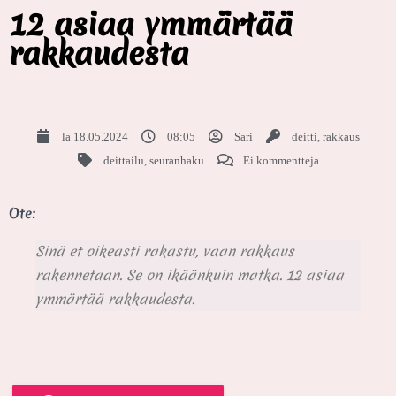
12 asiaa ymmärtää
rakkaudesta
la 18.05.2024
08:05
Sari
deitti
,
rakkaus
deittailu
,
seuranhaku
Ei kommentteja
Ote:
Sinä et oikeasti rakastu, vaan rakkaus
rakennetaan. Se on ikäänkuin matka. 12 asiaa
ymmärtää rakkaudesta.