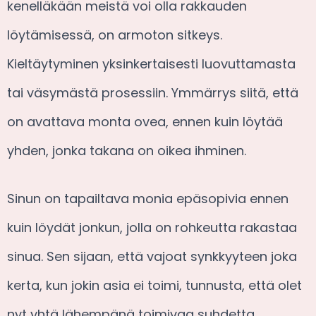
kenelläkään meistä voi olla rakkauden
löytämisessä, on armoton sitkeys.
Kieltäytyminen yksinkertaisesti luovuttamasta
tai väsymästä prosessiin. Ymmärrys siitä, että
on avattava monta ovea, ennen kuin löytää
yhden, jonka takana on oikea ihminen.
Sinun on tapailtava monia epäsopivia ennen
kuin löydät jonkun, jolla on rohkeutta rakastaa
sinua. Sen sijaan, että vajoat synkkyyteen joka
kerta, kun jokin asia ei toimi, tunnusta, että olet
nyt yhtä lähempänä toimivaa suhdetta.