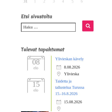
31
1
2
3
4
6
5
Etsi sivustolta
Tulevat tapahtumat
Ylivieskan kävely
08
8.08.2026
elo
Ylivieska
Taidetta ja
15
tallustelua Turussa
elo
15.-16.8.2026
15.08.2026