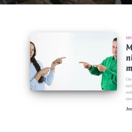
SI
M
n
m
Ole
tur
mil
täm
Je