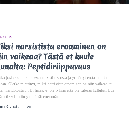
NKKUUS
iksi narsistista eroaminen on
iin vaikeaa? Tästä et kuule
uualta: Peptidiriippuvuus
tko joskus ollut suhteessa narsistin kanssa ja yrittänyt erota, mutta
haan. Oletko miettinyt, miksi narsistista eroaminen on niin vaikeaa tai
tei mahdotonta…. Ei hätää, et ole tyhmä etkä ole tulossa hulluksi. Lue
ä artikkeli, niin ymmärrät enemmän.
nni
,
3 vuotta
sitten