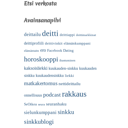
Etsi verkosta
Avainsanapilvi
deitti
deittailu
deittiappi
deittimarkkinat
deittiprofiili
deittivinkit
elämänkumppani
ero
Facebook Dating
elämäntaito
horoskooppi
ihastuminen
kaksoisliekki
kuukauden-sinkku
kuukauden
sinkku
kuukaudensinkku
liekki
matkakertomus
nettideittailu
rakkaus
podcast
onnellisuus
seuranhaku
SeOikea
seura
sinkku
sielunkumppani
sinkkublogi