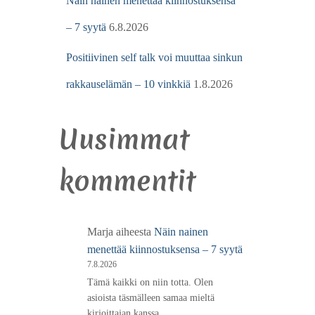
Näin nainen menettää kiinnostuksensa
– 7 syytä
6.8.2026
Positiivinen self talk voi muuttaa sinkun
rakkauselämän – 10 vinkkiä
1.8.2026
Uusimmat
kommentit
Marja
aiheesta
Näin nainen
menettää kiinnostuksensa – 7 syytä
7.8.2026
Tämä kaikki on niin totta. Olen
asioista täsmälleen samaa mieltä
kirjoittajan kanssa.