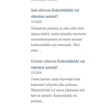
Sari
aiheesta
Kaksoisliekki vai
sittenkin narsisti?
3.8.2026
Ymmärrän pointtisi ja olen ollut siitä
samaa mieltä, mutta toisaalta narsismin
normalisoituminen on myös noussut
keskusteluihin nyt enemmän. Mitä
esim.…
Kimmo
aiheesta
Kaksoisliekki vai
sittenkin narsisti?
2.8.2026
Tuota narsisti sanaa käytetään liian
kepoisesti nykyään joka paikassa.
Näyttelijöistä voi sanoa jokaisesta että
hän on narsisti. Kaksoisliekki on
peräisin…