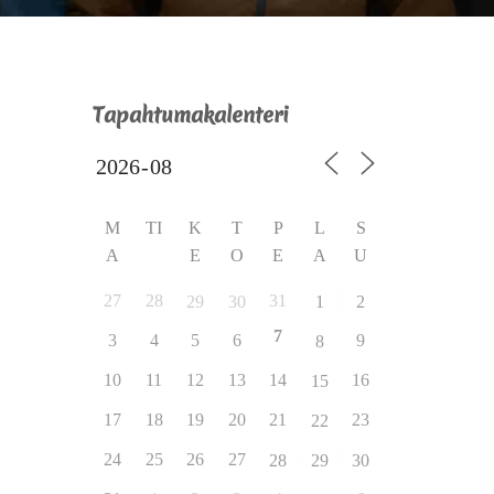
Tapahtumakalenteri
M
TI
K
T
P
L
S
A
E
O
E
A
U
27
28
31
29
30
1
2
7
3
4
5
6
9
8
10
11
12
13
14
16
15
17
18
19
20
21
23
22
24
25
26
27
28
29
30