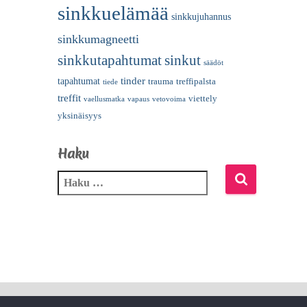
sinkkuelämää
sinkkujuhannus
sinkkumagneetti
sinkkutapahtumat
sinkut
säädöt
tinder
tapahtumat
trauma
treffipalsta
tiede
treffit
viettely
vaellusmatka
vapaus
vetovoima
yksinäisyys
Haku