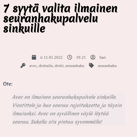
7 syytä valita ilmainen
seuranhakupalvelu
sinkuille
ti 11.01.2022
19:21
Sari
avec
,
deittailu
,
deitti
,
seuranhaku
seuranhaku
Ote:
Avec on ilmainen seuranhakupalvelu sinkuille.
Viestittele ja hae seuraa rajoituksetta ja täysin
ilmaiseksi. Avec on syvällinen väylä löytää
seuraa. Sukella siis pintaa syvemmälle!