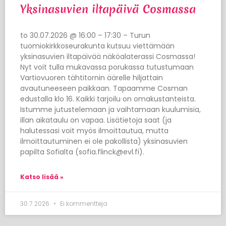
Yksinasuvien iltapäivä Cosmassa
to 30.07.2026 @ 16:00 – 17:30 – Turun
tuomiokirkkoseurakunta kutsuu viettämään
yksinasuvien iltapäivää näköalaterassi Cosmassa!
Nyt voit tulla mukavassa porukassa tutustumaan
Vartiovuoren tähtitornin äärelle hiljattain
avautuneeseen paikkaan. Tapaamme Cosman
edustalla klo 16. Kaikki tarjoilu on omakustanteista.
Istumme jutustelemaan ja vaihtamaan kuulumisia,
illan aikataulu on vapaa. Lisätietoja saat (ja
halutessasi voit myös ilmoittautua, mutta
ilmoittautuminen ei ole pakollista) yksinasuvien
papilta Sofialta (sofia.flinck@evl.fi).
Katso lisää »
30.7.2026
Ei kommentteja