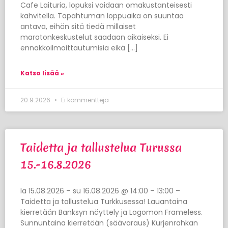
Cafe Laituria, lopuksi voidaan omakustanteisesti
kahvitella. Tapahtuman loppuaika on suuntaa
antava, eihän sitä tiedä millaiset
maratonkeskustelut saadaan aikaiseksi. Ei
ennakkoilmoittautumisia eikä […]
Katso lisää »
20.9.2026
Ei kommentteja
Taidetta ja tallustelua Turussa
15.-16.8.2026
la 15.08.2026 – su 16.08.2026 @ 14:00 – 13:00 –
Taidetta ja tallustelua Turkkusessa! Lauantaina
kierretään Banksyn näyttely ja Logomon Frameless.
Sunnuntaina kierretään (säävaraus) Kurjenrahkan