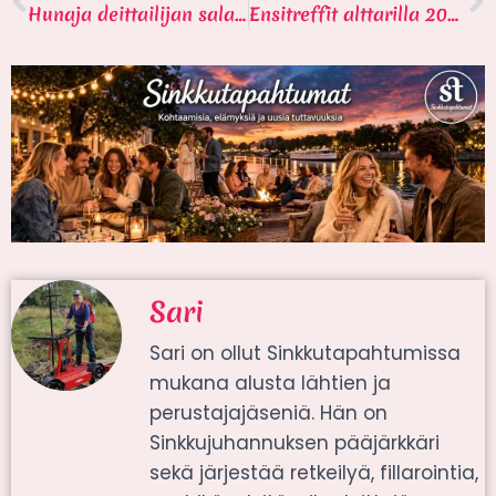
Hunaja deittailijan salaisena aseena
Ensitreffit alttarilla 2022
Sari
Sari on ollut Sinkkutapahtumissa
mukana alusta lähtien ja
perustajajäseniä. Hän on
Sinkkujuhannuksen pääjärkkäri
sekä järjestää retkeilyä, fillarointia,