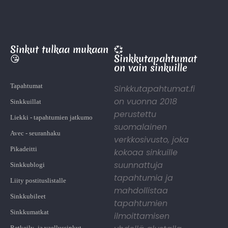
Sinkut tulkaa mukaan
💞
😘
Sinkkutapahtumat
on vain sinkuille
Tapahtumat
Sinkkutapahtumat.fi
on vuonna 2018
Sinkkuillat
perustettu
Liekki - tapahtumien jatkumo
suomalainen
Avec - seuranhaku
verkkosivusto, joka
Pikadeitti
kokoaa sinkuille
suunnattuja
Sinkkublogi
tapahtumia ja
Liity postituslistalle
mahdollistaa
Sinkkubileet
tapahtumien
Sinkkumatkat
ilmoittamisen
Retkeily- ja vaellussinkut