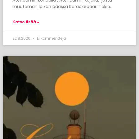
Ateneumin kohdalla , Ateneumin kujalla, josta
muutaman loikan päässä Karaokebaari Tokio.
Katso lisää »
22.8.2026
Ei kommentteja