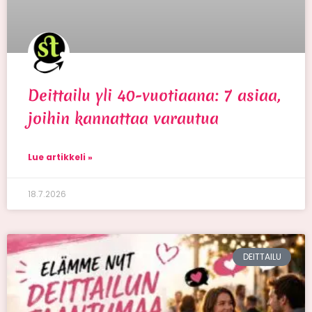
Deittailu yli 40-vuotiaana: 7 asiaa,
joihin kannattaa varautua
Lue artikkeli »
18.7.2026
DEITTAILU