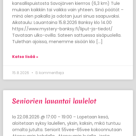
kansallispuistosta Savojärven kierrros (6,3 km) Tule
mukaan kaikkiin tai vaikka vain yhteen. Sinä päätät –
minä olen paikalla ja odotan juuri sinua saapuvaksi.
Aikataulu: Lauantaina 15.8.2026 Banksy klo 14.00
https://www.mystery-banksy.fi/liput-ja-tiedot/
Tavataan ulko-ovilla. Sateen sattuessa sisäpuolella.
Tulethan ajoissa, menemme sisään klo […]
Katso lisää »
15.8.2026
Ei kommentteja
Seniorien lauantai laulelot
la 22.08.2026 @ 17:00 – 19:00 – Lopetaan kesä,
aloitetaan syksy laulellen, yksin, kaksin, mikä tuntuu
omalta jutulta. Seniorit 55vee-65vee kokoonnutaan