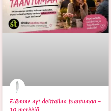
Elämme nyt deittailun taantumaa –
10 merkkiä