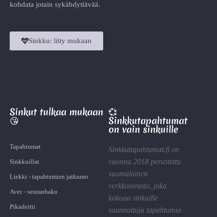
kohdata jotain sykähdyttävää.
Sinkku: liity mukaan
Sinkut tulkaa mukaan
💞
😘
Sinkkutapahtumat
on vain sinkuille
Tapahtumat
Sinkkutapahtumat.fi on
vuonna 2018 perustettu
Sinkkuillat
suomalainen
Liekki - tapahtumien jatkumo
verkkosivusto, joka
Avec - seuranhaku
kokoaa sinkuille
Pikadeitti
suunnattuja tapahtumia