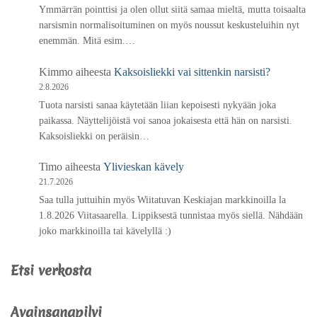
Ymmärrän pointtisi ja olen ollut siitä samaa mieltä, mutta toisaalta
narsismin normalisoituminen on myös noussut keskusteluihin nyt
enemmän. Mitä esim.…
Kimmo
aiheesta
Kaksoisliekki vai sittenkin narsisti?
2.8.2026
Tuota narsisti sanaa käytetään liian kepoisesti nykyään joka
paikassa. Näyttelijöistä voi sanoa jokaisesta että hän on narsisti.
Kaksoisliekki on peräisin…
Timo
aiheesta
Ylivieskan kävely
21.7.2026
Saa tulla juttuihin myös Wiitatuvan Keskiajan markkinoilla la
1.8.2026 Viitasaarella. Lippiksestä tunnistaa myös siellä. Nähdään
joko markkinoilla tai kävelyllä :)
Etsi verkosta
Avainsanapilvi