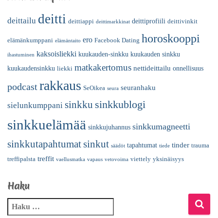
deitti
deittailu
deittiprofiili
deittiappi
deittivinkit
deittimarkkinat
horoskooppi
ero
elämänkumppani
Facebook Dating
elämäntaito
kaksoisliekki
kuukauden-sinkku
kuukauden sinkku
ihastuminen
matkakertomus
nettideittailu
kuukaudensinkku
onnellisuus
liekki
rakkaus
podcast
seuranhaku
SeOikea
seura
sinkkublogi
sinkku
sielunkumppani
sinkkuelämää
sinkkumagneetti
sinkkujuhannus
sinkkutapahtumat
sinkut
tinder
tapahtumat
trauma
säädöt
tiede
treffit
treffipalsta
viettely
yksinäisyys
vaellusmatka
vapaus
vetovoima
Haku