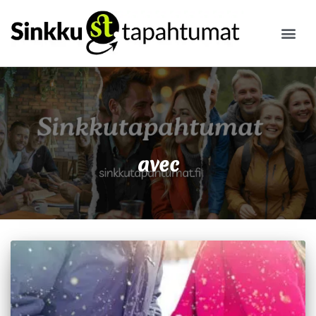
ILMOITA
avec