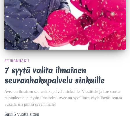
SEURANHAKU
7 syytä valita ilmainen
seuranhakupalvelu sinkuille
Avec on ilmainen seuranhakupalvelu sinkuille. Viestittele ja hae seuraa
rajoituksetta ja täysin ilmaiseksi. Avec on syvällinen väylä löytää seuraa.
Sukella siis pintaa syvemmälle!
Sari
,
5 vuotta
sitten