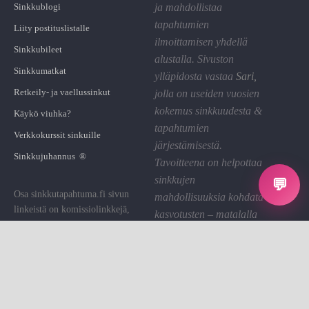
Sinkkublogi
ja mahdollistaa
tapahtumien
Liity postituslistalle
ilmoittamisen yhdellä
Sinkkubileet
alustalla. Sivuston
Sinkkumatkat
ylläpidosta vastaa
Sari
,
Retkeily- ja vaellussinkut
jolla on useiden vuosien
kokemus sinkkuudesta &
Käykö viuhka?
tapahtumien
Verkkokurssit sinkuille
järjestämisestä.
Sinkkujuhannus ®
Tavoitteena on helpottaa
sinkkujen
💬
Osa sinkkutapahtuma.fi sivun
mahdollisuuksia kohdata
linkeistä on komissiolinkkejä,
kasvotusten – matalalla
joiden kautta St saa pienen
kynnyksellä ja hyvällä
palkkion. Käytämme sen sivuston
fiiliksellä.
ylläpitoon.
Linkin klikkaaminen on sinulle
Tietosuoja
ilmaista.
Evästeet