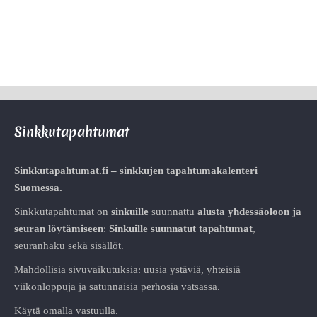
Sinkkutapahtumat
Sinkkutapahtumat.fi – sinkkujen tapahtumakalenteri
Suomessa.
Sinkkutapahtumat on
sinkuille
suunnattu
alusta
yhdessäoloon ja
seuran löytämiseen
:
Sinkuille suunnatut tapahtumat
,
seuranhaku sekä sisällöt.
Mahdollisia sivuvaikutuksia: uusia ystäviä, yhteisiä
viikonloppuja ja satunnaisia perhosia vatsassa.
Käytä omalla vastuulla.