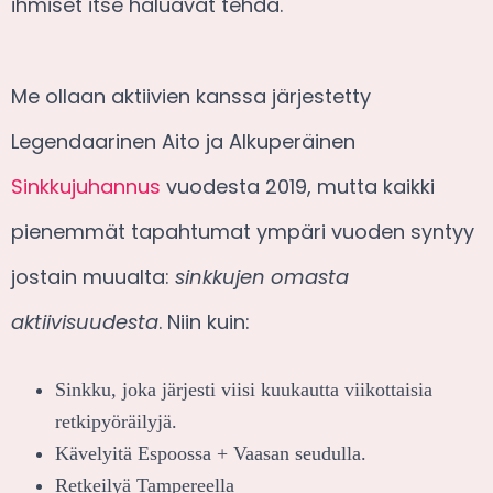
ihmiset itse haluavat tehdä.
Me ollaan aktiivien kanssa järjestetty
Legendaarinen Aito ja Alkuperäinen
Sinkkujuhannus
vuodesta 2019, mutta kaikki
pienemmät tapahtumat ympäri vuoden syntyy
jostain muualta:
sinkkujen omasta
aktiivisuudesta
. Niin kuin:
Sinkku, joka järjesti viisi kuukautta viikottaisia
retkipyöräilyjä.
Kävelyitä Espoossa + Vaasan seudulla.
Retkeilyä Tampereella