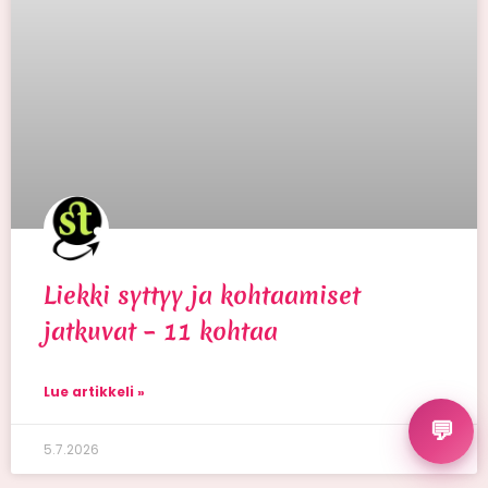
Liekki syttyy ja kohtaamiset
jatkuvat – 11 kohtaa
Lue artikkeli »
💬
5.7.2026