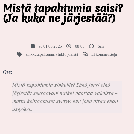
Mistä tapahtumia saisi?
(Ja kuka ne järjestää?)
su 01.06.2025
08:05
Sari
sinkkutapahtuma
,
vinkit
,
yleistä
Ei kommentteja
Ote:
Mistä tapahtumia sinkuille? Ehkä juuri sinä
järjestät seuraavan! Kaikki odottaa valmista –
mutta kohtaamiset syntyy, kun joku ottaa ekan
askeleen.