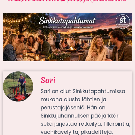
Sari
Sari on ollut Sinkkutapahtumissa
mukana alusta lähtien ja
perustajajäseniä. Hän on
Sinkkujuhannuksen pääjärkkäri
sekä järjestää retkeilyä, fillarointia,
vuohikävelyitä, pikadeittejä,