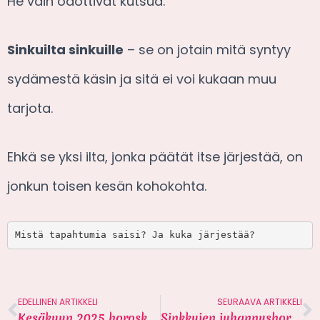
He vain odottivat kutsua.
Sinkuilta sinkuille
– se on jotain mitä syntyy
sydämestä käsin ja sitä ei voi kukaan muu
tarjota.
Ehkä se yksi ilta, jonka päätät itse järjestää, on
jonkun toisen kesän kohokohta.
Mistä tapahtumia saisi? Ja kuka järjestää?
EDELLINEN ARTIKKELI
SEURAAVA ARTIKKELI
Kesäkuun 2025 horoskooppi sinkuille
Sinkkujen juhannushoroskooppi 2025