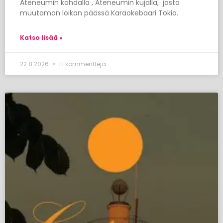
Ateneumin kohdalla , Ateneumin kujalla, josta
muutaman loikan päässä Karaokebaari Tokio.
Katso lisää »
22.8.2026
Ei kommentteja