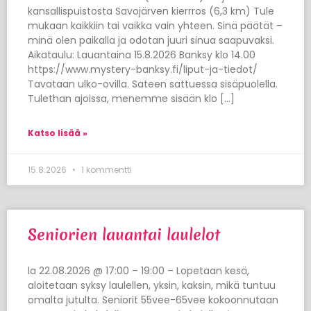
kansallispuistosta Savojärven kierrros (6,3 km) Tule
mukaan kaikkiin tai vaikka vain yhteen. Sinä päätät –
minä olen paikalla ja odotan juuri sinua saapuvaksi.
Aikataulu: Lauantaina 15.8.2026 Banksy klo 14.00
https://www.mystery-banksy.fi/liput-ja-tiedot/
Tavataan ulko-ovilla. Sateen sattuessa sisäpuolella.
Tulethan ajoissa, menemme sisään klo […]
Katso lisää »
15.8.2026
1 kommentti
Seniorien lauantai laulelot
la 22.08.2026 @ 17:00 – 19:00 – Lopetaan kesä,
aloitetaan syksy laulellen, yksin, kaksin, mikä tuntuu
omalta jutulta. Seniorit 55vee-65vee kokoonnutaan