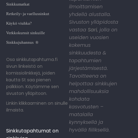
Sinkkumatkat
ilmoittamisen
yhdellä alustalla.
Retkeily- ja vaellussinkut
Sivuston ylläpidosta
Käykö viuhka?
vastaa
Sari
,
jolla on
Verkkokurssit sinkuille
useiden vuosien
Sinkkujuhannus ®
kokemus
sinkkuudesta &
Osa sinkkutapahtuma.fi
tapahtumien
sivun linkeistä on
järjestämisestä.
komissiolinkkejä, joiden
Tavoitteena on
kautta St saa pienen
helpottaa sinkkujen
palkkion. Käytämme sen
mahdollisuuksia
sivuston ylläpitoon.
kohdata
Linkin klikkaaminen on sinulle
kasvotusten –
ilmaista.
matalalla
kynnyksellä ja
hyvällä fiiliksellä.
Sinkkutapahtumat on