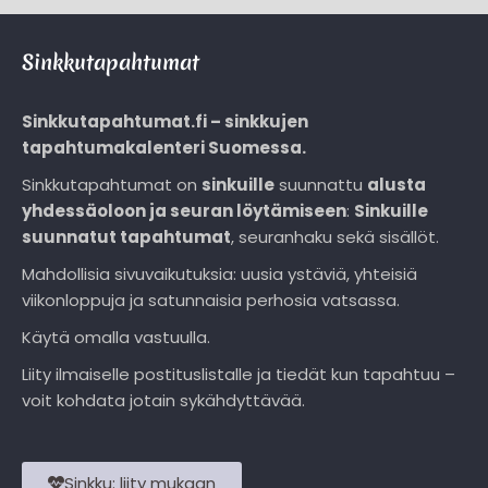
Sinkkutapahtumat
Sinkkutapahtumat.fi – sinkkujen
tapahtumakalenteri Suomessa.
Sinkkutapahtumat on
sinkuille
suunnattu
alusta
yhdessäoloon ja seuran löytämiseen
:
Sinkuille
suunnatut tapahtumat
, seuranhaku sekä sisällöt.
Mahdollisia sivuvaikutuksia: uusia ystäviä, yhteisiä
viikonloppuja ja satunnaisia perhosia vatsassa.
Käytä omalla vastuulla.
Liity ilmaiselle postituslistalle ja tiedät kun tapahtuu –
voit kohdata jotain sykähdyttävää.
Sinkku: liity mukaan