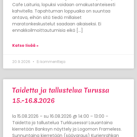
Cafe Laituria, lopuksi voidaan omakustanteisesti
kahvitella. Tapahtuman loppuaika on suuntaa
antava, eihän sitä tiedä millaiset
maratonkeskustelut saadaan aikaiseksi. Ei
ennakkoilmoittautumisia eikä […]
Katso lisää »
20.9.2026
Ei kommentteja
Taidetta ja tallustelua Turussa
15.-16.8.2026
la 15.08.2026 – su 16.08.2026 @ 14:00 – 13:00 –
Taidetta ja tallustelua Turkkusessa! Lauantaina
kierretään Banksyn näyttely ja Logomon Frameless.
Sunnuntaina kierretään (säävaraus) Kurjenrahkan