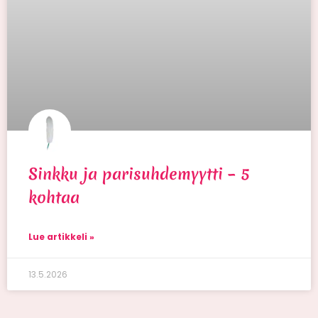
Sinkku ja parisuhdemyytti – 5
kohtaa
Lue artikkeli »
13.5.2026