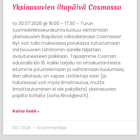
Yksinasuvien iltapäivä Cosmassa
to 30.07.2026 @ 16:00 – 17:30 – Turun
tuomiokirkkoseurakunta kutsuu viettämään
yksinasuvien iltapäivää näköalaterassi Cosmassa!
Nyt voit tulla mukavassa porukassa tutustumaan
Vartiovuoren tähtitornin äärelle hiljattain
avautuneeseen paikkaan. Tapaamme Cosman
edustalla klo 16. Kaikki tarjoilu on omakustanteista.
Istumme jutustelemaan ja vaihtamaan kuulumisia,
illan aikataulu on vapaa. Lisätietoja saat (ja
halutessasi voit myös ilmoittautua, mutta
ilmoittautuminen ei ole pakollista) yksinasuvien
papilta Sofialta (sofia.flinck@evl.fi).
Katso lisää »
30.7.2026
Ei kommentteja