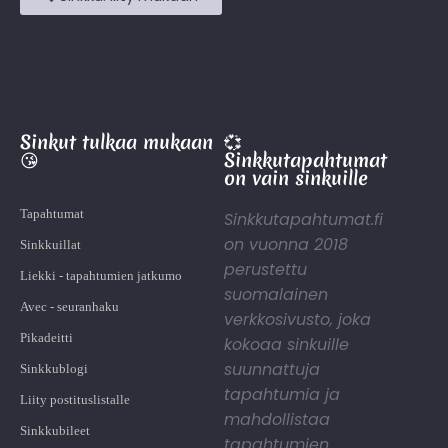
Sinkut tulkaa mukaan
💞
😘
Sinkkutapahtumat
on vain sinkuille
Tapahtumat
Sinkkutapahtumat.fi
on vuonna 2018
Sinkkuillat
perustettu
Liekki - tapahtumien jatkumo
suomalainen
Avec - seuranhaku
verkkosivusto, joka
Pikadeitti
kokoaa sinkuille
suunnattuja
Sinkkublogi
tapahtumia ja
Liity postituslistalle
mahdollistaa
Sinkkubileet
tapahtumien