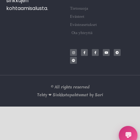
sinkkujen
kohtaamisalusta.
Tietosuoja
Evästeet
Evästeasetukset
Ota yhteyttä
© All rights reserved
Tehty ❤ Sinkkutapahtumat by Sari
💬