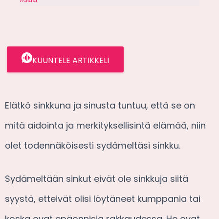
KUUNTELE ARTIKKELI
Elätkö sinkkuna ja sinusta tuntuu, että se on
mitä aidointa ja merkityksellisintä elämää, niin
olet todennäköisesti sydämeltäsi sinkku.
Sydämeltään sinkut eivät ole sinkkuja siitä
syystä, etteivät olisi löytäneet kumppania tai
koska ovat epäonnisia rakkaudessa. He ovat