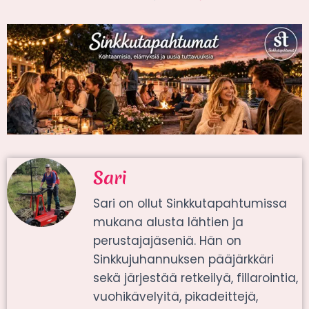
Sari
Sari on ollut Sinkkutapahtumissa
mukana alusta lähtien ja
perustajajäseniä. Hän on
Sinkkujuhannuksen pääjärkkäri
sekä järjestää retkeilyä, fillarointia,
vuohikävelyitä, pikadeittejä,