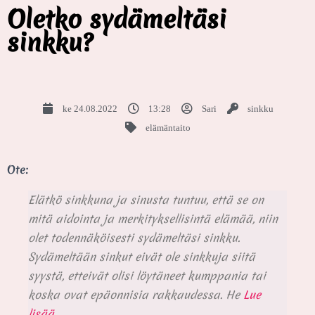
Oletko sydämeltäsi
sinkku?
ke 24.08.2022
13:28
Sari
sinkku
elämäntaito
Ote:
Elätkö sinkkuna ja sinusta tuntuu, että se on
mitä aidointa ja merkityksellisintä elämää, niin
olet todennäköisesti sydämeltäsi sinkku.
Sydämeltään sinkut eivät ole sinkkuja siitä
syystä, etteivät olisi löytäneet kumppania tai
koska ovat epäonnisia rakkaudessa. He
Lue
lisää