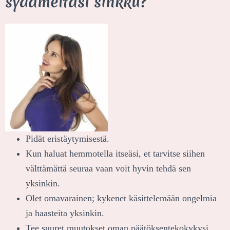
sydämeltäsi sinkku?
Pidät eristäytymisestä.
Kun haluat hemmotella itseäsi, et tarvitse siihen
välttämättä seuraa vaan voit hyvin tehdä sen
yksinkin.
Olet omavarainen; kykenet käsittelemään ongelmia
ja haasteita yksinkin.
Tee suuret muutokset oman päätöksentekokykysi