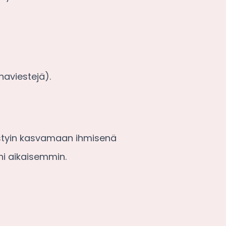
haviestejä).
pystyin kasvamaan ihmisenä
ni aikaisemmin.