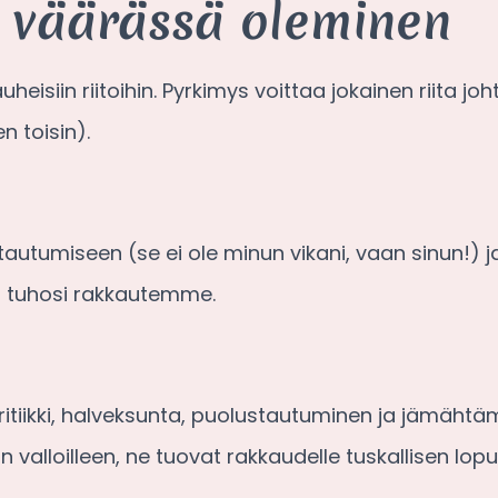
 väärässä oleminen
siin riitoihin. Pyrkimys voittaa jokainen riita johti
n toisin).
autumiseen (se ei ole minun vikani, vaan sinun!)
ä tuhosi rakkautemme.
tiikki, halveksunta, puolustautuminen ja jämähtä
valloilleen, ne tuovat rakkaudelle tuskallisen lopu