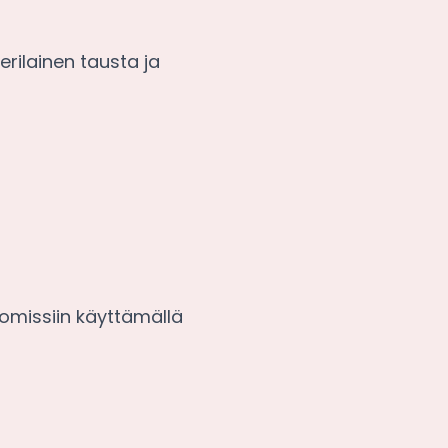
rilainen tausta ja
missiin käyttämällä