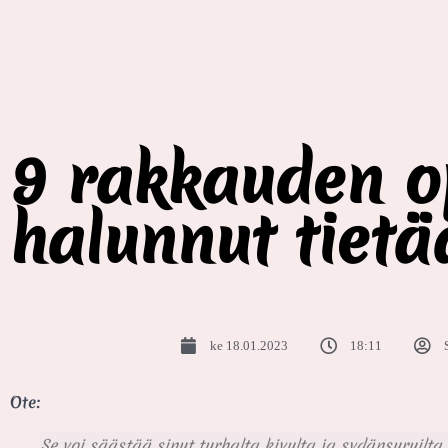
9 rakkauden op
halunnut tiet
ke 18.01.2023
18:11
Ote:
Se voi säästää sinut turhalta kivulta ja sydänsuruilta