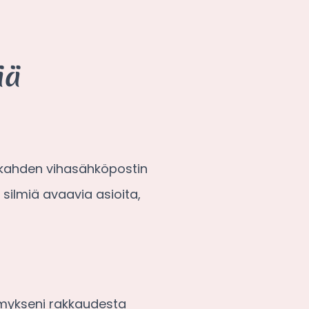
ää
 kahden vihasähköpostin
 silmiä avaavia asioita,
emykseni rakkaudesta