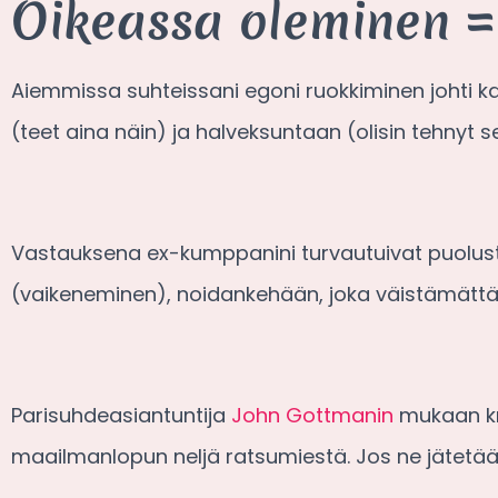
Oikeassa oleminen =
Aiemmissa suhteissani egoni ruokkiminen johti kauhei
(teet aina näin) ja halveksuntaan (olisin tehnyt se
Vastauksena ex-kumppanini turvautuivat puolust
(vaikeneminen), noidankehään, joka väistämätt
Parisuhdeasiantuntija
John Gottmanin
mukaan kri
maailmanlopun neljä ratsumiestä. Jos ne jätetään 