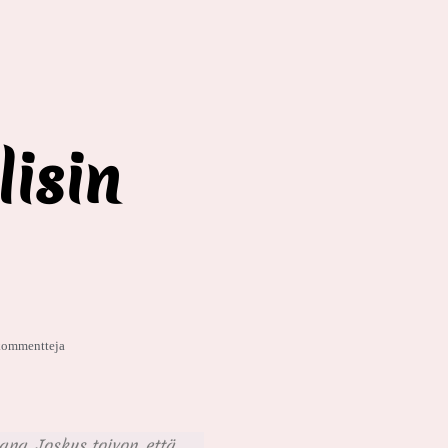
isin
kommentteja
ana. Joskus toivon, että