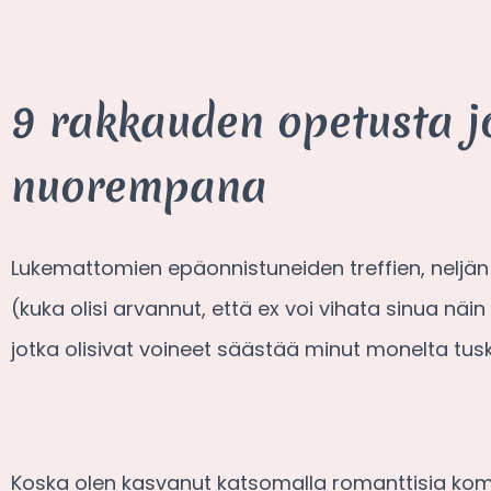
9 rakkauden opetusta jo
nuorempana
Lukemattomien epäonnistuneiden treffien, neljä
(kuka olisi arvannut, että ex voi vihata sinua näi
jotka olisivat voineet säästää minut monelta tusk
Koska olen kasvanut katsomalla romanttisia kom