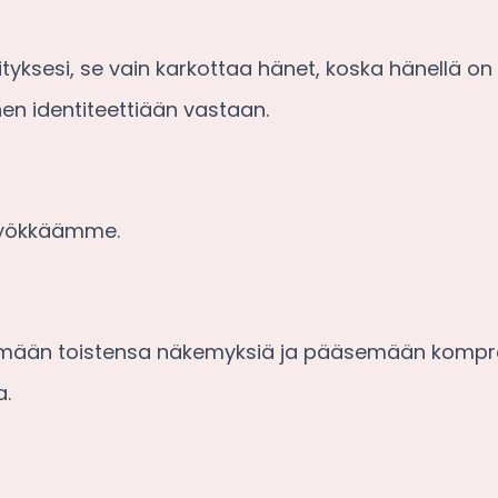
esi, se vain karkottaa hänet, koska hänellä on e
n identiteettiään vastaan.
hyökkäämme.
ään toistensa näkemyksiä ja pääsemään kompro
a.