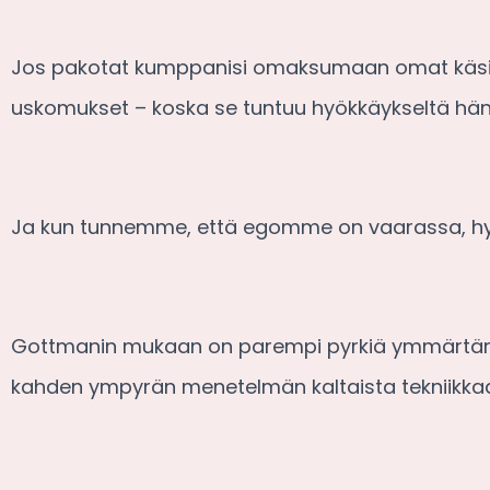
Jos pakotat kumppanisi omaksumaan omat käsityks
uskomukset – koska se tuntuu hyökkäykseltä häne
Ja kun tunnemme, että egomme on vaarassa, 
Gottmanin mukaan on parempi pyrkiä ymmärtäm
kahden ympyrän menetelmän kaltaista tekniikka