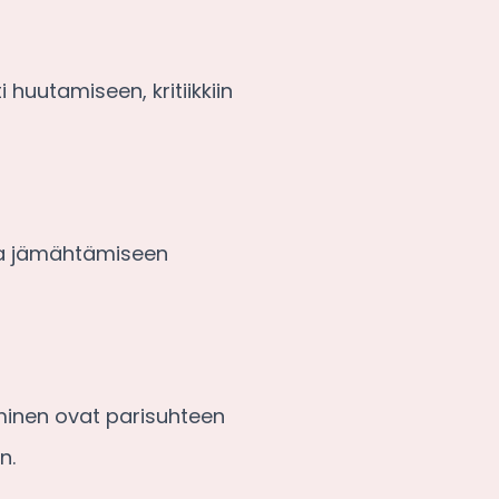
 huutamiseen, kritiikkiin
 ja jämähtämiseen
minen ovat parisuhteen
n.