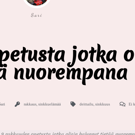
Sari
etusta jotka ol
ää nuorempana
Sari
rakkaus
,
sinkkuelämää
deittailu
,
sinkkuus
Ei 
. 9 rakkauden opetusta jotka olisin halunnut tietää nuoremp