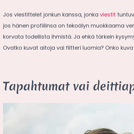
Jos viestittelet jonkun kanssa, jonka
viestit
tuntuva
jos hänen profiilinsa on tekoälyn muokkaama versi
korvata todellista ihmistä. Ja ehkä tärkein kysym
Ovatko kuvat aitoja vai filtteri luomia? Onko ku
Tapahtumat vai deittia