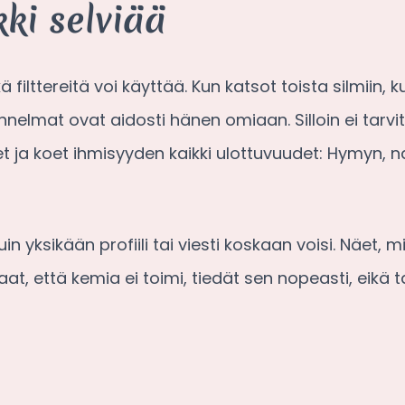
ki selviää
kä filttereitä voi käyttää. Kun katsot toista silmiin
nnelmat ovat aidosti hänen omiaan. Silloin ei tarvi
näet ja koet ihmisyyden kaikki ulottuvuudet: Hymyn
ksikään profiili tai viesti koskaan voisi. Näet, m
, että kemia ei toimi, tiedät sen nopeasti, eikä ta