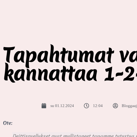
Tapahtumat va
kannattaa 1-2
su 01.12.2024
12:04
Bloggaaj
Ote:
Deittisovellukset ovat mullistaneet tapamme tutustua u