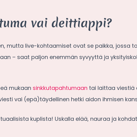
tuma vai deittiappi?
n, mutta live-kohtaamiset ovat se paikka, jossa to
an – saat paljon enemmän syvyyttä ja yksityiskohtia
ähteä mukaan
sinkkutapahtumaan
tai laittaa viestiä
 viesti vai (epä)täydellinen hetki aidon ihmisen ka
aalisista kuplista! Uskalla elää, nauraa ja kohdat