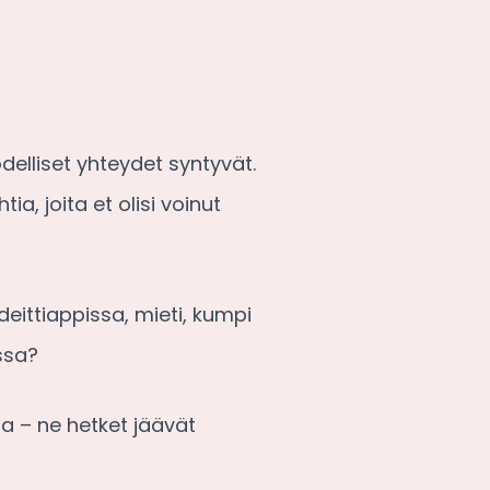
delliset yhteydet syntyvät.
, joita et olisi voinut
 deittiappissa, mieti, kumpi
nssa?
a – ne hetket jäävät