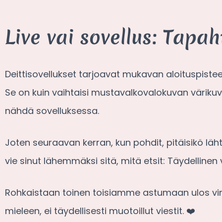
Live vai sovellus: Tapah
Deittisovellukset tarjoavat mukavan aloituspistee
Se on kuin vaihtaisi mustavalkovalokuvan värikuva
nähdä sovelluksessa.
Joten seuraavan kerran, kun pohdit, pitäisikö l
vie sinut lähemmäksi sitä, mitä etsit: Täydellinen
Rohkaistaan toinen toisiamme astumaan ulos virtu
mieleen, ei täydellisesti muotoillut viestit. ❤️