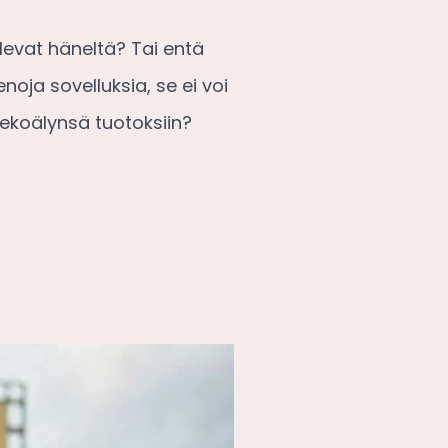
tulevat häneltä? Tai entä
oja sovelluksia, se ei voi
tekoälynsä tuotoksiin?