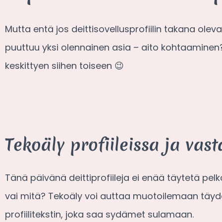
Mutta entä jos deittisovellusprofiilin takana olev
puuttuu yksi olennainen asia – aito kohtaaminen
keskittyen siihen toiseen 😉
Tekoäly profiileissa ja vas
Tänä päivänä deittiprofiileja ei enää täytetä p
vai mitä? Tekoäly voi auttaa muotoilemaan täyde
profiilitekstin, joka saa sydämet sulamaan.