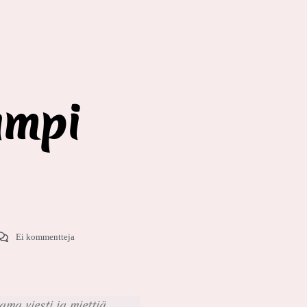
umpi
Ei kommentteja
ma viesti ja miettiä,