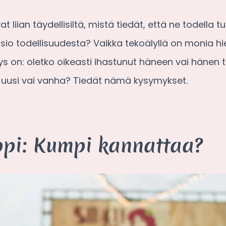
t liian täydellisiltä, mistä tiedät, että ne todella 
o todellisuudesta? Vaikka tekoälyllä on monia hien
ys on: oletko oikeasti ihastunut häneen vai hänen 
va uusi vai vanha? Tiedät nämä kysymykset.
ppi: Kumpi kannattaa?