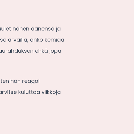
, kuulet hänen äänensä ja
tse arvailla, onko kemiaa
, naurahduksen ehkä jopa
iten hän reagoi
rvitse kuluttaa viikkoja