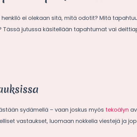
a henkilö ei olekaan sitä, mitä odotit? Mitä tapaht
? Tässä jutussa käsitellään tapahtumat vai deitt
tauksissa
elkästään sydämellä – vaan joskus myös
tekoälyn
avu
lliset vastaukset, luomaan nokkelia viestejä ja j