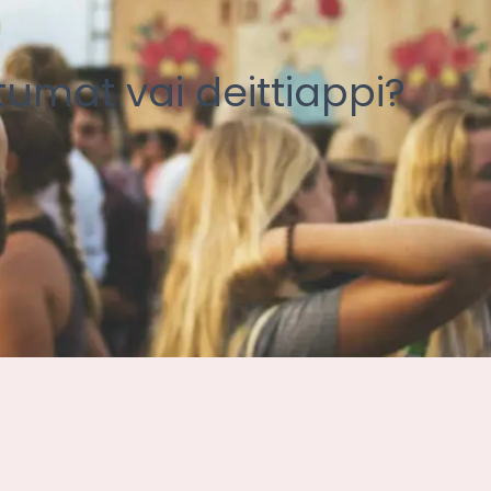
umat vai deittiappi?