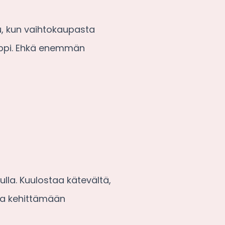
uu, kun vaihtokaupasta
iappi. Ehkä enemmän
lla. Kuulostaa kätevältä,
opa kehittämään