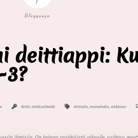
Bloggaaja
i deittiappi: K
-3?
a
deitti
,
sinkkuelämää
deittailu
,
seuranhaku
,
sinkkuus
usiin ihmisiin. On helppo pyyhkäistä oikealle, vaihtaa muuta