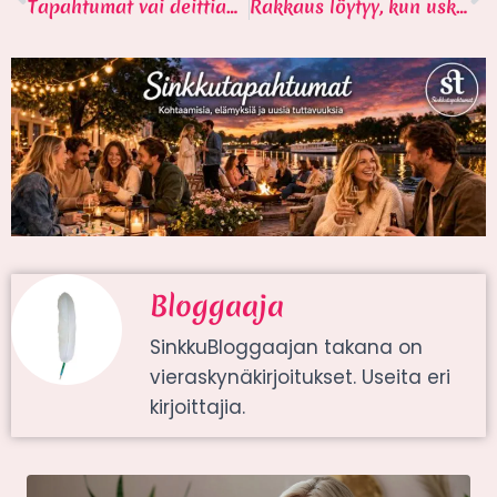
Tapahtumat vai deittiappi: Kumpi kannattaa 1-2-3?
Rakkaus löytyy, kun uskallat oivaltaa sen yksinkertaisuuden
Bloggaaja
SinkkuBloggaajan takana on
vieraskynäkirjoitukset. Useita eri
kirjoittajia.