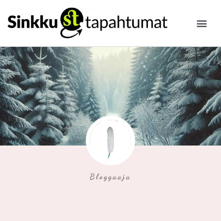
ILMOITA
Bloggaaja