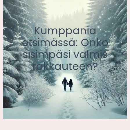
Kumppania
etsimässä: Onko
sisimpäsi valmis
rakkauteen?