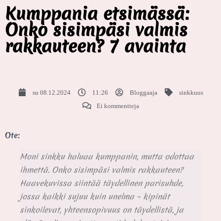
Kumppania etsimässä:
Onko sisimpäsi valmis
rakkauteen? 7 avainta
su 08.12.2024
11:26
Bloggaaja
sinkkuus
Ei kommentteja
Ote:
Moni sinkku haluaa kumppanin, mutta odottaa
ihmettä. Onko sisimpäsi valmis rakkauteen?
Haavekuvissa siintää täydellinen parisuhde,
jossa kaikki sujuu kuin unelma – kipinät
sinkoilevat, yhteensopivuus on täydellistä, ja