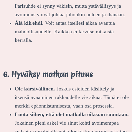
Parisuhde ei synny väkisin, mutta ystävällisyys ja
avoimuus voivat johtaa johonkin uuteen ja ihanaan.
Älä kiirehdi.
Voit antaa itsellesi aikaa avautua
mahdollisuudelle. Kaikkea ei tarvitse ratkaista
kerralla.
6. Hyväksy matkan pituus
Ole kärsivällinen.
Joskus esteiden käsittely ja
itsensä avaaminen rakkaudelle vie aikaa. Tämä ei ole
merkki epäonnistumisesta, vaan osa prosessia.
Luota siihen, että olet matkalla oikeaan suuntaan.
Jokainen pieni askel vie sinut kohti avoimempaa
sydäntä ja mahdollisuutta löytää kumppani, joka tuo