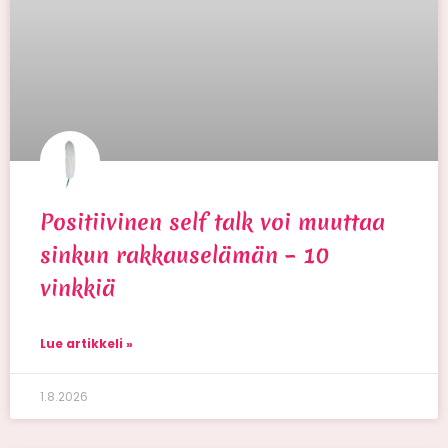
Positiivinen self talk voi muuttaa
sinkun rakkauselämän – 10
vinkkiä
Lue artikkeli »
1.8.2026