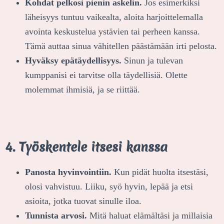
Kohdat pelkosi pienin askelin.
Jos esimerkiksi
läheisyys tuntuu vaikealta, aloita harjoittelemalla
avointa keskustelua ystävien tai perheen kanssa.
Tämä auttaa sinua vähitellen päästämään irti pelosta.
Hyväksy epätäydellisyys.
Sinun ja tulevan
kumppanisi ei tarvitse olla täydellisiä. Olette
molemmat ihmisiä, ja se riittää.
4. Työskentele itsesi kanssa
Panosta hyvinvointiin.
Kun pidät huolta itsestäsi,
olosi vahvistuu. Liiku, syö hyvin, lepää ja etsi
asioita, jotka tuovat sinulle iloa.
Tunnista arvosi.
Mitä haluat elämältäsi ja millaisia