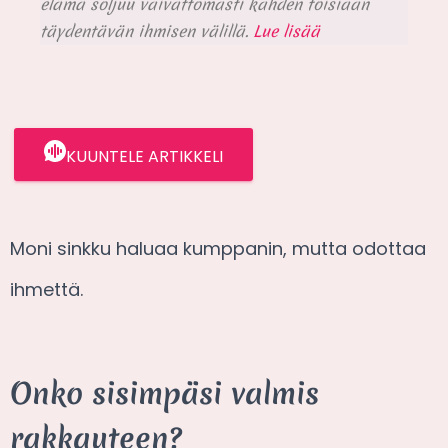
elämä soljuu vaivattomasti kahden toisiaan
täydentävän ihmisen välillä.
Lue lisää
KUUNTELE ARTIKKELI
Moni sinkku haluaa kumppanin, mutta odottaa
ihmettä.
Onko sisimpäsi valmis
rakkauteen?