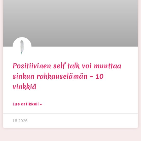
Positiivinen self talk voi muuttaa
sinkun rakkauselämän – 10
vinkkiä
Lue artikkeli »
1.8.2026