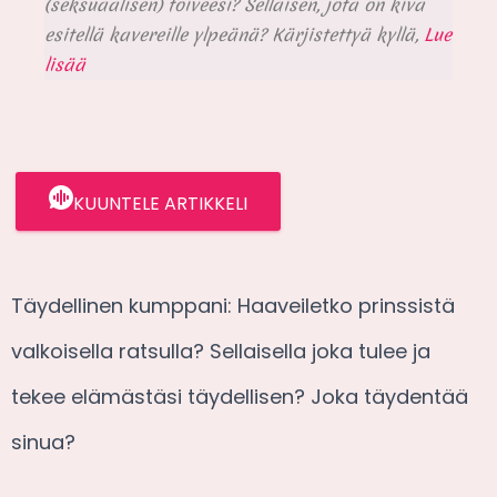
(seksuaalisen) toiveesi? Sellaisen, jota on kiva
esitellä kavereille ylpeänä? Kärjistettyä kyllä,
Lue
lisää
KUUNTELE ARTIKKELI
Täydellinen kumppani: Haaveiletko prinssistä
valkoisella ratsulla? Sellaisella joka tulee ja
tekee elämästäsi täydellisen? Joka täydentää
sinua?