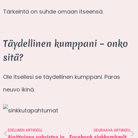
Tärkeintä on suhde omaan itseensä.
Täydellinen kumppani – onko
sitä?
Ole itsellesi se täydellinen kumppani. Paras
neuvo ikinä.
EDELLINEN ARTIKKELI
SEURAAVA ARTIKKELI
Ajoittainen vahvistus ja miksi sellaisesta suhteesta on vaikea lähteä?
Facebook sinkkuryhmät – miten hyödyntää seuranhakuun?