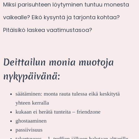
Miksi parisuhteen löytyminen tuntuu monesta
vaikealle? Eikö kysyntä ja tarjonta kohtaa?
Pitäisikö laskea vaatimustasoa?
Deittailun monia muotoja
nykypäivänä:
säätäminen: monta rauta tulessa eikä keskitytä
yhteen kerralla
kukaan ei herätä tunteita – friendzone
ghostaaminen
passiivisuus
takertuvuus – 1. treffien jälkeen halutaan alttarille