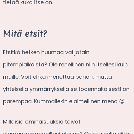
tietää kuka itse on.
Mitä etsit?
Etsitkö hetken huumaa vai jotain
pitempiaikaista? Ole rehellinen niin itsellesi kuin
muille. Voit ehkä menettää panon, mutta
yhteisellä ymmärryksellä se todennäköisesti on
parempaa. Kummallekin eläimellinen meno 😉
Millaisia ominaisuuksia toivot
elämänkumppanillasi olevan? Onko sinulla niitä