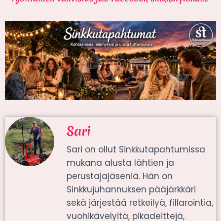
Sari
Sari on ollut Sinkkutapahtumissa
mukana alusta lähtien ja
perustajajäseniä. Hän on
Sinkkujuhannuksen pääjärkkäri
sekä järjestää retkeilyä, fillarointia,
vuohikävelyitä, pikadeittejä,