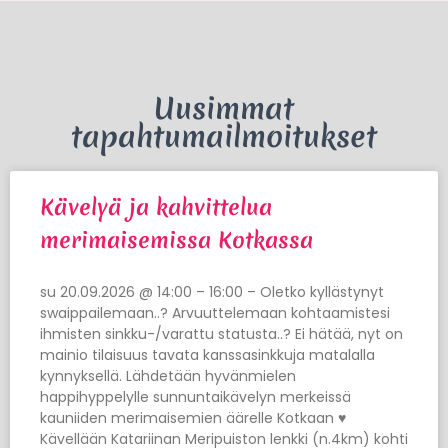
Uusimmat
tapahtumailmoitukset
Kävelyä ja kahvittelua
merimaisemissa Kotkassa
su 20.09.2026 @ 14:00 – 16:00 – Oletko kyllästynyt
swaippailemaan..? Arvuuttelemaan kohtaamistesi
ihmisten sinkku-/varattu statusta..? Ei hätää, nyt on
mainio tilaisuus tavata kanssasinkkuja matalalla
kynnyksellä. Lähdetään hyvänmielen
happihyppelylle sunnuntaikävelyn merkeissä
kauniiden merimaisemien äärelle Kotkaan ♥
Kävellään Katariinan Meripuiston lenkki (n.4km) kohti