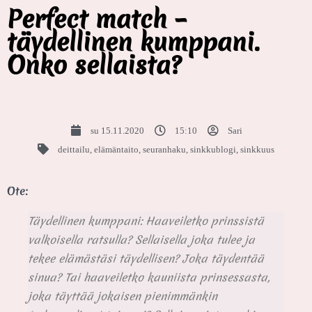
Perfect match –
täydellinen kumppani.
Onko sellaista?
su 15.11.2020
15:10
Sari
deittailu
,
elämäntaito
,
seuranhaku
,
sinkkublogi
,
sinkkuus
Ote:
Täydellinen kumppani: Haaveiletko prinssistä
valkoisella ratsulla? Sellaisella joka tulee ja
tekee elämästäsi täydellisen? Joka täydentää
sinua? Tai haaveiletko kauniista prinsessasta,
joka täyttää jokaisen pienimmänkin