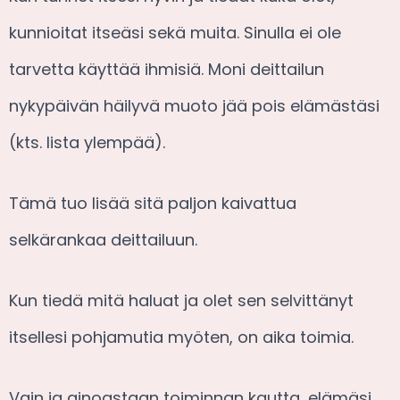
kunnioitat itseäsi sekä muita. Sinulla ei ole
tarvetta käyttää ihmisiä. Moni deittailun
nykypäivän häilyvä muoto jää pois elämästäsi
(kts. lista ylempää).
Tämä tuo lisää sitä paljon kaivattua
selkärankaa deittailuun.
Kun tiedä mitä haluat ja olet sen selvittänyt
itsellesi pohjamutia myöten, on aika toimia.
Vain ja ainoastaan toiminnan kautta, elämäsi