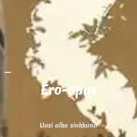
Kun olet eronnut parisuhteesta
Ero-opas
Uusi alku sinkkuna