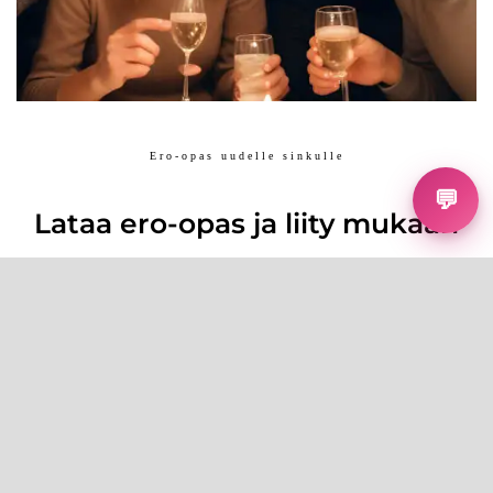
Ero-opas uudelle sinkulle
💬
Lataa ero-opas ja liity mukaan
Lataa ilmainen ero-oppaasi ja lähde rakentamaan uutta,
onnellista elämää jo tänään.
Samalla liityt Sinkkutapahtumien postituslistalle ja
varmistaa, että olet aina ajan tasalla uusimmista
tapahtumistamme ja blogikirjoituksistamme.