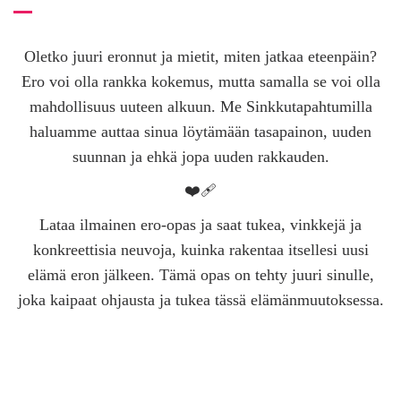
Oletko juuri eronnut ja mietit, miten jatkaa eteenpäin?
Ero voi olla rankka kokemus, mutta samalla se voi olla
mahdollisuus uuteen alkuun. Me Sinkkutapahtumilla
haluamme auttaa sinua löytämään tasapainon, uuden
suunnan ja ehkä jopa uuden rakkauden.
❤️‍🩹
Lataa ilmainen ero-opas ja saat tukea, vinkkejä ja
konkreettisia neuvoja, kuinka rakentaa itsellesi uusi
elämä eron jälkeen. Tämä opas on tehty juuri sinulle,
joka kaipaat ohjausta ja tukea tässä elämänmuutoksessa.