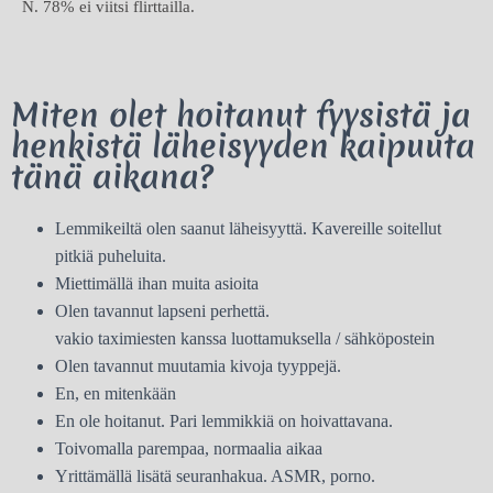
N. 78% ei viitsi flirttailla.
Miten olet hoitanut fyysistä ja
henkistä läheisyyden kaipuuta
tänä aikana?
Lemmikeiltä olen saanut läheisyyttä. Kavereille soitellut
pitkiä puheluita.
Miettimällä ihan muita asioita
Olen tavannut lapseni perhettä.
vakio taximiesten kanssa luottamuksella / sähköpostein
Olen tavannut muutamia kivoja tyyppejä.
En, en mitenkään
En ole hoitanut. Pari lemmikkiä on hoivattavana.
Toivomalla parempaa, normaalia aikaa
Yrittämällä lisätä seuranhakua. ASMR, porno.