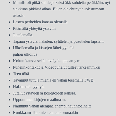
Minulla oli pitkä suhde ja kaksi 5kk suhdetta peräkkäin, nyt
sinkkuna pitkästä aikaa. Eli en ole ehtinyt huolestumaan
asiasta.
Lasten perheiden kanssa olemalla
Pitämällä yhteyttä ystäviin
Juttelemalla.
Tapaan ystäviä, halailen, sylittelen ja pusuttelen lapsiani.
Ulkoilemalla ja kissojen läheisyydellä
paljon ulkoilua
Koiran kanssa sekä kävely kauppaan y.m.
Puhelinkontaktit ja Videopuhelut tulleet tärkeämmiksi
Teen töitä
Tavannut tuttuja miehiä eli vähän teeemalla FWB.
Halaamalla tyynyä.
Jutellut ystävien ja kollegoiden kanssa.
Uppoutunut kirjojen maailmaan.
Nauttinut vähän aiempaa enempi nautintoaineita.
Runkkaamalla, kuten ennen koronaakin