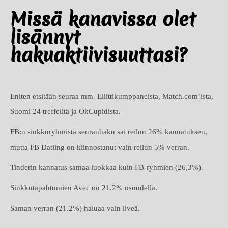
Missä kanavissa olet
lisännyt
hakuaktiivisuuttasi?
Eniten etsitään seuraa mm. Eliittikumppaneista, Match.com’ista,
Suomi 24 treffeiltä ja OkCupidista.
FB:n sinkkuryhmistä seuranhaku sai reilun 26% kannatuksen,
mutta FB Datiing on kiinnostanut vain reilun 5% verran.
Tinderin kannatus samaa luokkaa kuin FB-ryhmien (26,3%).
Sinkkutapahtumien Avec on 21.2% osuudella.
Saman verran (21.2%) haluaa vain liveä.