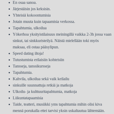
En osaa sanoa.
Järjestäisin jos keksisin.
Yhteisiä kokoontumisia
Jotain muuta kuin tapaamisia verkossa.
Tapahtumia, ulkoilua
Yökerhoa yksityistilaisuus meiningillä vaikka 2-3h jossa vaan
sinkut, tai sinkkuristeilyä. Näistä mielellään toki myös
maksaa, eli ostaa pääsylipun.
Speed dating iltoja!
Tutustumista erilaisiin kohteisiin
Tansseja, tanssikursseja
Tapahtumia.
Kahvila, ulkoilua sekä vaik keilailu
sinkuille suunnattuja retkiä ja matkoja
Ulkoilu- ja kulttuuritapahtumia, matkoja
Liikuntatapaamisia
Taide, teatteri, musiikki yms tapahtumia mihin olisi kiva
mennä porukalla ettei tarvisi yksin uskaltautua lähtemään.