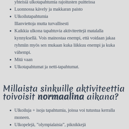
yhteisiä ulkotapahtumia rajoitusten puitteissa
Luonnossa kävely ja makkaran paisto
Ulkoilutapahtumia
Illanviettoja mutta turvallisesti
Kaikkia ulkona tapahtuvia aktiviteettejä matalalla
kynnyksellä. Vois mainostaa enempi, että voidaan jakaa
ryhmiin myös sen mukaan kuka liikkuu enempi ja kuka
vähempi.
Mitä vaan
Ulkotapahtumat ja netti-tapahtumat.
Millaista sinkuille aktiviteettia
toivoisit
normaalina
aikana?
Ulkoiluja + isoja tapahtumia, joissa voi tutustua kerralla
moneen.
Ulkopelejä, ”olympialaisia”, piknikkejä