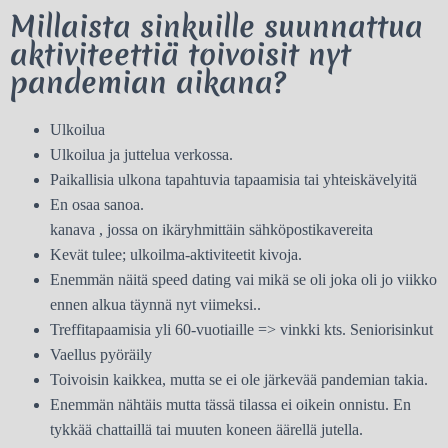
Millaista sinkuille suunnattua
aktiviteettiä toivoisit nyt
pandemian aikana?
Ulkoilua
Ulkoilua ja juttelua verkossa.
Paikallisia ulkona tapahtuvia tapaamisia tai yhteiskävelyitä
En osaa sanoa.
kanava , jossa on ikäryhmittäin sähköpostikavereita
Kevät tulee; ulkoilma-aktiviteetit kivoja.
Enemmän näitä speed dating vai mikä se oli joka oli jo viikko
ennen alkua täynnä nyt viimeksi..
Treffitapaamisia yli 60-vuotiaille => vinkki kts. Seniorisinkut
Vaellus pyöräily
Toivoisin kaikkea, mutta se ei ole järkevää pandemian takia.
Enemmän nähtäis mutta tässä tilassa ei oikein onnistu. En
tykkää chattaillä tai muuten koneen äärellä jutella.