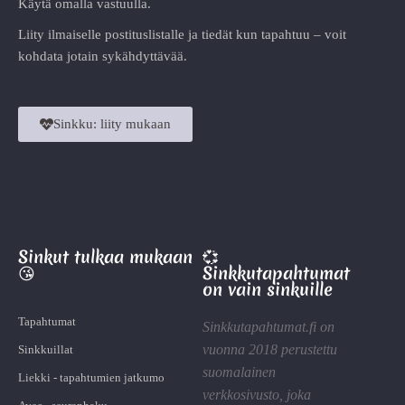
Käytä omalla vastuulla.
Liity ilmaiselle postituslistalle ja tiedät kun tapahtuu – voit
kohdata jotain sykähdyttävää.
Sinkku: liity mukaan
Sinkut tulkaa mukaan
💞
😘
Sinkkutapahtumat
on vain sinkuille
Tapahtumat
Sinkkutapahtumat.fi on
vuonna 2018 perustettu
Sinkkuillat
suomalainen
Liekki - tapahtumien jatkumo
verkkosivusto, joka