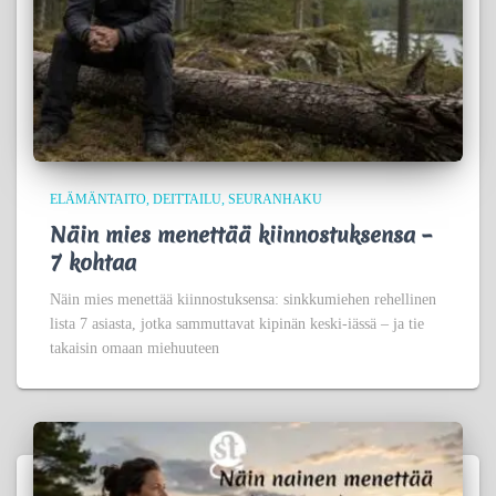
ELÄMÄNTAITO
DEITTAILU
SEURANHAKU
Näin mies menettää kiinnostuksensa –
7 kohtaa
Näin mies menettää kiinnostuksensa: sinkkumiehen rehellinen
lista 7 asiasta, jotka sammuttavat kipinän keski-iässä – ja tie
takaisin omaan miehuuteen