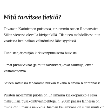
Mitä tarvitsee tietää?
Tavataan Kariniemen puistossa, tarkemmin ottaen Romanssien
Sillan vieressä olevalla kivipenkillä. Tilanteen mahdollisesti niin
vaatiessa heti paikan välittömässä läheisyydessä.
Tunnistat järjestäjän kirkuvanpunaisesta huivista.
Omat piknik-eväät (ja muut tarvikkeet) ovat sallittuja, eivät
välttämättömiä.
Sateen sattuessa tapaamme nurkan takana Kahvila Karirannassa.
Puiston molemmin puolin on 3h ilmaisia kiekkopaikkoja sekä
maksullisia pysäköintivaihtoehtoja, n. 200m päässä lännessä on
myös 24h ilmaisia paikkoja, hieman kauempana on sitten muitakin