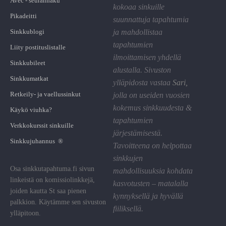
Avec - seuranhaku
kokoaa sinkuille
Pikadeitti
suunnattuja tapahtumia
Sinkkublogi
ja mahdollistaa
tapahtumien
Liity postituslistalle
ilmoittamisen yhdellä
Sinkkubileet
alustalla. Sivuston
Sinkkumatkat
ylläpidosta vastaa
Sari
,
Retkeily- ja vaellussinkut
jolla on useiden vuosien
kokemus sinkkuudesta &
Käykö viuhka?
tapahtumien
Verkkokurssit sinkuille
järjestämisestä.
Sinkkujuhannus ®
Tavoitteena on helpottaa
sinkkujen
Osa sinkkutapahtuma.fi sivun
mahdollisuuksia kohdata
linkeistä on komissiolinkkejä,
kasvotusten – matalalla
joiden kautta St saa pienen
kynnyksellä ja hyvällä
palkkion. Käytämme sen sivuston
fiiliksellä.
ylläpitoon.