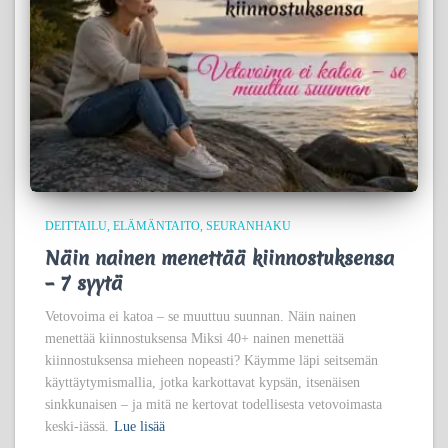
DEITTAILU
ELÄMÄNTAITO
SEURANHAKU
Näin nainen menettää kiinnostuksensa
– 7 syytä
Vetovoima ei katoa – se muuttuu suunnan. Näin nainen
menettää kiinnostuksensa Miksi 40+ nainen menettää
kiinnostuksensa mieheen nopeasti? Käymme läpi seitsemän
käyttäytymismallia, jotka karkottavat kypsän, itsenäisen
sinkkunaisen – ja mitä ne kertovat todellisesta vetovoimasta
keski-iässä.
Lue lisää