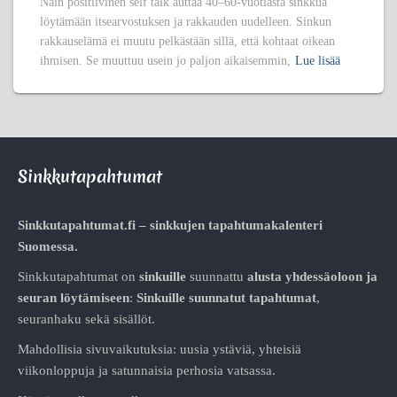
Näin positiivinen self talk auttaa 40–60-vuotiasta sinkkua
löytämään itsearvostuksen ja rakkauden uudelleen. Sinkun
rakkauselämä ei muutu pelkästään sillä, että kohtaat oikean
ihmisen. Se muuttuu usein jo paljon aikaisemmin,
Lue lisää
Sinkkutapahtumat
Sinkkutapahtumat.fi – sinkkujen tapahtumakalenteri
Suomessa.
Sinkkutapahtumat on
sinkuille
suunnattu
alusta
yhdessäoloon ja
seuran löytämiseen
:
Sinkuille suunnatut tapahtumat
,
seuranhaku sekä sisällöt.
Mahdollisia sivuvaikutuksia: uusia ystäviä, yhteisiä
viikonloppuja ja satunnaisia perhosia vatsassa.