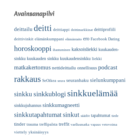
Avainsanapilvi
deitti
deittailu
deittiprofiili
deittiappi
deittimarkkinat
ero
deittivinkit
elämänkumppani
Facebook Dating
elämäntaito
horoskooppi
kaksoisliekki
kuukauden-
ihastuminen
sinkku
kuukauden sinkku
kuukaudensinkku
liekki
podcast
matkakertomus
nettideittailu
onnellisuus
rakkaus
sielunkumppani
seuranhaku
SeOikea
seura
sinkkuelämää
sinkkublogi
sinkku
sinkkumagneetti
sinkkujuhannus
sinkkutapahtumat
sinkut
tapahtumat
säädöt
tiede
tinder
treffit
trauma
treffipalsta
vaellusmatka
vapaus
vetovoima
viettely
yksinäisyys