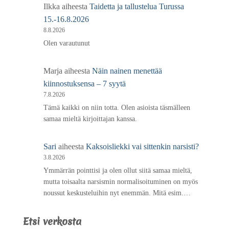
Ilkka
aiheesta
Taidetta ja tallustelua Turussa
15.-16.8.2026
8.8.2026
Olen varautunut
Marja
aiheesta
Näin nainen menettää
kiinnostuksensa – 7 syytä
7.8.2026
Tämä kaikki on niin totta. Olen asioista täsmälleen
samaa mieltä kirjoittajan kanssa.
Sari
aiheesta
Kaksoisliekki vai sittenkin narsisti?
3.8.2026
Ymmärrän pointtisi ja olen ollut siitä samaa mieltä,
mutta toisaalta narsismin normalisoituminen on myös
noussut keskusteluihin nyt enemmän. Mitä esim.…
Etsi verkosta