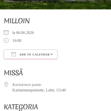
MILLOIN
la 06.06.2026
16:00
ADD TO CALENDAR
Download ICS
Google Calendar
iCalendar
Office 365
Outlook Live
MISSÄ
Kariniemen puisto
Kariniemenpuistotie, Lahti, 15140
KATEGORIA