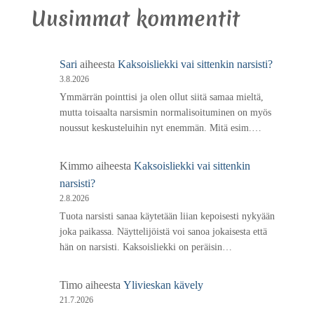
Uusimmat kommentit
Sari
aiheesta
Kaksoisliekki vai sittenkin narsisti?
3.8.2026
Ymmärrän pointtisi ja olen ollut siitä samaa mieltä,
mutta toisaalta narsismin normalisoituminen on myös
noussut keskusteluihin nyt enemmän. Mitä esim.…
Kimmo
aiheesta
Kaksoisliekki vai sittenkin
narsisti?
2.8.2026
Tuota narsisti sanaa käytetään liian kepoisesti nykyään
joka paikassa. Näyttelijöistä voi sanoa jokaisesta että
hän on narsisti. Kaksoisliekki on peräisin…
Timo
aiheesta
Ylivieskan kävely
21.7.2026