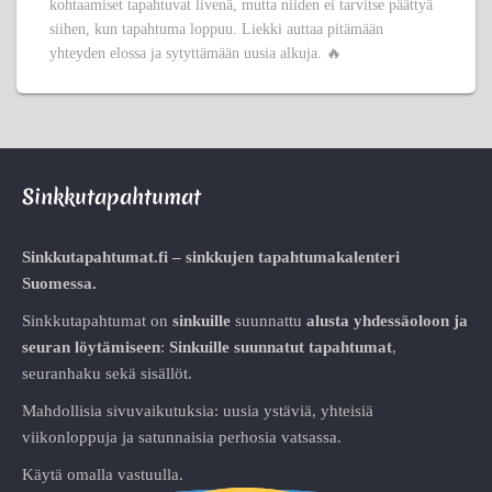
kohtaamiset tapahtuvat livenä, mutta niiden ei tarvitse päättyä
siihen, kun tapahtuma loppuu. Liekki auttaa pitämään
yhteyden elossa ja sytyttämään uusia alkuja. 🔥
Sinkkutapahtumat
Sinkkutapahtumat.fi – sinkkujen tapahtumakalenteri
Suomessa.
Sinkkutapahtumat on
sinkuille
suunnattu
alusta
yhdessäoloon ja
seuran löytämiseen
:
Sinkuille suunnatut tapahtumat
,
seuranhaku sekä sisällöt.
Mahdollisia sivuvaikutuksia: uusia ystäviä, yhteisiä
viikonloppuja ja satunnaisia perhosia vatsassa.
Käytä omalla vastuulla.