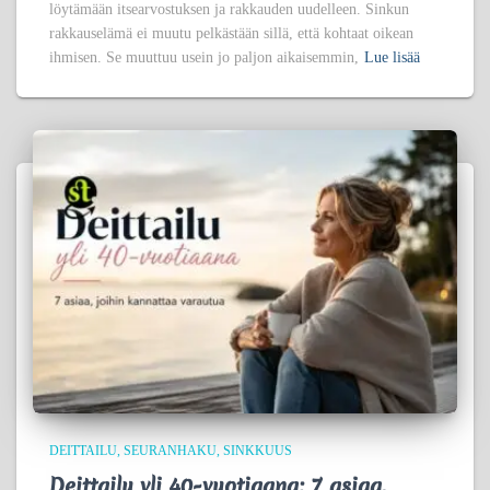
löytämään itsearvostuksen ja rakkauden uudelleen. Sinkun
rakkauselämä ei muutu pelkästään sillä, että kohtaat oikean
ihmisen. Se muuttuu usein jo paljon aikaisemmin,
Lue lisää
DEITTAILU
SEURANHAKU
SINKKUUS
Deittailu yli 40-vuotiaana: 7 asiaa,