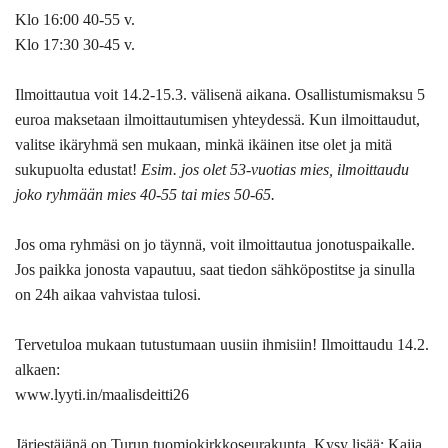
Klo 16:00 40-55 v.
Klo 17:30 30-45 v.
Ilmoittautua voit 14.2-15.3. välisenä aikana. Osallistumismaksu 5
euroa maksetaan ilmoittautumisen yhteydessä. Kun ilmoittaudut,
valitse ikäryhmä sen mukaan, minkä ikäinen itse olet ja mitä
sukupuolta edustat!
Esim. jos olet 53-vuotias mies, ilmoittaudu
joko ryhmään mies 40-55 tai mies 50-65.
Jos oma ryhmäsi on jo täynnä, voit ilmoittautua jonotuspaikalle.
Jos paikka jonosta vapautuu, saat tiedon sähköpostitse ja sinulla
on 24h aikaa vahvistaa tulosi.
Tervetuloa mukaan tutustumaan uusiin ihmisiin!
Ilmoittaudu 14.2.
alkaen:
www.lyyti.in/maalisdeitti26
Järjestäjänä on Turun tuomiokirkkoseurakunta. Kysy lisää: Kaija