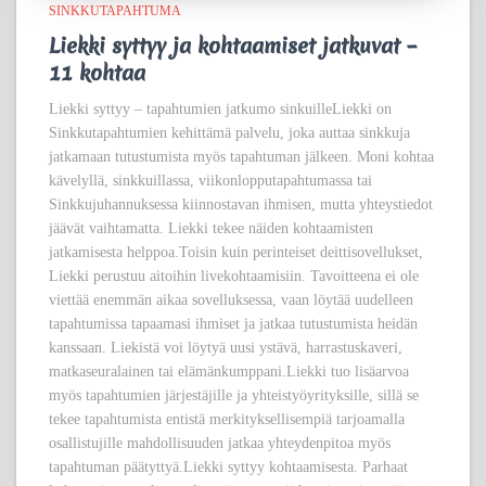
SINKKUTAPAHTUMA
Liekki syttyy ja kohtaamiset jatkuvat –
11 kohtaa
Liekki syttyy – tapahtumien jatkumo sinkuilleLiekki on
Sinkkutapahtumien kehittämä palvelu, joka auttaa sinkkuja
jatkamaan tutustumista myös tapahtuman jälkeen. Moni kohtaa
kävelyllä, sinkkuillassa, viikonlopputapahtumassa tai
Sinkkujuhannuksessa kiinnostavan ihmisen, mutta yhteystiedot
jäävät vaihtamatta. Liekki tekee näiden kohtaamisten
jatkamisesta helppoa.Toisin kuin perinteiset deittisovellukset,
Liekki perustuu aitoihin livekohtaamisiin. Tavoitteena ei ole
viettää enemmän aikaa sovelluksessa, vaan löytää uudelleen
tapahtumissa tapaamasi ihmiset ja jatkaa tutustumista heidän
kanssaan. Liekistä voi löytyä uusi ystävä, harrastuskaveri,
matkaseuralainen tai elämänkumppani.Liekki tuo lisäarvoa
myös tapahtumien järjestäjille ja yhteistyöyrityksille, sillä se
tekee tapahtumista entistä merkityksellisempiä tarjoamalla
osallistujille mahdollisuuden jatkaa yhteydenpitoa myös
tapahtuman päätyttyä.Liekki syttyy kohtaamisesta. Parhaat