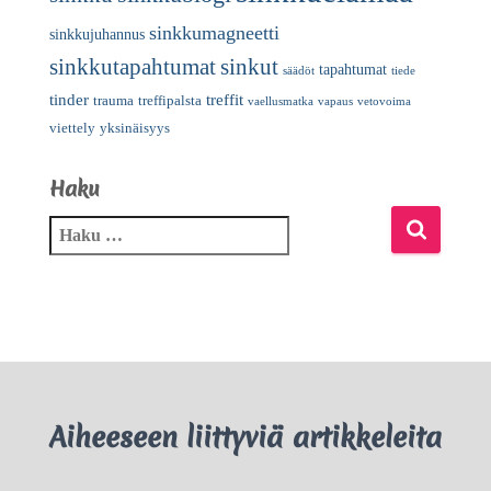
sinkkumagneetti
sinkkujuhannus
sinkkutapahtumat
sinkut
tapahtumat
säädöt
tiede
tinder
treffit
trauma
treffipalsta
vaellusmatka
vapaus
vetovoima
viettely
yksinäisyys
Haku
Aiheeseen liittyviä artikkeleita