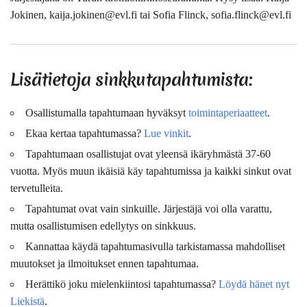
Jokinen, kaija.jokinen@evl.fi tai Sofia Flinck, sofia.flinck@evl.fi
Lisätietoja sinkkutapahtumista:
Osallistumalla tapahtumaan hyväksyt
toimintaperiaatteet
.
Ekaa kertaa tapahtumassa?
Lue vinkit
.
Tapahtumaan osallistujat ovat
yleensä
ikäryhmästä 37-60
vuotta. Myös muun ikäisiä käy tapahtumissa ja kaikki sinkut ovat
tervetulleita.
Tapahtumat ovat vain sinkuille. Järjestäjä voi olla varattu,
mutta osallistumisen edellytys on sinkkuus.
Kannattaa käydä tapahtumasivulla tarkistamassa mahdolliset
muutokset ja ilmoitukset ennen tapahtumaa.
Herättikö joku mielenkiintosi tapahtumassa?
Löydä hänet nyt
Liekistä
.