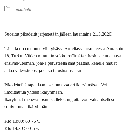
pikadeitti
Suositut pikadeitit järjestetään jälleen lauantaina 21.3.2026!
Tällä kertaa olemme viihtyisässä Aureliassa, osoitteessa Aurakatu
18, Turku. Viiden minuutin sokkotreffimäiset keskustelut antavat
ensivaikutelman, jonka perusteella saat päättää, kenelle haluat
antaa yhteystietosi ja ehkä tutustua lisääkin.
Pikadeiteillä tapaillaan useammassa eri ikäryhmässä.
Voit
ilmoittautua yhteen ikäryhmään.
Ikäryhmät menevät osin päällekkäin, jotta voit valita itsellesi
sopivimman ikäryhmän.
Klo 13:00: 60-75 v.
Klo 14:30 50-65 v.