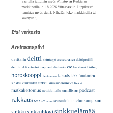
Saa tulla juttuihin myös Wiitatuvan Keskiajan
markkinoilla la 1.8.2026 Viitasaarella. Lippiksestä
tunnistaa myös siellä. Nähdään joko markkinoilla tai
kävelyllä :)
Etsi verkosta
Avainsanapilvi
deitti
deittailu
deittiprofiili
deittiappi
deittimarkkinat
ero
deittivinkit
elämänkumppani
Facebook Dating
elämäntaito
horoskooppi
kaksoisliekki
kuukauden-
ihastuminen
sinkku
kuukauden sinkku
kuukaudensinkku
liekki
podcast
matkakertomus
nettideittailu
onnellisuus
rakkaus
sielunkumppani
seuranhaku
SeOikea
seura
sinkkuelämää
sinkkublogi
sinkku