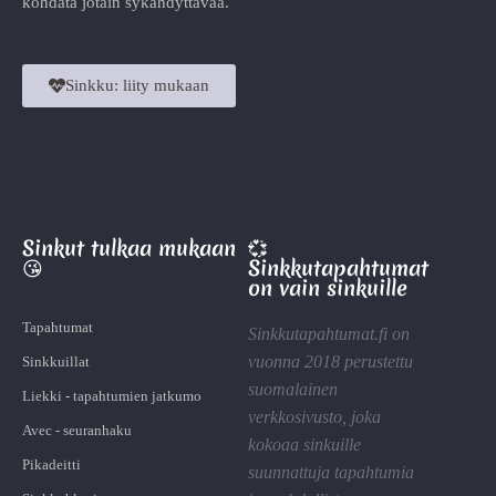
kohdata jotain sykähdyttävää.
Sinkku: liity mukaan
Sinkut tulkaa mukaan
💞
😘
Sinkkutapahtumat
on vain sinkuille
Tapahtumat
Sinkkutapahtumat.fi on
vuonna 2018 perustettu
Sinkkuillat
suomalainen
Liekki - tapahtumien jatkumo
verkkosivusto, joka
Avec - seuranhaku
kokoaa sinkuille
Pikadeitti
suunnattuja tapahtumia