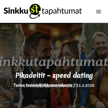
ILMOITA
Pikadeitit – speed dating
Turun tuomiokirkkoseurakunta
/
21.3.2026