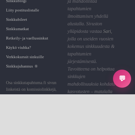
Sinkkublogi
ja mahdollistaa
tapahtumien
Liity postituslistalle
ilmoittamisen yhdellä
Sinkkubileet
alustalla. Sivuston
Sinkkumatkat
ylläpidosta vastaa
Sari
,
Retkeily- ja vaellussinkut
jolla on useiden vuosien
kokemus sinkkuudesta &
Käykö viuhka?
tapahtumien
Verkkokurssit sinkuille
järjestämisestä.
Sinkkujuhannus ®
Tavoitteena on helpottaa
sinkkujen
💬
Osa sinkkutapahtuma.fi sivun
mahdollisuuksia kohdata
linkeistä on komissiolinkkejä,
kasvotusten – matalalla
joiden kautta St saa pienen
kynnyksellä ja hyvällä
palkkion. Käytämme sen sivuston
fiiliksellä.
ylläpitoon.
Linkin klikkaaminen on sinulle
Tietosuoja
ilmaista.
Evästeet