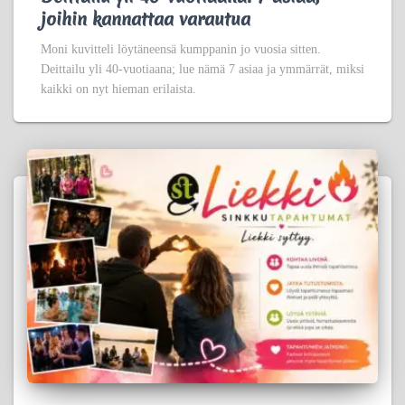
joihin kannattaa varautua
Moni kuvitteli löytäneensä kumppanin jo vuosia sitten.
Deittailu yli 40-vuotiaana; lue nämä 7 asiaa ja ymmärrät, miksi
kaikki on nyt hieman erilaista.