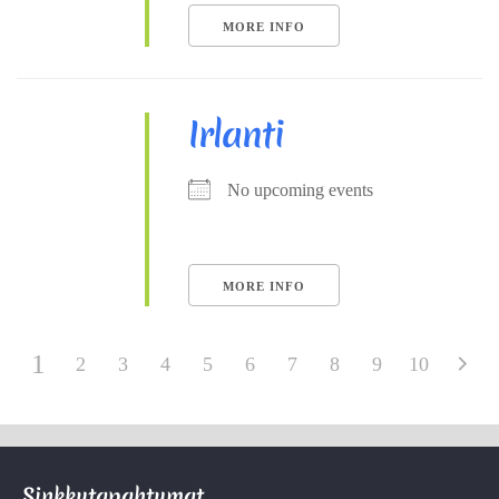
MORE INFO
Irlanti
No upcoming events
MORE INFO
1
2
3
4
5
6
7
8
9
10
Sinkkutapahtumat