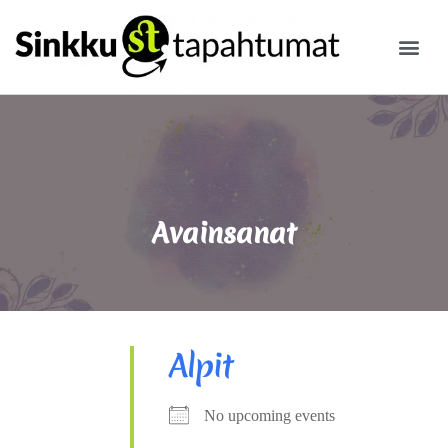
ILMOITA
Avainsanat
Alpit
No upcoming events