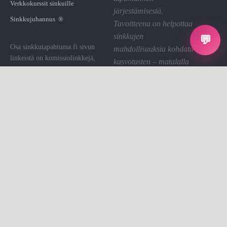
Verkkokurssit sinkuille
järjestämisestä.
Sinkkujuhannus ®
Tavoitteena on helpottaa
sinkkujen
💬
Osa sinkkutapahtuma.fi sivun
mahdollisuuksia kohdata
linkeistä on komissiolinkkejä,
kasvotusten – matalalla
joiden kautta St saa pienen
kynnyksellä ja hyvällä
palkkion. Käytämme sen sivuston
fiiliksellä.
ylläpitoon.
Linkin klikkaaminen on sinulle
Tietosuoja
ilmaista.
Evästeet
Evästeasetukset
Sinkkutapahtumat on sinkkujen
Ota yhteyttä
kohtaamisalusta.