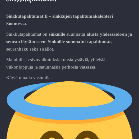
Sinkkutapahtumat.fi – sinkkujen tapahtumakalenteri
Suomessa.
Sinkkutapahtumat on
sinkuille
suunnattu
alusta
yhdessäoloon ja
seuran löytämiseen
:
Sinkuille suunnatut tapahtumat
,
seuranhaku sekä sisällöt.
Mahdollisia sivuvaikutuksia: uusia ystäviä, yhteisiä
viikonloppuja ja satunnaisia perhosia vatsassa.
Käytä omalla vastuulla.