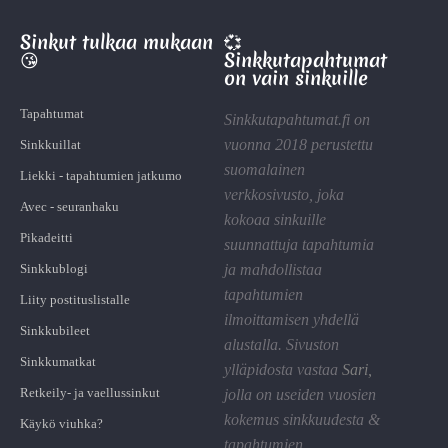
Sinkut tulkaa mukaan
💞
😘
Sinkkutapahtumat
on vain sinkuille
Tapahtumat
Sinkkutapahtumat.fi on
vuonna 2018 perustettu
Sinkkuillat
suomalainen
Liekki - tapahtumien jatkumo
verkkosivusto, joka
Avec - seuranhaku
kokoaa sinkuille
Pikadeitti
suunnattuja tapahtumia
Sinkkublogi
ja mahdollistaa
tapahtumien
Liity postituslistalle
ilmoittamisen yhdellä
Sinkkubileet
alustalla. Sivuston
Sinkkumatkat
ylläpidosta vastaa
Sari
,
Retkeily- ja vaellussinkut
jolla on useiden vuosien
kokemus sinkkuudesta &
Käykö viuhka?
tapahtumien