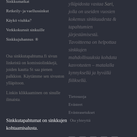
Sinkkumatkat
ylläpidosta vastaa
Sari
,
Retkeily- ja vaellussinkut
jolla on useiden vuosien
kokemus sinkkuudesta &
Käykö viuhka?
tapahtumien
Verkkokurssit sinkuille
järjestämisestä.
Sinkkujuhannus ®
Tavoitteena on helpottaa
sinkkujen
Osa sinkkutapahtuma.fi sivun
mahdollisuuksia kohdata
linkeistä on komissiolinkkejä,
kasvotusten – matalalla
joiden kautta St saa pienen
kynnyksellä ja hyvällä
palkkion. Käytämme sen sivuston
fiiliksellä.
ylläpitoon.
Linkin klikkaaminen on sinulle
Tietosuoja
ilmaista.
Evästeet
Evästeasetukset
Sinkkutapahtumat on sinkkujen
Ota yhteyttä
kohtaamisalusta.