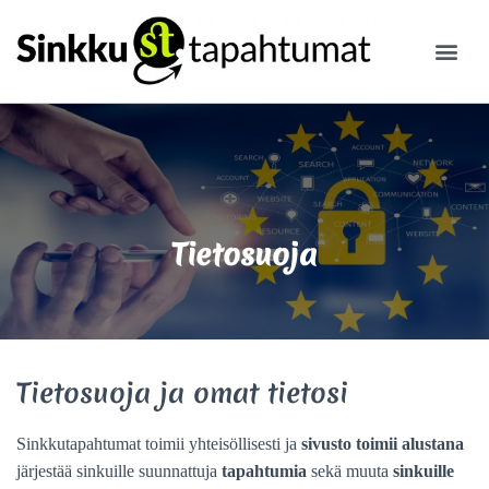
ILMOITA
Tietosuoja
Tietosuoja
ja omat tietosi
Sinkkutapahtumat toimii yhteisöllisesti ja
sivusto toimii alustana
järjestää sinkuille suunnattuja
tapahtumia
sekä muuta
sinkuille