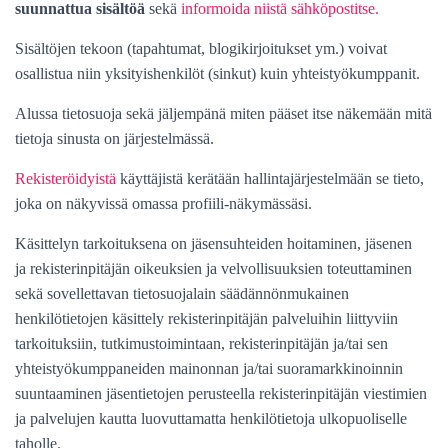
suunnattua sisältöä
sekä
informoida niistä sähköpostitse.
Sisältöjen tekoon (tapahtumat, blogikirjoitukset ym.) voivat
osallistua niin yksityishenkilöt (sinkut) kuin yhteistyökumppanit.
Alussa
tietosuoja
sekä jäljempänä miten pääset itse näkemään mitä
tietoja sinusta on järjestelmässä.
Rekisteröidyistä
käyttäjistä kerätään hallintajärjestelmään se tieto,
joka on näkyvissä omassa profiili-näkymässäsi.
Käsittelyn tarkoituksena on jäsensuhteiden hoitaminen, jäsenen
ja rekisterinpitäjän
oikeuksien ja velvollisuuksien toteuttaminen
sekä sovellettavan tietosuojalain säädännönmukainen
henkilötietojen käsittely rekisterinpitäjän
palveluihin liittyviin
tarkoituksiin, tutkimustoimintaan,
rekisterinpitäjän ja/tai sen
yhteistyökumppaneiden mainonnan ja/tai suoramarkkinoinnin
suuntaaminen jäsentietojen perusteella rekisterinpitäjän
viestimien
ja palvelujen kautta luovuttamatta henkilötietoja ulkopuoliselle
taholle.