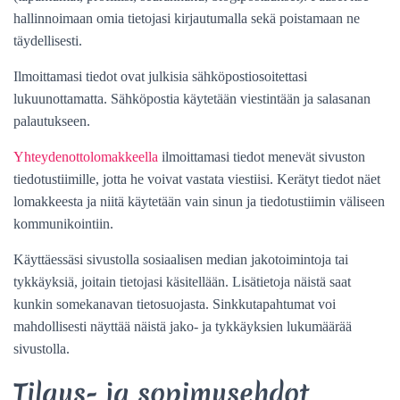
hallinnoimaan omia tietojasi kirjautumalla sekä poistamaan ne
täydellisesti.
Ilmoittamasi tiedot ovat julkisia sähköpostiosoitettasi
lukuunottamatta. Sähköpostia käytetään viestintään ja salasanan
palautukseen.
Yhteydenottolomakkeella
ilmoittamasi tiedot menevät sivuston
tiedotustiimille, jotta he voivat vastata viestiisi. Kerätyt tiedot näet
lomakkeesta ja niitä käytetään vain sinun ja tiedotustiimin väliseen
kommunikointiin.
Käyttäessäsi sivustolla sosiaalisen median jakotoimintoja tai
tykkäyksiä, joitain tietojasi käsitellään. Lisätietoja näistä saat
kunkin somekanavan tietosuojasta. Sinkkutapahtumat voi
mahdollisesti näyttää näistä jako- ja tykkäyksien lukumäärää
sivustolla.
Tilaus- ja sopimusehdot