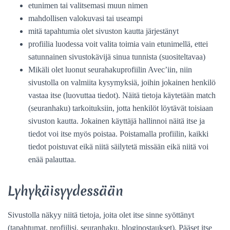
etunimen tai valitsemasi muun nimen
mahdollisen valokuvasi tai useampi
mitä tapahtumia olet sivuston kautta järjestänyt
profiilia luodessa voit valita toimia vain etunimellä, ettei
satunnainen sivustokävijä sinua tunnista (suositeltavaa)
Mikäli olet luonut seurahakuprofiilin Avec’iin, niin
sivustolla on valmiita kysymyksiä, joihin jokainen henkilö
vastaa itse (luovuttaa tiedot). Näitä tietoja käytetään match
(seuranhaku) tarkoituksiin, jotta henkilöt löytävät toisiaan
sivuston kautta. Jokainen käyttäjä hallinnoi näitä itse ja
tiedot voi itse myös poistaa. Poistamalla profiilin, kaikki
tiedot poistuvat eikä niitä säilytetä missään eikä niitä voi
enää palauttaa.
Lyhykäisyydessään
Sivustolla näkyy niitä tietoja, joita olet itse sinne syöttänyt
(tapahtumat, profiilisi, seuranhaku, blogipostaukset). Pääset itse