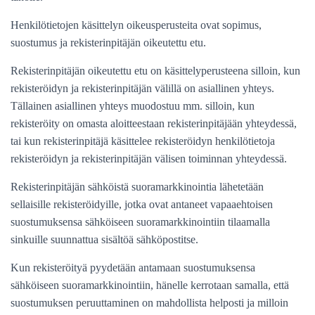
Henkilötietojen käsittelyn oikeusperusteita ovat sopimus,
suostumus ja rekisterinpitäjän oikeutettu etu.
Rekisterinpitäjän oikeutettu etu on käsittelyperusteena silloin, kun
rekisteröidyn ja rekisterinpitäjän välillä on asiallinen yhteys.
Tällainen asiallinen yhteys muodostuu mm. silloin, kun
rekisteröity on omasta aloitteestaan rekisterinpitäjään yhteydessä,
tai kun rekisterinpitäjä käsittelee rekisteröidyn henkilötietoja
rekisteröidyn ja rekisterinpitäjän välisen toiminnan yhteydessä.
Rekisterinpitäjän sähköistä suoramarkkinointia
lähetetään
sellaisille rekisteröidyille, jotka ovat antaneet vapaaehtoisen
suostumuksensa sähköiseen suoramarkkinointiin tilaamalla
sinkuille suunnattua sisältöä sähköpostitse.
Kun rekisteröityä pyydetään antamaan suostumuksensa
sähköiseen suoramarkkinointiin, hänelle kerrotaan samalla, että
suostumuksen peruuttaminen on mahdollista helposti ja milloin