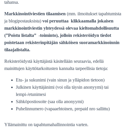
tahansa.
Markkinointiviestien tilaamisen
(mm. ilmoitukset tapahtumista
ja blogipostauksista)
voi peruuttaa klikkaamalla jokaisen
markkinointiviestin yhteydessä olevaa kieltomahdollisuutta
(”Poistu listalta” -toiminto), jolloin rekisteröidyn tiedot
poistetaan rekisterinpitäjän sähköisen suoramarkkinoinnin
tilaajalistalta.
Rekisteröidystä käyttäjästä käsitellään seuraavia, edellä
mainittujen käyttötarkoitusten kannalta tarpeellisia tietoja:
Etu- ja sukunimi (vain sinun ja ylläpidon tietoon)
Julkinen käyttäjänimi (voi olla täysin anonyymi) tai
lempi-/etunimesi
Sähköpostiosoite (saa olla anonyymi)
Puhelinnumero (vapaaehtoinen, prepaid nro sallittu)
Yllämainittu on tapahtumahallinnointia varten.