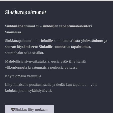
Sinkkutapahtumat
Sinkkutapahtumat.fi – sinkkujen tapahtumakalenteri
Suomessa.
Sinkkutapahtumat on
sinkuille
suunnattu
alusta
yhdessäoloon ja
seuran löytämiseen
:
Sinkuille suunnatut tapahtumat
,
seuranhaku sekä sisällöt.
Mahdollisia sivuvaikutuksia: uusia ystäviä, yhteisiä
viikonloppuja ja satunnaisia perhosia vatsassa.
Käytä omalla vastuulla.
Liity ilmaiselle postituslistalle ja tiedät kun tapahtuu – voit
kohdata jotain sykähdyttävää.
Sinkku: liity mukaan