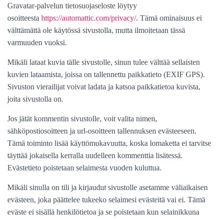
Gravatar-palvelun tietosuojaseloste löytyy
osoitteesta
https://automattic.com/
privacy/
. Tämä ominaisuus ei
välttämättä ole käytössä sivustolla, mutta ilmoitetaan tässä
varmuuden vuoksi.
Mikäli lataat kuvia tälle sivustolle, sinun tulee välttää sellaisten
kuvien lataamista, joissa on tallennettu paikkatieto (EXIF GPS).
Sivuston vierailijat voivat ladata ja katsoa paikkatietoa kuvista,
joita sivustolla on.
Jos jätät kommentin sivustolle, voit valita nimen,
sähköpostiosoitteen ja url-osoitteen tallennuksen evästeeseen.
Tämä toiminto lisää käyttömukavuutta, koska lomaketta ei tarvitse
täyttää jokaisella kerralla uudelleen kommenttia lisätessä.
Evästetieto poistetaan selaimesta vuoden kuluttua.
Mikäli sinulla on tili ja kirjaudut sivustolle asetamme väliaikaisen
evästeen, joka päättelee tukeeko selaimesi evästeitä vai ei. Tämä
eväste ei sisällä henkilötietoa ja se poistetaan kun selainikkuna