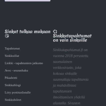
Sinkut tulkaa mukaan
💞
😘
Sinkkutapahtumat
on vain sinkuille
Tapahtumat
Sinkkutapahtumat.fi on
vuonna 2018 perustettu
Sinkkuillat
suomalainen
Liekki - tapahtumien jatkumo
verkkosivusto, joka
Avec - seuranhaku
kokoaa sinkuille
Pikadeitti
suunnattuja tapahtumia
Sinkkublogi
ja mahdollistaa
tapahtumien
Liity postituslistalle
ilmoittamisen yhdellä
Sinkkubileet
alustalla. Sivuston