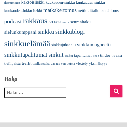
kaksoisliekki
kuukauden-sinkku
kuukauden sinkku
ihastuminen
matkakertomus
nettideittailu
kuukaudensinkku
onnellisuus
liekki
rakkaus
podcast
seuranhaku
SeOikea
seura
sinkkublogi
sinkku
sielunkumppani
sinkkuelämää
sinkkumagneetti
sinkkujuhannus
sinkkutapahtumat
sinkut
tinder
tapahtumat
trauma
säädöt
tiede
treffit
treffipalsta
viettely
yksinäisyys
vaellusmatka
vapaus
vetovoima
Haku