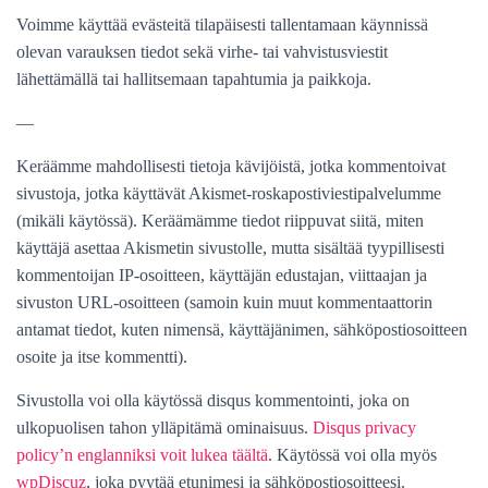
Voimme käyttää evästeitä tilapäisesti tallentamaan käynnissä
olevan varauksen tiedot sekä virhe- tai vahvistusviestit
lähettämällä tai hallitsemaan tapahtumia ja paikkoja.
—
Keräämme mahdollisesti tietoja kävijöistä, jotka kommentoivat
sivustoja, jotka käyttävät Akismet-
roskapostiviestipalvelumme
(mikäli käytössä). Keräämämme tiedot riippuvat siitä, miten
käyttäjä asettaa Akismetin sivustolle, mutta sisältää tyypillisesti
kommentoijan IP-osoitteen, käyttäjän edustajan, viittaajan ja
sivuston URL-osoitteen (samoin kuin muut kommentaattorin
antamat tiedot, kuten nimensä, käyttäjänimen, sähköpostiosoitteen
osoite ja itse kommentti).
Sivustolla voi olla käytössä disqus kommentointi, joka on
ulkopuolisen tahon ylläpitämä ominaisuus.
Disqus privacy
policy’n englanniksi voit lukea täältä
. Käytössä voi olla myös
wpDiscuz
, joka pyytää etunimesi ja sähköpostiosoitteesi.