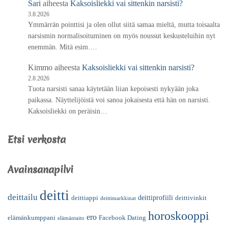
Sari
aiheesta
Kaksoisliekki vai sittenkin narsisti?
3.8.2026
Ymmärrän pointtisi ja olen ollut siitä samaa mieltä, mutta toisaalta
narsismin normalisoituminen on myös noussut keskusteluihin nyt
enemmän. Mitä esim.…
Kimmo
aiheesta
Kaksoisliekki vai sittenkin narsisti?
2.8.2026
Tuota narsisti sanaa käytetään liian kepoisesti nykyään joka
paikassa. Näyttelijöistä voi sanoa jokaisesta että hän on narsisti.
Kaksoisliekki on peräisin…
Etsi verkosta
Avainsanapilvi
deitti
deittailu
deittiprofiili
deittiappi
deittivinkit
deittimarkkinat
horoskooppi
ero
elämänkumppani
Facebook Dating
elämäntaito