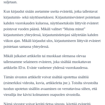
suljetaan.
Kun kirjaudut sisään asetamme useita evästeitä, jotka tallentavat
kirjautumis- sekä näyttöasetuksesi. Kirjautumisevästeet poistetaan
kahden vuorokauden kuluessa, näyttöasetuksiin liittyvät evästeet
poistuvat vuoden päästä. Mikäli valitset “Muista minut”
kirjautumisen yhteydessä, kirjautumistietojasi säilytetään kahden
viikon ajan. Mikäli kirjaudut ulos, kirjautumiseen liittyvät evästeet
poistetaan samassa yhteydessä.
Mikäli julkaiset artikkelin tai muokkaat olemassa olevaa
tallennamme selaimeen evästeen, joka sisältää muokattavan
artikkelin ID:n. Eväste vanhenee yhdessä vuorokaudessa.
Tämän sivuston artikkelit voivat sisältää upotettua sisältöä
(esimerkiksi videoita, kuvia, artikkeleita jne.). Toisilta sivustoilta
tuodun upotetun sisällön avaaminen on verrattavissa siihen, että
vierailija itse kävisi kolmannen osapuolen sivustolla.
Nämä sivustot voivat kerätä tietoa sinusta, käyttää evästeitä,