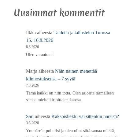
Uusimmat kommentit
Ilkka
aiheesta
Taidetta ja tallustelua Turussa
15.-16.8.2026
8.8.2026
Olen varautunut
Marja
aiheesta
Näin nainen menettää
kiinnostuksensa – 7 syytä
7.8.2026
Tämä kaikki on niin totta. Olen asioista täsmälleen
samaa mieltä kirjoittajan kanssa.
Sari
aiheesta
Kaksoisliekki vai sittenkin narsisti?
3.8.2026
Ymmärrän pointtisi ja olen ollut siitä samaa mieltä,