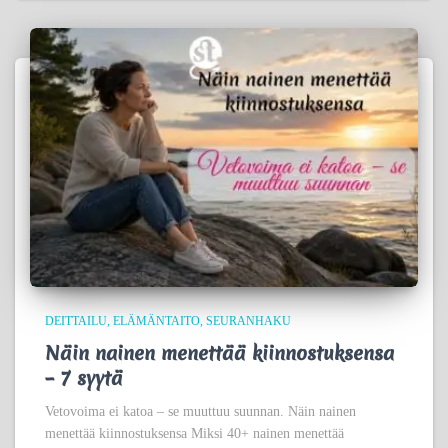
DEITTAILU
ELÄMÄNTAITO
SEURANHAKU
Näin nainen menettää kiinnostuksensa
– 7 syytä
Vetovoima ei katoa – se muuttuu suunnan. Näin nainen
menettää kiinnostuksensa Miksi 40+ nainen menettää