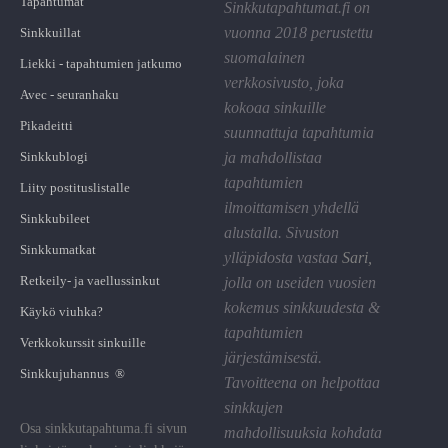
Tapahtumat
Sinkkutapahtumat.fi on
vuonna 2018 perustettu
Sinkkuillat
suomalainen
Liekki - tapahtumien jatkumo
verkkosivusto, joka
Avec - seuranhaku
kokoaa sinkuille
Pikadeitti
suunnattuja tapahtumia
Sinkkublogi
ja mahdollistaa
tapahtumien
Liity postituslistalle
ilmoittamisen yhdellä
Sinkkubileet
alustalla. Sivuston
Sinkkumatkat
ylläpidosta vastaa
Sari
,
Retkeily- ja vaellussinkut
jolla on useiden vuosien
kokemus sinkkuudesta &
Käykö viuhka?
tapahtumien
Verkkokurssit sinkuille
järjestämisestä.
Sinkkujuhannus ®
Tavoitteena on helpottaa
sinkkujen
Osa sinkkutapahtuma.fi sivun
mahdollisuuksia kohdata