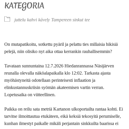
KATEGORIA
juttelu
kahvi
kävely
Tampereen sinkut
tee
On mutapatikoitu, sotkettu pyäril ja pelattu ties millaisia hikisiä
pelejä, niin olisiko nyt aika ottaa kerrankin rauhallisemmin?
Tavataan sunnuntaina 12.7.2026 Hiedanrannassa Näsijärven
reunalla olevalla näköalapaikalla klo 12:02.
Tarkasta ajasta
myöhästyneitä odotellaan perinteisesti inflaation ja
elinkustannuskriisin syömän akateemisen vartin verran.
Lopetusaika on viitteellinen.
Paikka on reilu sata metriä Kartanon ulkoportailta rantaa kohti. Ei
tarvitse ilmoittautua etukäteen, eikä keksiä tekosyitä perumiselle,
kunhan ilmestyt paikalle mikäli perjantain sinkkuilta baarissa ei