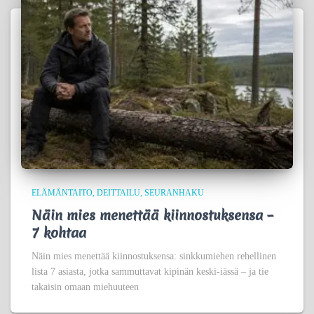
ELÄMÄNTAITO
DEITTAILU
SEURANHAKU
Näin mies menettää kiinnostuksensa –
7 kohtaa
Näin mies menettää kiinnostuksensa: sinkkumiehen rehellinen
lista 7 asiasta, jotka sammuttavat kipinän keski-iässä – ja tie
takaisin omaan miehuuteen