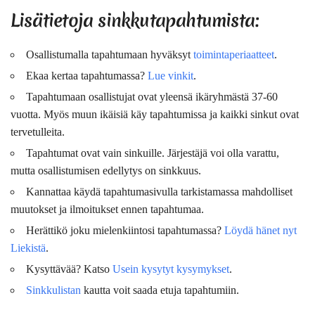
Lisätietoja sinkkutapahtumista:
Osallistumalla tapahtumaan hyväksyt
toimintaperiaatteet
.
Ekaa kertaa tapahtumassa?
Lue vinkit
.
Tapahtumaan osallistujat ovat
yleensä
ikäryhmästä 37-60
vuotta. Myös muun ikäisiä käy tapahtumissa ja kaikki sinkut ovat
tervetulleita.
Tapahtumat ovat vain sinkuille. Järjestäjä voi olla varattu,
mutta osallistumisen edellytys on sinkkuus.
Kannattaa käydä tapahtumasivulla tarkistamassa mahdolliset
muutokset ja ilmoitukset ennen tapahtumaa.
Herättikö joku mielenkiintosi tapahtumassa?
Löydä hänet nyt
Liekistä
.
Kysyttävää? Katso
Usein kysytyt kysymykset
.
Sinkkulistan
kautta voit saada etuja tapahtumiin.