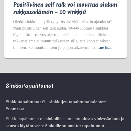
Positiivinen self talk voi muuttaa sinkun
rakkauselämän – 10 vinkkiä
Oletko sinkku ja kyllästynyt itseäsi vähätteleviin ajatuksiin?
Näin positiivinen self talk auttaa 40–60-vuotiasta sinkkua
löytämään itsearvostuksen ja rakkauden uudelleen. Sinkun
rakkauselämä ei muutu pelkästään sillä, että kohtaat oikean
ihmisen. Se muuttuu usein jo paljon aikaisemmin,
Lue lisää
Sinkkutapahtumat
Sinkkutapahtumat.fi – sinkkujen tapahtumakalenteri
Suomessa.
Sinkkutapahtumat on
sinkuille
suunnattu
alusta
yhdessäoloon ja
seuran löytämiseen
:
Sinkuille suunnatut tapahtumat
,