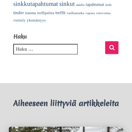
sinkkutapahtumat
sinkut
tapahtumat
säädöt
tiede
tinder
treffit
trauma
treffipalsta
vaellusmatka
vapaus
vetovoima
viettely
yksinäisyys
Haku
Aiheeseen liittyviä artikkeleita