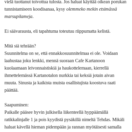
vielä tuottanut toivottua tulosta. Jos haluat käyttää oikean porukan
tunnistamiseen koodisanaa, kysy
olemmeko mekin etsimässä
marsupilameja
.
Ei säävarausta, eli tapahtuma toteutuu riippumatta kelistä.
Mitä siä tehrään?
Suunnitelma on se, että ennakkosuunnitelmaa ei ole. Voidaan
laahustaa joku lenkki, mennä suoraan Cafe Kartanoon
kuolaamaan leivonnaistiskiä ja haukottelemaan, kierrellä
ihmettelemässä Kartanotalon nurkkia tai keksiä jotain aivan
muuta. Sinusta ja kaikista muista osallistujista koostuva raati
päättää.
Saapuminen:
Paikalle pääsee hyvin julkisella liikenteellä hyppäämällä
ratikkalinjalle 1 ja pois kyydistä pysäkillä nimeltä Tehdas. Mikäli
haluat kävellä hieman pidempään ja rannan myötäisesti samalla