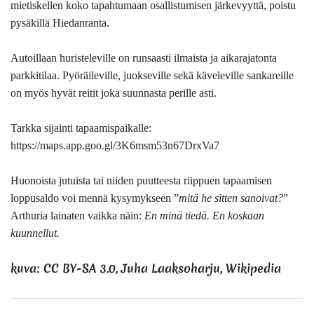
mietiskellen koko tapahtumaan osallistumisen järkevyyttä, poistu
pysäkillä Hiedanranta.
Autoillaan huristeleville on runsaasti ilmaista ja aikarajatonta
parkkitilaa. Pyöräileville, juokseville sekä käveleville sankareille
on myös hyvät reitit joka suunnasta perille asti.
Tarkka sijainti tapaamispaikalle:
https://maps.app.goo.gl/3K6msm53n67DrxVa7
Huonoista jutuista tai niiden puutteesta riippuen tapaamisen
loppusaldo voi mennä kysymykseen ”
mitä he sitten sanoivat?
”
Arthuria lainaten vaikka näin:
En minä tiedä. En koskaan
kuunnellut.
kuva:
CC BY-SA 3.0
, Juha Laaksoharju, Wikipedia