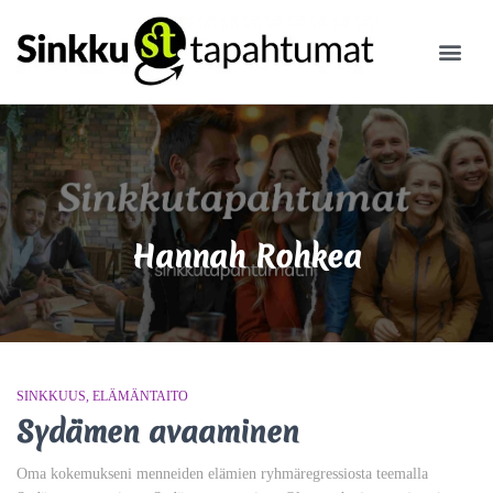
ILMOITA
Hannah Rohkea
SINKKUUS
ELÄMÄNTAITO
Sydämen avaaminen
Oma kokemukseni menneiden elämien ryhmäregressiosta teemalla