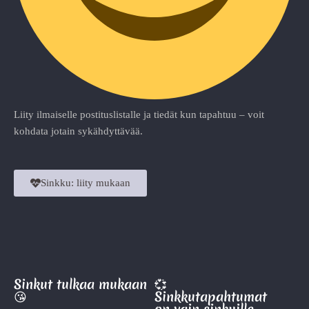
Liity ilmaiselle postituslistalle ja tiedät kun tapahtuu – voit
kohdata jotain sykähdyttävää.
Sinkku: liity mukaan
Sinkut tulkaa mukaan
💞
😘
Sinkkutapahtumat
on vain sinkuille