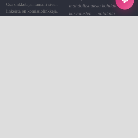
💬
Osa sinkkutapahtuma.fi sivun
mahdollisuuksia kohdata
linkeistä on komissiolinkkejä,
kasvotusten – matalalla
joiden kautta St saa pienen
kynnyksellä ja hyvällä
palkkion. Käytämme sen sivuston
fiiliksellä.
ylläpitoon.
Linkin klikkaaminen on sinulle
Tietosuoja
ilmaista.
Evästeet
Evästeasetukset
Sinkkutapahtumat on sinkkujen
Ota yhteyttä
kohtaamisalusta.
© All rights reserved
Tehty ❤ Sinkkutapahtumat by Sari