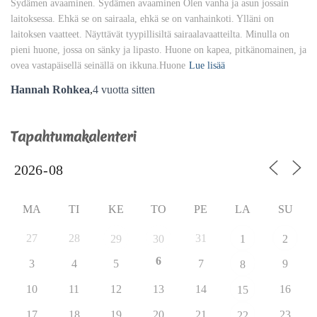
Sydämen avaaminen. Sydämen avaaminen Olen vanha ja asun jossain
laitoksessa. Ehkä se on sairaala, ehkä se on vanhainkoti. Ylläni on
laitoksen vaatteet. Näyttävät tyypillisiltä sairaalavaatteilta. Minulla on
pieni huone, jossa on sänky ja lipasto. Huone on kapea, pitkänomainen, ja
ovea vastapäisellä seinällä on ikkuna.Huone
Lue lisää
Hannah Rohkea
,
4 vuotta
sitten
Tapahtumakalenteri
MA
TI
KE
TO
PE
LA
SU
27
28
31
29
30
1
2
6
3
4
5
7
9
8
10
11
12
13
14
16
15
17
18
19
20
21
23
22