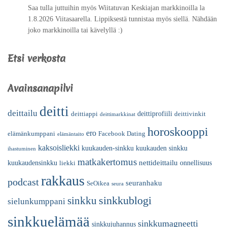
Saa tulla juttuihin myös Wiitatuvan Keskiajan markkinoilla la
1.8.2026 Viitasaarella. Lippiksestä tunnistaa myös siellä. Nähdään
joko markkinoilla tai kävelyllä :)
Etsi verkosta
Avainsanapilvi
deitti
deittailu
deittiprofiili
deittiappi
deittivinkit
deittimarkkinat
horoskooppi
ero
elämänkumppani
Facebook Dating
elämäntaito
kaksoisliekki
kuukauden-sinkku
kuukauden sinkku
ihastuminen
matkakertomus
nettideittailu
kuukaudensinkku
onnellisuus
liekki
rakkaus
podcast
seuranhaku
SeOikea
seura
sinkkublogi
sinkku
sielunkumppani
sinkkuelämää
sinkkumagneetti
sinkkujuhannus