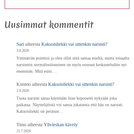
Uusimmat kommentit
Sari
aiheesta
Kaksoisliekki vai sittenkin narsisti?
3.8.2026
Ymmärrän pointtisi ja olen ollut siitä samaa mieltä, mutta toisaalta
narsismin normalisoituminen on myös noussut keskusteluihin nyt
enemmän. Mitä esim.…
Kimmo
aiheesta
Kaksoisliekki vai sittenkin narsisti?
2.8.2026
Tuota narsisti sanaa käytetään liian kepoisesti nykyään joka
paikassa. Näyttelijöistä voi sanoa jokaisesta että hän on narsisti.
Kaksoisliekki on peräisin…
Timo
aiheesta
Ylivieskan kävely
21.7.2026