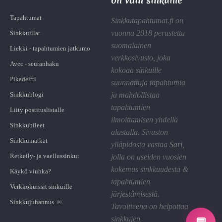
Tapahtumat
Sinkkutapahtumat.fi on
vuonna 2018 perustettu
Sinkkuillat
suomalainen
Liekki - tapahtumien jatkumo
verkkosivusto, joka
Avec - seuranhaku
kokoaa sinkuille
Pikadeitti
suunnattuja tapahtumia
Sinkkublogi
ja mahdollistaa
tapahtumien
Liity postituslistalle
ilmoittamisen yhdellä
Sinkkubileet
alustalla. Sivuston
Sinkkumatkat
ylläpidosta vastaa
Sari
,
Retkeily- ja vaellussinkut
jolla on useiden vuosien
kokemus sinkkuudesta &
Käykö viuhka?
tapahtumien
Verkkokurssit sinkuille
järjestämisestä.
Sinkkujuhannus ®
Tavoitteena on helpottaa
sinkkujen