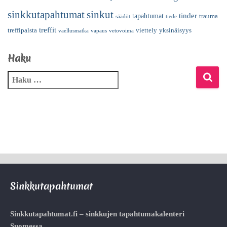
sinkkutapahtumat
sinkut
tinder
tapahtumat
trauma
säädöt
tiede
treffit
treffipalsta
viettely
yksinäisyys
vaellusmatka
vapaus
vetovoima
Haku
Sinkkutapahtumat
Sinkkutapahtumat.fi – sinkkujen tapahtumakalenteri
Suomessa.