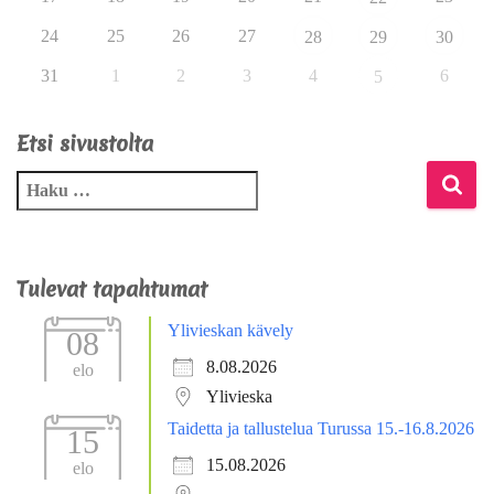
24
25
26
27
28
29
30
31
1
2
3
4
6
5
Etsi sivustolta
Tulevat tapahtumat
Ylivieskan kävely
08
8.08.2026
elo
Ylivieska
Taidetta ja tallustelua Turussa 15.-16.8.2026
15
15.08.2026
elo