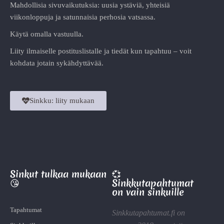
Mahdollisia sivuvaikutuksia: uusia ystäviä, yhteisiä
viikonloppuja ja satunnaisia perhosia vatsassa.
Käytä omalla vastuulla.
Liity ilmaiselle postituslistalle ja tiedät kun tapahtuu – voit
kohdata jotain sykähdyttävää.
Sinkku: liity mukaan
Sinkut tulkaa mukaan
💞
😘
Sinkkutapahtumat
on vain sinkuille
Tapahtumat
Sinkkutapahtumat.fi on