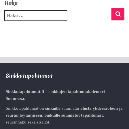
Haku
Sinkkutapahtumat
Sinkkutapahtumat.fi – sinkkujen tapahtumakalenteri
Suomessa.
Sinkkutapahtumat on
sinkuille
suunnattu
alusta
yhdessäoloon ja
seuran löytämiseen
:
Sinkuille suunnatut tapahtumat
,
seuranhaku sekä sisällöt.