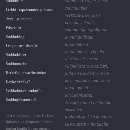
vuonna 2018 perustettu
Sinkkuillat
suomalainen
Liekki - tapahtumien jatkumo
verkkosivusto, joka
Avec - seuranhaku
kokoaa sinkuille
Pikadeitti
suunnattuja tapahtumia
Sinkkublogi
ja mahdollistaa
tapahtumien
Liity postituslistalle
ilmoittamisen yhdellä
Sinkkubileet
alustalla. Sivuston
Sinkkumatkat
ylläpidosta vastaa
Sari
,
Retkeily- ja vaellussinkut
jolla on useiden vuosien
kokemus sinkkuudesta &
Käykö viuhka?
tapahtumien
Verkkokurssit sinkuille
järjestämisestä.
Sinkkujuhannus ®
Tavoitteena on helpottaa
sinkkujen
Osa sinkkutapahtuma.fi sivun
mahdollisuuksia kohdata
linkeistä on komissiolinkkejä,
kasvotusten – matalalla
joiden kautta St saa pienen