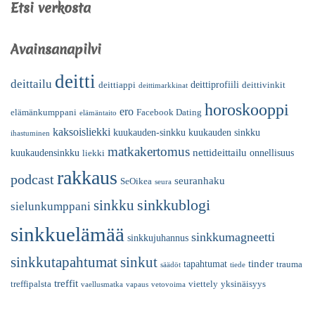
Etsi verkosta
Avainsanapilvi
deitti
deittailu
deittiprofiili
deittiappi
deittivinkit
deittimarkkinat
horoskooppi
ero
elämänkumppani
Facebook Dating
elämäntaito
kaksoisliekki
kuukauden-sinkku
kuukauden sinkku
ihastuminen
matkakertomus
nettideittailu
kuukaudensinkku
onnellisuus
liekki
rakkaus
podcast
seuranhaku
SeOikea
seura
sinkkublogi
sinkku
sielunkumppani
sinkkuelämää
sinkkumagneetti
sinkkujuhannus
sinkkutapahtumat
sinkut
tinder
tapahtumat
trauma
säädöt
tiede
treffit
treffipalsta
viettely
yksinäisyys
vaellusmatka
vapaus
vetovoima