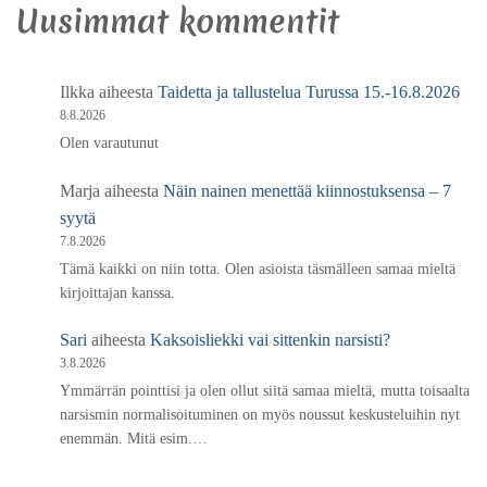
Uusimmat kommentit
Ilkka
aiheesta
Taidetta ja tallustelua Turussa 15.-16.8.2026
8.8.2026
Olen varautunut
Marja
aiheesta
Näin nainen menettää kiinnostuksensa – 7
syytä
7.8.2026
Tämä kaikki on niin totta. Olen asioista täsmälleen samaa mieltä
kirjoittajan kanssa.
Sari
aiheesta
Kaksoisliekki vai sittenkin narsisti?
3.8.2026
Ymmärrän pointtisi ja olen ollut siitä samaa mieltä, mutta toisaalta
narsismin normalisoituminen on myös noussut keskusteluihin nyt
enemmän. Mitä esim.…