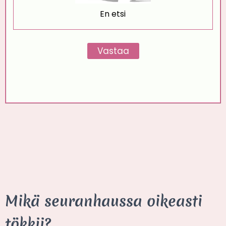
En etsi
Mikä seuranhaussa oikeasti
tökkii?