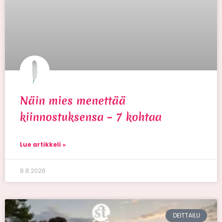
Näin mies menettää
kiinnostuksensa – 7 kohtaa
Lue artikkeli »
8.8.2026
DEITTAILU