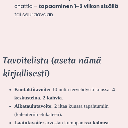
chattia –
tapaaminen 1–2 viikon sisällä
tai seuraavaan.
Tavoitelista (aseta nämä
kirjallisesti)
Kontakti­tavoite:
10 uutta tervehdystä kuussa,
4
keskustelua
,
2 kahvia
.
Aikataulu­tavoite:
2 iltaa kuussa tapahtumiin
(kalenteriin etukäteen).
Laatu­tavoite:
arvostan kumppanissa
kolmea