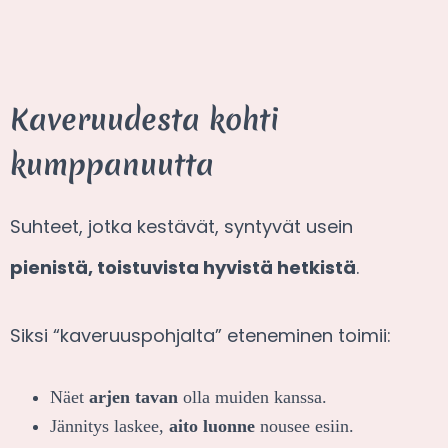
Kaveruudesta kohti
kumppanuutta
Suhteet, jotka kestävät, syntyvät usein
pienistä, toistuvista hyvistä hetkistä
.
Siksi “kaveruuspohjalta” eteneminen toimii:
Näet
arjen tavan
olla muiden kanssa.
Jännitys laskee,
aito luonne
nousee esiin.