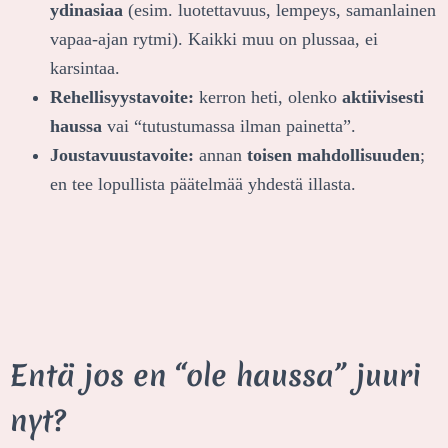
ydinasiaa
(esim. luotettavuus, lempeys, samanlainen
vapaa-ajan rytmi). Kaikki muu on plussaa, ei
karsintaa.
Rehellisyys­tavoite:
kerron heti, olenko
aktiivisesti
haussa
vai “tutustumassa ilman painetta”.
Joustavuus­tavoite:
annan
toisen mahdollisuuden
;
en tee lopullista päätelmää yhdestä illasta.
Entä jos en “ole haussa” juuri
nyt?