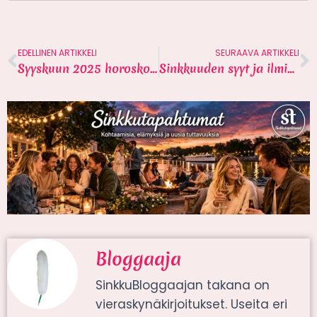
EDELLINEN ARTIKKELI
SEURAAVA ARTIKKELI
Syyskuun 2025 horoskooppi sinkuille
Sinkkuuden syyt ja ilmiöt – 30 päivän suunnitelma sinkuille
Bloggaaja
SinkkuBloggaajan takana on
vieraskynäkirjoitukset. Useita eri