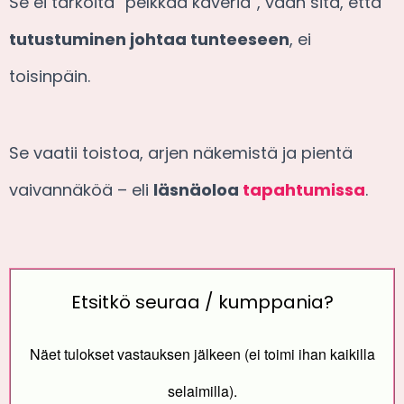
Se ei tarkoita “pelkkää kaveria”, vaan sitä, että
tutustuminen johtaa tunteeseen
, ei
toisinpäin.
Se vaatii toistoa, arjen näkemistä ja pientä
vaivannäköä – eli
läsnäoloa
tapahtumissa
.
Etsitkö seuraa / kumppania?
Näet tulokset vastauksen jälkeen (ei toimi ihan kaikilla
selaimilla).