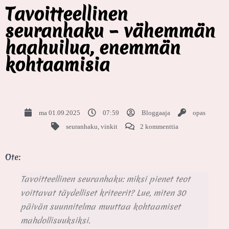
Tavoitteellinen
seuranhaku – vähemmän
haahuilua, enemmän
kohtaamisia
ma 01.09.2025
07:59
Bloggaaja
opas
seuranhaku
,
vinkit
2 kommenttia
Ote:
Tavoitteellinen seuranhaku: miksi pienet teot
voittavat täydelliset kriteerit? Lue, miten 30
päivän suunnitelma muuttaa kohtaamiset
mahdollisuuksiksi.