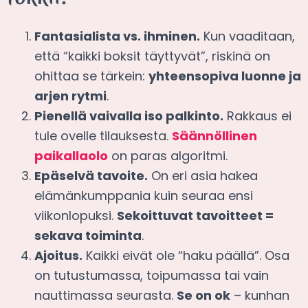
Fantasialista vs. ihminen.
Kun vaaditaan,
että “kaikki boksit täyttyvät”, riskinä on
ohittaa se tärkein:
yhteensopiva luonne ja
arjen rytmi
.
Pienellä vaivalla iso palkinto.
Rakkaus ei
tule ovelle tilauksesta.
Säännöllinen
paikallaolo
on paras algoritmi.
Epäselvä tavoite.
On eri asia hakea
elämänkumppania kuin seuraa ensi
viikonlopuksi.
Sekoittuvat tavoitteet =
sekava toiminta
.
Ajoitus.
Kaikki eivät ole “haku päällä”. Osa
on tutustumassa, toipumassa tai vain
nauttimassa seurasta.
Se on ok
– kunhan