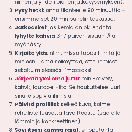
nimen ja yhden pienen jatkokysymyksen).
Pysy hetki
: anna tilanteelle 90 minuuttia –
ensimmäiset 20 min puhelin taskussa.
Jatkoaskel
: jos kemia on ok, ehdota
lyhyttä kahvia
3–7 päivän sisään. Älä
myöhästy.
Kirjoita ylös
: nimi, missä tapasit, mitä jäi
mieleen. Tämä selkeyttää, ettei ihmiset
sekoitu mielessäsi “massaksi”.
Järjestä yksi oma juttu
: mini-kävely,
kahvit, lautapeli-ilta. Se houkuttelee juuri
sinulle sopivia ihmisiä.
Päivitä profiilisi
: selkeä kuva, kolme
rehellistä lausetta tavoitteesta (saa olla
lämmin ja konkreettinen).
Sovi itsesi kanssa rajat
: ei loputonta