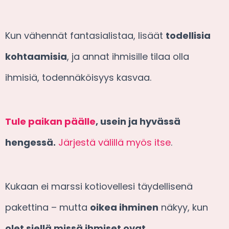
Kun vähennät fantasialistaa, lisäät
todellisia
kohtaamisia
, ja annat ihmisille tilaa olla
ihmisiä, todennäköisyys kasvaa.
Tule paikan päälle
, usein ja hyvässä
hengessä.
Järjestä välillä myös itse
.
Kukaan ei marssi kotiovellesi täydellisenä
pakettina – mutta
oikea ihminen
näkyy, kun
olet siellä missä ihmiset ovat
.