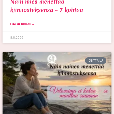
Näin mies menettää
kiinnostuksensa – 7 kohtaa
Lue artikkeli »
8.8.2026
DEITTAILU