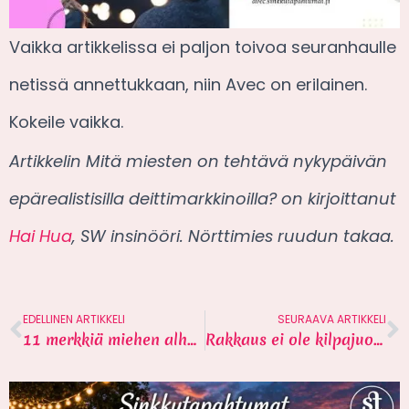
Vaikka artikkelissa ei paljon toivoa seuranhaulle
netissä annettukkaan, niin Avec on erilainen.
Kokeile vaikka.
Artikkelin
Mitä miesten on tehtävä nykypäivän
epärealistisilla deittimarkkinoilla?
on kirjoittanut
Hai Hua
, SW insinööri. Nörttimies ruudun takaa.
EDELLINEN ARTIKKELI
SEURAAVA ARTIKKELI
11 merkkiä miehen alhaisesta itsetunnosta
Rakkaus ei ole kilpajuoksua aikaa vastaan – 3 vinkkiä