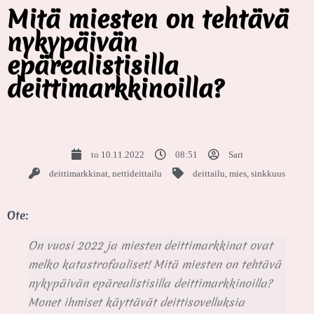
Mitä miesten on tehtävä
nykypäivän
epärealistisilla
deittimarkkinoilla?
to 10.11.2022
08:51
Sari
deittimarkkinat
,
nettideittailu
deittailu
,
mies
,
sinkkuus
Ote:
On vuosi 2022 ja miesten deittimarkkinat ovat
melko katastrofaaliset! Mitä miesten on tehtävä
nykypäivän epärealistisilla deittimarkkinoilla?
Monet ihmiset käyttävät deittisovelluksia