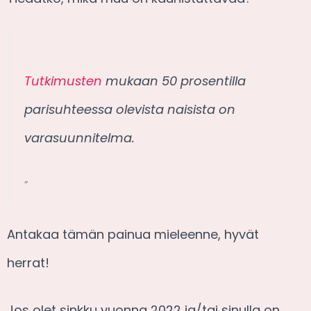
Tutkimusten
mukaan 50 prosentilla
parisuhteessa olevista naisista on
varasuunnitelma.
”
Antakaa tämän painua mieleenne, hyvät
herrat!
Jos olet sinkku vuonna 2022 ja/tai sinulla on