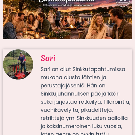
Sari
Sari on ollut Sinkkutapahtumissa
mukana alusta lähtien ja
perustajajäseniä. Hän on
Sinkkujuhannuksen pääjärkkäri
sekä järjestää retkeilyä, fillarointia,
vuohikävelyitä, pikadeittejä,
retriittejä ym. Sinkkuuden aalloilla
jo kaksinumeroinen luku vuosia,
joten genre on hyvin tuttu.