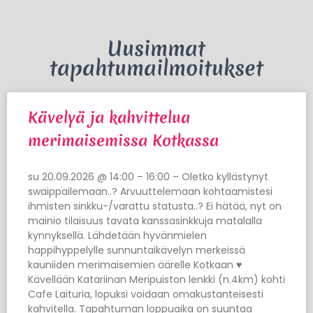
Uusimmat
tapahtumailmoitukset
Kävelyä ja kahvittelua
merimaisemissa Kotkassa
su 20.09.2026 @ 14:00 – 16:00 – Oletko kyllästynyt
swaippailemaan..? Arvuuttelemaan kohtaamistesi
ihmisten sinkku-/varattu statusta..? Ei hätää, nyt on
mainio tilaisuus tavata kanssasinkkuja matalalla
kynnyksellä. Lähdetään hyvänmielen
happihyppelylle sunnuntaikävelyn merkeissä
kauniiden merimaisemien äärelle Kotkaan ♥
Kävellään Katariinan Meripuiston lenkki (n.4km) kohti
Cafe Laituria, lopuksi voidaan omakustanteisesti
kahvitella. Tapahtuman loppuaika on suuntaa