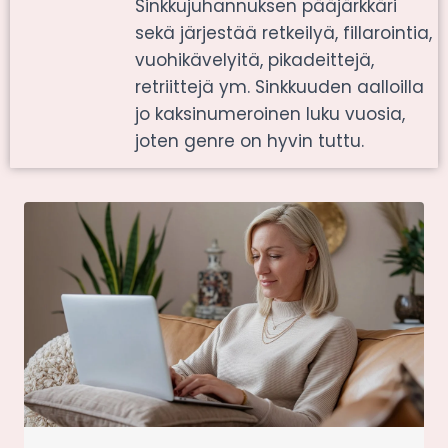
Sinkkujuhannuksen pääjärkkäri
sekä järjestää retkeilyä, fillarointia,
vuohikävelyitä, pikadeittejä,
retriittejä ym. Sinkkuuden aalloilla
jo kaksinumeroinen luku vuosia,
joten genre on hyvin tuttu.