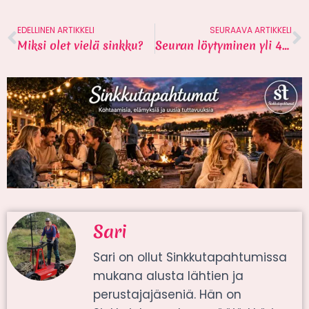
EDELLINEN ARTIKKELI
SEURAAVA ARTIKKELI
Miksi olet vielä sinkku?
Seuran löytyminen yli 45-vuotiaana
Sari
Sari on ollut Sinkkutapahtumissa
mukana alusta lähtien ja
perustajajäseniä. Hän on