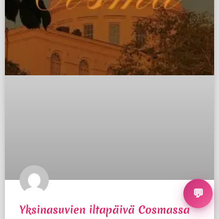
💬
Yksinasuvien iltapäivä Cosmassa