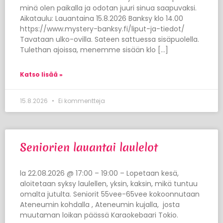
minä olen paikalla ja odotan juuri sinua saapuvaksi.
Aikataulu: Lauantaina 15.8.2026 Banksy klo 14.00
https://www.mystery-banksy.fi/liput-ja-tiedot/
Tavataan ulko-ovilla. Sateen sattuessa sisäpuolella.
Tulethan ajoissa, menemme sisään klo […]
Katso lisää »
15.8.2026
Ei kommentteja
Seniorien lauantai laulelot
la 22.08.2026 @ 17:00 – 19:00 – Lopetaan kesä,
aloitetaan syksy laulellen, yksin, kaksin, mikä tuntuu
omalta jutulta. Seniorit 55vee-65vee kokoonnutaan
Ateneumin kohdalla , Ateneumin kujalla, josta
muutaman loikan päässä Karaokebaari Tokio.