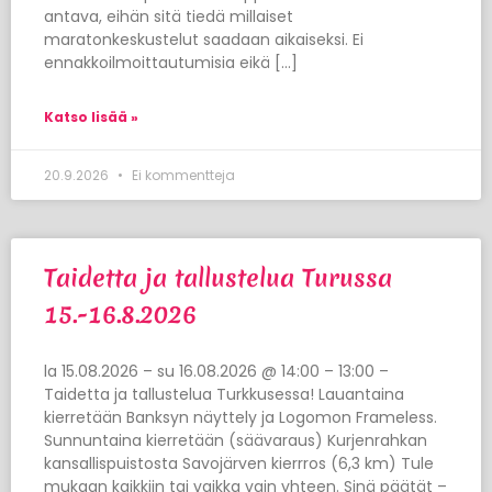
antava, eihän sitä tiedä millaiset
maratonkeskustelut saadaan aikaiseksi. Ei
ennakkoilmoittautumisia eikä […]
Katso lisää »
20.9.2026
Ei kommentteja
Taidetta ja tallustelua Turussa
15.-16.8.2026
la 15.08.2026 – su 16.08.2026 @ 14:00 – 13:00 –
Taidetta ja tallustelua Turkkusessa! Lauantaina
kierretään Banksyn näyttely ja Logomon Frameless.
Sunnuntaina kierretään (säävaraus) Kurjenrahkan
kansallispuistosta Savojärven kierrros (6,3 km) Tule
mukaan kaikkiin tai vaikka vain yhteen. Sinä päätät –