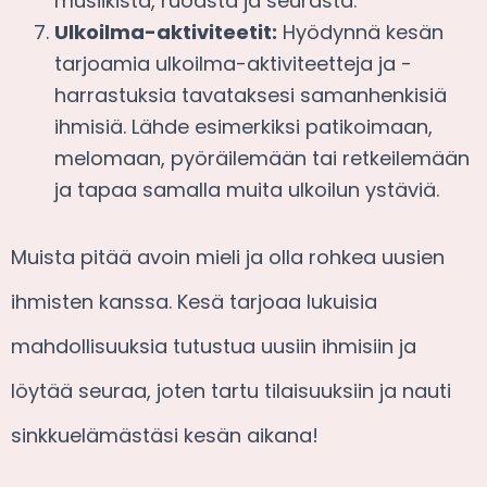
musiikista, ruoasta ja seurasta.
Ulkoilma-aktiviteetit:
Hyödynnä kesän
tarjoamia ulkoilma-aktiviteetteja ja -
harrastuksia tavataksesi samanhenkisiä
ihmisiä. Lähde esimerkiksi patikoimaan,
melomaan, pyöräilemään tai retkeilemään
ja tapaa samalla muita ulkoilun ystäviä.
Muista pitää avoin mieli ja olla rohkea uusien
ihmisten kanssa. Kesä tarjoaa lukuisia
mahdollisuuksia tutustua uusiin ihmisiin ja
löytää seuraa, joten tartu tilaisuuksiin ja nauti
sinkkuelämästäsi kesän aikana!