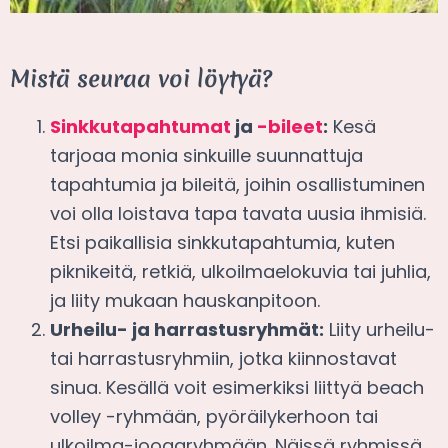
Mistä seuraa voi löytyä?
Sinkkutapahtumat
ja
-bileet
:
Kesä
tarjoaa monia sinkuille suunnattuja
tapahtumia ja bileitä, joihin osallistuminen
voi olla loistava tapa tavata uusia ihmisiä.
Etsi paikallisia sinkkutapahtumia, kuten
piknikeitä, retkiä, ulkoilmaelokuvia tai juhlia,
ja liity mukaan hauskanpitoon.
Urheilu- ja harrastusryhmät:
Liity urheilu-
tai harrastusryhmiin, jotka kiinnostavat
sinua. Kesällä voit esimerkiksi liittyä beach
volley -ryhmään, pyöräilykerhoon tai
ulkoilma-joogaryhmään. Näissä ryhmissä