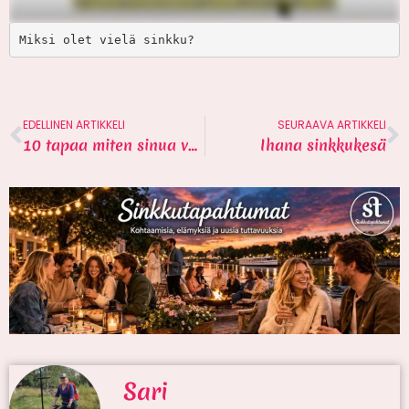
EDELLINEN ARTIKKELI
SEURAAVA ARTIKKELI
10 tapaa miten sinua voidaan sumuttaa
Ihana sinkkukesä
Sari