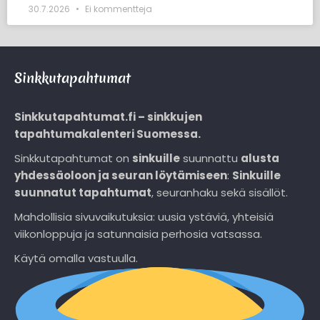
30.7.2026
Ei kommentteja
Sinkkutapahtumat
Sinkkutapahtumat.fi – sinkkujen
tapahtumakalenteri Suomessa.
Sinkkutapahtumat on
sinkuille
suunnattu
alusta
yhdessäoloon ja seuran löytämiseen
:
Sinkuille
suunnatut tapahtumat
, seuranhaku sekä sisällöt.
Mahdollisia sivuvaikutuksia: uusia ystäviä, yhteisiä
viikonloppuja ja satunnaisia perhosia vatsassa.
Käytä omalla vastuulla.