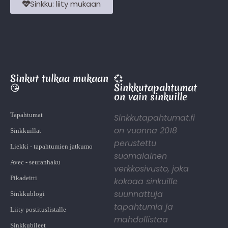
Sinkku: liity mukaan
Sinkut tulkaa mukaan
💞
😘
Sinkkutapahtumat
on vain sinkuille
Tapahtumat
Sinkkutapahtumat.fi
on vuonna 2018
Sinkkuillat
perustettu
Liekki - tapahtumien jatkumo
suomalainen
Avec - seuranhaku
verkkosivusto, joka
Pikadeitti
kokoaa sinkuille
suunnattuja
Sinkkublogi
tapahtumia ja
Liity postituslistalle
mahdollistaa
Sinkkubileet