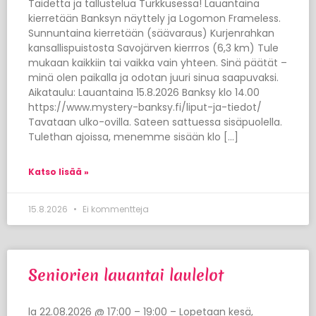
Taidetta ja tallustelua Turkkusessa! Lauantaina
kierretään Banksyn näyttely ja Logomon Frameless.
Sunnuntaina kierretään (säävaraus) Kurjenrahkan
kansallispuistosta Savojärven kierrros (6,3 km) Tule
mukaan kaikkiin tai vaikka vain yhteen. Sinä päätät –
minä olen paikalla ja odotan juuri sinua saapuvaksi.
Aikataulu: Lauantaina 15.8.2026 Banksy klo 14.00
https://www.mystery-banksy.fi/liput-ja-tiedot/
Tavataan ulko-ovilla. Sateen sattuessa sisäpuolella.
Tulethan ajoissa, menemme sisään klo […]
Katso lisää »
15.8.2026
Ei kommentteja
Seniorien lauantai laulelot
la 22.08.2026 @ 17:00 – 19:00 – Lopetaan kesä,