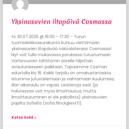
Yksinasuvien iltapäivä Cosmassa
to 30.07.2026 @ 16:00 – 17:30 – Turun
tuomiokirkkoseurakunta kutsuu viettämään
yksinasuvien iltapäivää näköalaterassi Cosmassa!
Nyt voit tulla mukavassa porukassa tutustumaan
Vartiovuoren tähtitornin äärelle hiljattain
avautuneeseen paikkaan. Tapaamme Cosman
edustalla klo 16. Kaikki tarjoilu on omakustanteista.
Istumme jutustelemaan ja vaihtamaan kuulumisia,
illan aikataulu on vapaa. Lisätietoja saat (ja
halutessasi voit myös ilmoittautua, mutta
ilmoittautuminen ei ole pakollista) yksinasuvien
papilta Sofialta (sofia.flinck@evl.fi).
Katso lisää »