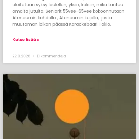
aloitetaan syksy laulellen, yksin, kaksin, mikä tuntuu
omalta jutulta. Seniorit 55vee-65vee kokoonnutaan
Ateneumin kohdalla , Ateneumin kujalla, josta
muutaman loikan päässä Karaokebaari Tokio.
Katso lisää »
22.8.2026
Ei kommentteja