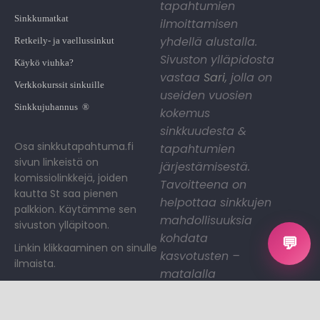
tapahtumien
Sinkkumatkat
ilmoittamisen
yhdellä alustalla.
Retkeily- ja vaellussinkut
Sivuston ylläpidosta
Käykö viuhka?
vastaa
Sari
,
jolla on
Verkkokurssit sinkuille
useiden vuosien
Sinkkujuhannus ®
kokemus
sinkkuudesta &
Osa sinkkutapahtuma.fi
tapahtumien
sivun linkeistä on
järjestämisestä.
komissiolinkkejä, joiden
Tavoitteena on
kautta St saa pienen
helpottaa sinkkujen
palkkion. Käytämme sen
mahdollisuuksia
sivuston ylläpitoon.
kohdata
💬
Linkin klikkaaminen on sinulle
kasvotusten –
ilmaista.
matalalla
kynnyksellä ja
hyvällä fiiliksellä.
Sinkkutapahtumat on