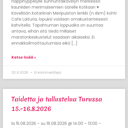
happihyppelylle sunnuntaikävelyn merkeissä
kauniiden merimaisemien äärelle Kotkaan ♥
Kävellään Katariinan Meripuiston lenkki (n.4km) kohti
Cafe Laituria, lopuksi voidaan omakustanteisesti
kahvitella. Tapahtuman loppuaika on suuntaa
antava, eihän sitä tiedä millaiset
maratonkeskustelut saadaan aikaiseksi. Ei
ennakkoilmoittautumisia eikä […]
Katso lisää »
20.9.2026
Ei kommentteja
Taidetta ja tallustelua Turussa
15.-16.8.2026
la 15.08.2026 – su 16.08.2026 @ 14:00 – 13:00 –