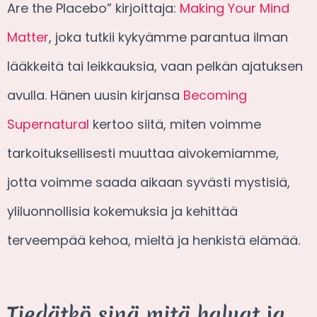
Are the Placebo” kirjoittaja:
Making Your Mind
Matter
, joka tutkii kykyämme parantua ilman
lääkkeitä tai leikkauksia, vaan pelkän ajatuksen
avulla. Hänen uusin kirjansa
Becoming
Supernatural
kertoo siitä, miten voimme
tarkoituksellisesti muuttaa aivokemiamme,
jotta voimme saada aikaan syvästi mystisiä,
yliluonnollisia kokemuksia ja kehittää
terveempää kehoa, mieltä ja henkistä elämää.
Tiedätkö sinä mitä haluat ja