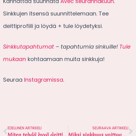
Kannattaa suunnata
Avec seuranhakuun
.
Sinkkujen itsensä suunnittelemaan. Tee
deittiprofiili ja löydä + tule löydetyksi.
Sinkkutapahtumat
– tapahtumia sinkuille!
Tule
mukaan
kohtaamaan muita sinkkuja!
Seuraa
Instagramissa
.
EDELLINEN ARTIKKELI
SEURAAVA ARTIKKELI
Miten tehdä hyvä deittiprofiili? 6 vinkkiä
Miksi sinkkuus voittaa parisuhteen? 11 syytä