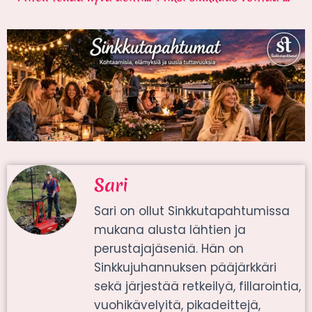
Sari
Sari on ollut Sinkkutapahtumissa
mukana alusta lähtien ja
perustajajäseniä. Hän on
Sinkkujuhannuksen pääjärkkäri
sekä järjestää retkeilyä, fillarointia,
vuohikävelyitä, pikadeittejä,