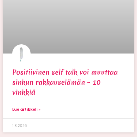
Positiivinen self talk voi muuttaa
sinkun rakkauselämän – 10
vinkkiä
Lue artikkeli »
1.8.2026