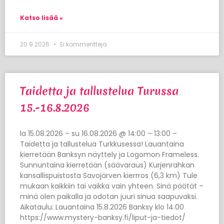
Katso lisää »
20.9.2026
Ei kommentteja
Taidetta ja tallustelua Turussa
15.-16.8.2026
la 15.08.2026 – su 16.08.2026 @ 14:00 – 13:00 –
Taidetta ja tallustelua Turkkusessa! Lauantaina
kierretään Banksyn näyttely ja Logomon Frameless.
Sunnuntaina kierretään (säävaraus) Kurjenrahkan
kansallispuistosta Savojärven kierrros (6,3 km) Tule
mukaan kaikkiin tai vaikka vain yhteen. Sinä päätät –
minä olen paikalla ja odotan juuri sinua saapuvaksi.
Aikataulu: Lauantaina 15.8.2026 Banksy klo 14.00
https://www.mystery-banksy.fi/liput-ja-tiedot/