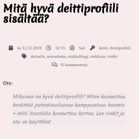
Mitä hyvä deittiprofiili
sisältää?
ke 12.12.2018
10:55
Sari
deitti
,
deittiprofiili
deittailu
,
seuranhaku
,
sinkkublogi
,
sinkkuus
,
vinkit
Ei kommentteja
Ote:
Millainen on hyvä deittiprofiili? Miten kannattaa
herättää potentiaalisessa kumppanissa huomio
+ mitä itsestään kannattaa kertoa. Lue vinkit ja
ota ne käyttöön!