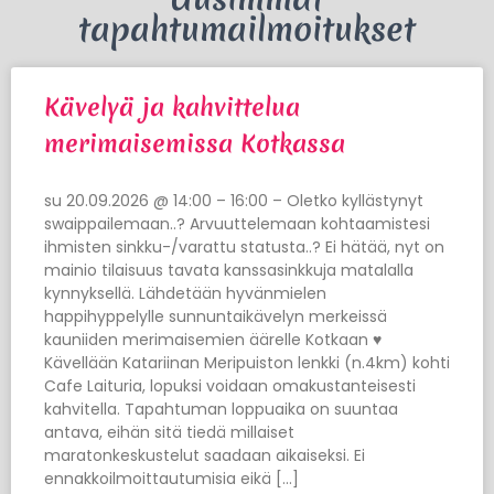
tapahtumailmoitukset
Kävelyä ja kahvittelua
merimaisemissa Kotkassa
su 20.09.2026 @ 14:00 – 16:00 – Oletko kyllästynyt
swaippailemaan..? Arvuuttelemaan kohtaamistesi
ihmisten sinkku-/varattu statusta..? Ei hätää, nyt on
mainio tilaisuus tavata kanssasinkkuja matalalla
kynnyksellä. Lähdetään hyvänmielen
happihyppelylle sunnuntaikävelyn merkeissä
kauniiden merimaisemien äärelle Kotkaan ♥
Kävellään Katariinan Meripuiston lenkki (n.4km) kohti
Cafe Laituria, lopuksi voidaan omakustanteisesti
kahvitella. Tapahtuman loppuaika on suuntaa
antava, eihän sitä tiedä millaiset
maratonkeskustelut saadaan aikaiseksi. Ei
ennakkoilmoittautumisia eikä […]