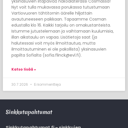
yksinasuvien iltapäivää näköalaterassi Cosmassa!
Nyt voit tulla mukavassa porukassa tutustumaan
Vartiovuoren tähtitornin äärelle hiljattain
avautuneeseen paikkaan. Tapaamme Cosman
edustalla klo 16. Kaikki tarjoilu on omakustanteista.
Istumme jutustelemaan ja vaihtamaan kuulumisia,
illan aikataulu on vapaa. Lisätietoja saat (ja
halutessasi voit myös ilmoittautua, mutta
ilmoittautuminen ei ole pakollista) yksinasuvien
papilta Sofialta (sofia.flinck@evl.fi).
Katso lisää »
30.7.2026
Ei kommentteja
Sinkkutapahtumat
Sinkkutapahtumat.fi – sinkkujen