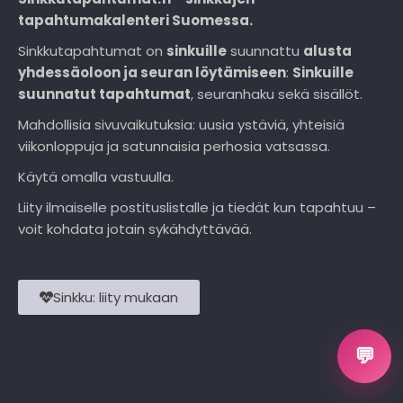
tapahtumakalenteri Suomessa.
Sinkkutapahtumat on
sinkuille
suunnattu
alusta
yhdessäoloon ja seuran löytämiseen
:
Sinkuille
suunnatut tapahtumat
, seuranhaku sekä sisällöt.
Mahdollisia sivuvaikutuksia: uusia ystäviä, yhteisiä
viikonloppuja ja satunnaisia perhosia vatsassa.
Käytä omalla vastuulla.
Liity ilmaiselle postituslistalle ja tiedät kun tapahtuu –
voit kohdata jotain sykähdyttävää.
Sinkku: liity mukaan
💬