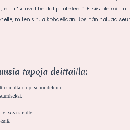
, että ”saavat heidät puolelleen”. Ei siis ole mitä
elle, miten sinua kohdellaan. Jos hän haluaa seur
usia tapoja deittailla:
ttä sinulla on jo suunnitelmia.
stamiseksi.
.
 ei sovi sinulle.
eksiä.