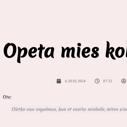
Opeta mies ko
ti 20.02.2024
07:52
Ote:
Oletko osa ongelmaa, kun et osoita miehelle, miten s