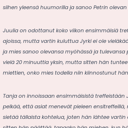
siihen yleensä huumorilla ja sanoo Petrin olevan 
Juulia on odottanut koko viikon ensimmäisiä tref
ajoissa, mutta vartin kuluttua Jyrki ei ole vieläkä
ja mies sanoo olevansa myöhässä ja tulevansa pa
vielä 20 minuuttia yksin, mutta sitten hän tuntee
miettien, onko mies todella niin kiinnostunut hänes
Tanja on innoissaan ensimmäisistä treffeistään 
pelkää, että asiat menevät pieleen ensitreffeill
sietää tällaista kohtelua, joten hän lähtee vartin
sitten hän päättää, tapaako hän miehen, kun hän