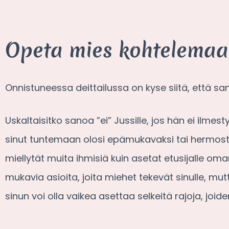
Opeta mies kohtelemaa
Onnistuneessa deittailussa on kyse siitä, että sanot 
Uskaltaisitko sanoa ”ei” Jussille, jos hän ei ilm
sinut tuntemaan olosi epämukavaksi tai hermostun
miellytät muita ihmisiä kuin asetat etusijalle oman
mukavia asioita, joita miehet tekevät sinulle, m
sinun voi olla vaikea asettaa selkeitä rajoja, joide