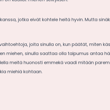
anssa, jotka eivät kohtele heitä hyvin. Mutta sinäk
a vaihtoehtoja, joita sinulla on, kun päätät, miten k
n miehen, sinulla saattaa olla taipumus antaa hä
hdella meitä huonosti emmekä vaadi mitään par
kia miehiä kohtaan.