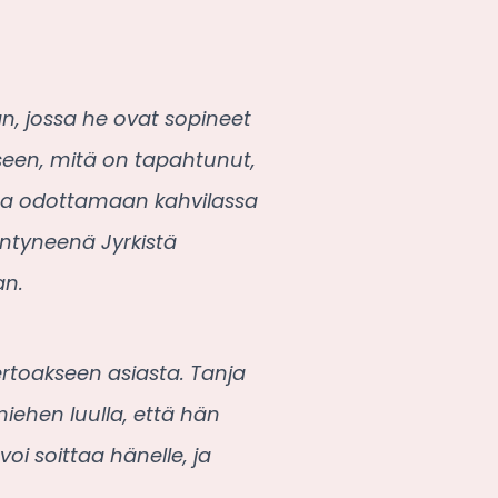
n, jossa he ovat sopineet
äkseen, mitä on tapahtunut,
tua odottamaan kahvilassa
yntyneenä Jyrkistä
an.
rtoakseen asiasta. Tanja
miehen luulla, että hän
voi soittaa hänelle, ja