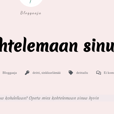
Bloggaaja
htelemaan sinu
Bloggaaja
deitti
,
sinkkuelämää
deittailu
Ei kom
inua kohdellaan? Opeta mies kohtelemaan sinua hyvin