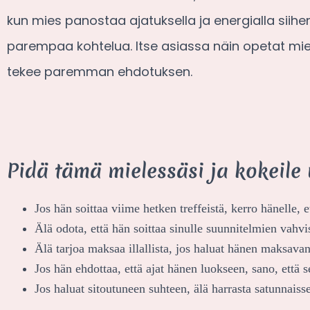
kun mies panostaa ajatuksella ja energialla siihen
parempaa kohtelua. Itse asiassa näin opetat mieh
tekee paremman ehdotuksen.
Pidä tämä mielessäsi ja kokeile u
Jos hän soittaa viime hetken treffeistä, kerro hänelle, e
Älä odota, että hän soittaa sinulle suunnitelmien vahvi
Älä tarjoa maksaa illallista, jos haluat hänen maksavan
Jos hän ehdottaa, että ajat hänen luokseen, sano, että se
Jos haluat sitoutuneen suhteen, älä harrasta satunnaiss