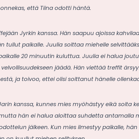
onnekas, että Tiina odotti häntä.
fejään Jyrkin kanssa. Hän saapuu ajoissa kahvilaa
än tullut paikalle. Juulia soittaa miehelle selvittä
ikalle 20 minuutin kuluttua. Juulia ei halua jou
 velvollisuudekseen jäädä. Hän viettää treffit ärsy
tä, ja toivoo, ettei olisi soittanut hänelle ollenka
Jarin kanssa, kunnes mies myöhästyy eikä soita ke
ä, mutta hän ei halua aloittaa suhdetta antamalla 
 odottelun jälkeen. Kun mies ilmestyy paikalle, hän 
 on kuullut miehen selityksen.