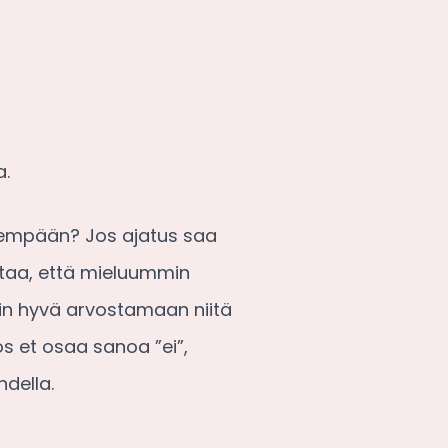
a.
pidempään? Jos ajatus saa
ittaa, että mieluummin
ttäin hyvä arvostamaan niitä
os et osaa sanoa ”ei”,
hdella.