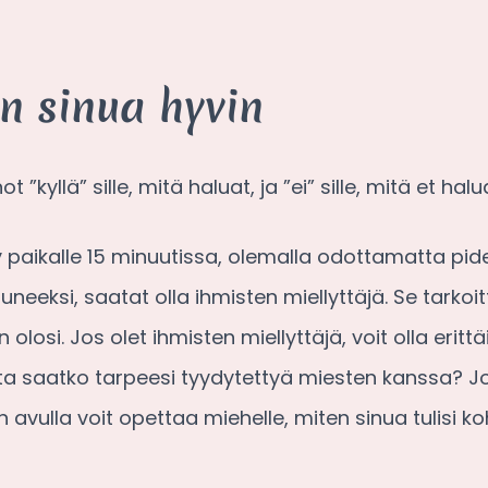
n sinua hyvin
”kyllä” sille, mitä haluat, ja ”ei” sille, mitä et halu
esty paikalle 15 minuutissa, olemalla odottamatta 
eeksi, saatat olla ihmisten miellyttäjä. Se tarko
 olosi. Jos olet ihmisten miellyttäjä, voit olla eri
utta saatko tarpeesi tyydytettyä miesten kanssa? J
n avulla voit opettaa miehelle, miten sinua tulisi ko