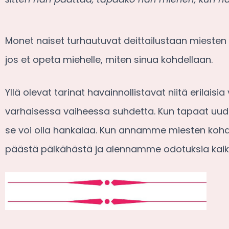
Monet naiset turhautuvat deittailustaan miesten k
jos et opeta miehelle, miten sinua kohdellaan.
Yllä olevat tarinat havainnollistavat niitä erilaisi
varhaisessa vaiheessa suhdetta. Kun tapaat uude
se voi olla hankalaa. Kun annamme miesten ko
päästä pälkähästä ja alennamme odotuksia kaik