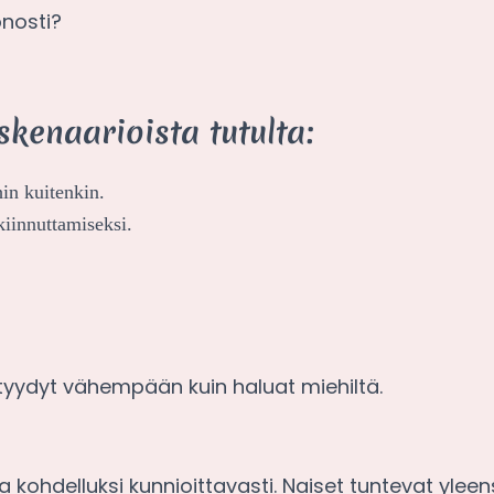
onosti?
skenaarioista tutulta:
hin kuitenkin.
kiinnuttamiseksi.
.
 tyydyt vähempään kuin haluat miehiltä.
lla kohdelluksi kunnioittavasti. Naiset tuntevat yle