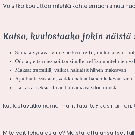
Voisitko kouluttaa miehiä kohtelemaan sinua hu
Katso, kuulostaako jokin näistä 
Sinua ärsyttävät viime hetken treffit, mutta suostut nii
Odotat, että mies soittaa sinulle treffisuunnitelmien va
Maksat treffeillä, vaikka haluaisit hänen maksavan.
Ajat häntä vastaan, vaikka haluat hänen hakevan sinut
Harrastat seksiä ilman haluamaasi sitoutumista.
Kuulostavatko nämä mallit tutuilta? Jos näin on,
Mitä voit tehdä asialle? Muista, että ansaitset tu