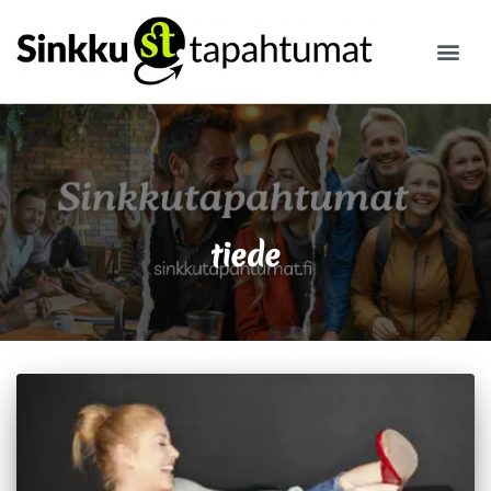
ILMOITA
tiede