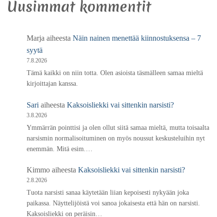
Uusimmat kommentit
Marja
aiheesta
Näin nainen menettää kiinnostuksensa – 7
syytä
7.8.2026
Tämä kaikki on niin totta. Olen asioista täsmälleen samaa mieltä
kirjoittajan kanssa.
Sari
aiheesta
Kaksoisliekki vai sittenkin narsisti?
3.8.2026
Ymmärrän pointtisi ja olen ollut siitä samaa mieltä, mutta toisaalta
narsismin normalisoituminen on myös noussut keskusteluihin nyt
enemmän. Mitä esim.…
Kimmo
aiheesta
Kaksoisliekki vai sittenkin narsisti?
2.8.2026
Tuota narsisti sanaa käytetään liian kepoisesti nykyään joka
paikassa. Näyttelijöistä voi sanoa jokaisesta että hän on narsisti.
Kaksoisliekki on peräisin…