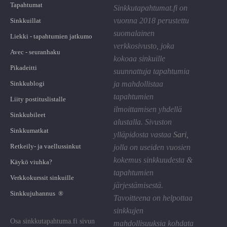
Tapahtumat
Sinkkutapahtumat.fi on
vuonna 2018 perustettu
Sinkkuillat
suomalainen
Liekki - tapahtumien jatkumo
verkkosivusto, joka
Avec - seuranhaku
kokoaa sinkuille
Pikadeitti
suunnattuja tapahtumia
Sinkkublogi
ja mahdollistaa
tapahtumien
Liity postituslistalle
ilmoittamisen yhdellä
Sinkkubileet
alustalla. Sivuston
Sinkkumatkat
ylläpidosta vastaa
Sari
,
Retkeily- ja vaellussinkut
jolla on useiden vuosien
kokemus sinkkuudesta &
Käykö viuhka?
tapahtumien
Verkkokurssit sinkuille
järjestämisestä.
Sinkkujuhannus ®
Tavoitteena on helpottaa
sinkkujen
Osa sinkkutapahtuma.fi sivun
mahdollisuuksia kohdata