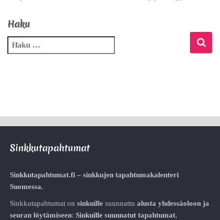
Haku
Sinkkutapahtumat
Sinkkutapahtumat.fi – sinkkujen tapahtumakalenteri
Suomessa.
Sinkkutapahtumat on
sinkuille
suunnattu
alusta
yhdessäoloon ja
seuran löytämiseen
:
Sinkuille suunnatut tapahtumat
,