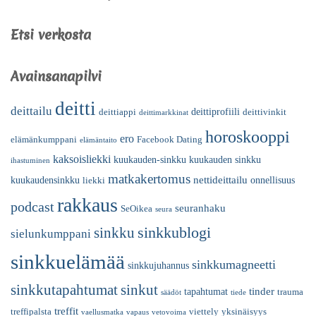
Etsi verkosta
Avainsanapilvi
deitti
deittailu
deittiprofiili
deittiappi
deittivinkit
deittimarkkinat
horoskooppi
ero
elämänkumppani
Facebook Dating
elämäntaito
kaksoisliekki
kuukauden-sinkku
kuukauden sinkku
ihastuminen
matkakertomus
nettideittailu
kuukaudensinkku
onnellisuus
liekki
rakkaus
podcast
seuranhaku
SeOikea
seura
sinkkublogi
sinkku
sielunkumppani
sinkkuelämää
sinkkumagneetti
sinkkujuhannus
sinkkutapahtumat
sinkut
tinder
tapahtumat
trauma
säädöt
tiede
treffit
treffipalsta
viettely
yksinäisyys
vaellusmatka
vapaus
vetovoima