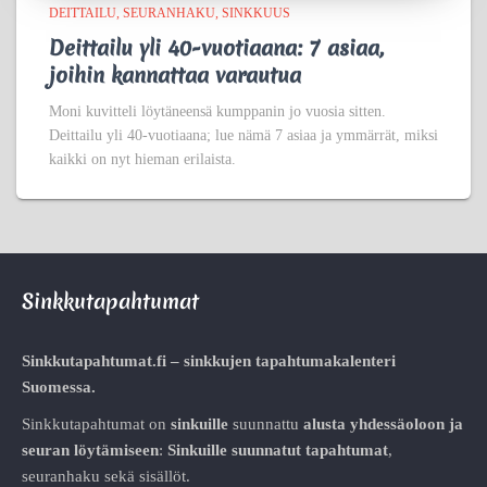
DEITTAILU
SEURANHAKU
SINKKUUS
Deittailu yli 40-vuotiaana: 7 asiaa,
joihin kannattaa varautua
Moni kuvitteli löytäneensä kumppanin jo vuosia sitten.
Deittailu yli 40-vuotiaana; lue nämä 7 asiaa ja ymmärrät, miksi
kaikki on nyt hieman erilaista.
Sinkkutapahtumat
Sinkkutapahtumat.fi – sinkkujen tapahtumakalenteri
Suomessa.
Sinkkutapahtumat on
sinkuille
suunnattu
alusta
yhdessäoloon ja
seuran löytämiseen
:
Sinkuille suunnatut tapahtumat
,
seuranhaku sekä sisällöt.