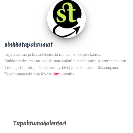
sinkkutapahtumat
Löydä seuraa ja kivaa tekemistä muiden sinkkujen kanssa.
Sinkkutapahtumat tarjoaa alustan sinkuille tapahtumiin ja seuranhakuaan.
Tule tapahtumiin ja lähde uusia ystäviä ja kokemuksia rikkaampana.
Tapahtuman tekijöitä löydät
tiimi
-sivulta.
Tapahtumakalenteri