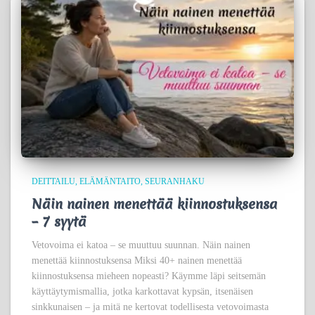
DEITTAILU
ELÄMÄNTAITO
SEURANHAKU
Näin nainen menettää kiinnostuksensa
– 7 syytä
Vetovoima ei katoa – se muuttuu suunnan. Näin nainen
menettää kiinnostuksensa Miksi 40+ nainen menettää
kiinnostuksensa mieheen nopeasti? Käymme läpi seitsemän
käyttäytymismallia, jotka karkottavat kypsän, itsenäisen
sinkkunaisen – ja mitä ne kertovat todellisesta vetovoimasta