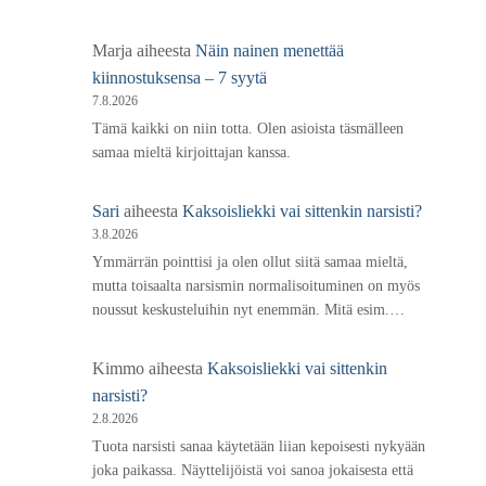
Marja
aiheesta
Näin nainen menettää
kiinnostuksensa – 7 syytä
7.8.2026
Tämä kaikki on niin totta. Olen asioista täsmälleen
samaa mieltä kirjoittajan kanssa.
Sari
aiheesta
Kaksoisliekki vai sittenkin narsisti?
3.8.2026
Ymmärrän pointtisi ja olen ollut siitä samaa mieltä,
mutta toisaalta narsismin normalisoituminen on myös
noussut keskusteluihin nyt enemmän. Mitä esim.…
Kimmo
aiheesta
Kaksoisliekki vai sittenkin
narsisti?
2.8.2026
Tuota narsisti sanaa käytetään liian kepoisesti nykyään
joka paikassa. Näyttelijöistä voi sanoa jokaisesta että