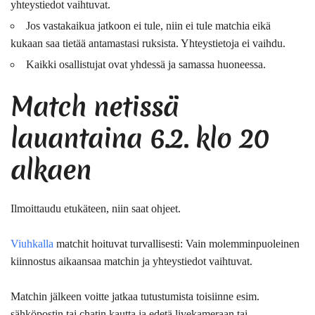
yhteystiedot vaihtuvat.
Jos vastakaikua jatkoon ei tule, niin ei tule matchia eikä
kukaan saa tietää antamastasi ruksista. Yhteystietoja ei vaihdu.
Kaikki osallistujat ovat yhdessä ja samassa huoneessa.
Match netissä
lauantaina 6.2. klo 20
alkaen
Ilmoittaudu etukäteen
, niin saat ohjeet.
Viuhkalla
matchit hoituvat turvallisesti: Vain molemminpuoleinen
kiinnostus aikaansaa matchin ja yhteystiedot vaihtuvat.
Matchin jälkeen voitte jatkaa tutustumista toisiinne esim.
sähköpostin tai chatin kautta ja edetä livekameraan tai