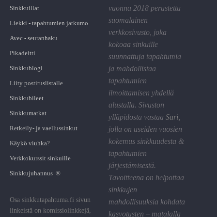
vuonna 2018 perustettu
Sinkkuillat
suomalainen
Liekki - tapahtumien jatkumo
verkkosivusto, joka
Avec - seuranhaku
kokoaa sinkuille
Pikadeitti
suunnattuja tapahtumia
Sinkkublogi
ja mahdollistaa
tapahtumien
Liity postituslistalle
ilmoittamisen yhdellä
Sinkkubileet
alustalla. Sivuston
Sinkkumatkat
ylläpidosta vastaa
Sari
,
Retkeily- ja vaellussinkut
jolla on useiden vuosien
kokemus sinkkuudesta &
Käykö viuhka?
tapahtumien
Verkkokurssit sinkuille
järjestämisestä.
Sinkkujuhannus ®
Tavoitteena on helpottaa
sinkkujen
Osa sinkkutapahtuma.fi sivun
mahdollisuuksia kohdata
linkeistä on komissiolinkkejä,
kasvotusten – matalalla