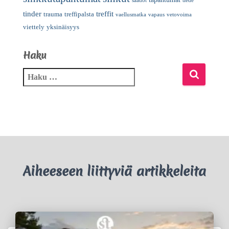
säädöt
tiede
tinder
treffit
trauma
treffipalsta
vaellusmatka
vapaus
vetovoima
viettely
yksinäisyys
Haku
Aiheeseen liittyviä artikkeleita