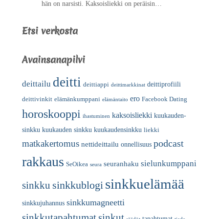
hän on narsisti. Kaksoisliekki on peräisin…
Etsi verkosta
Avainsanapilvi
deitti
deittailu
deittiprofiili
deittiappi
deittimarkkinat
ero
deittivinkit
elämänkumppani
Facebook Dating
elämäntaito
horoskooppi
kaksoisliekki
kuukauden-
ihastuminen
sinkku
kuukauden sinkku
kuukaudensinkku
liekki
podcast
matkakertomus
nettideittailu
onnellisuus
rakkaus
sielunkumppani
seuranhaku
SeOikea
seura
sinkkuelämää
sinkkublogi
sinkku
sinkkumagneetti
sinkkujuhannus
sinkkutapahtumat
sinkut
tapahtumat