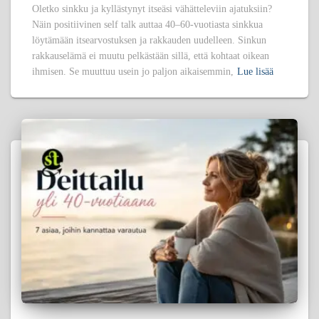
Oletko sinkku ja kyllästynyt itseäsi vähätteleviin ajatuksiin?
Näin positiivinen self talk auttaa 40–60-vuotiasta sinkkua
löytämään itsearvostuksen ja rakkauden uudelleen. Sinkun
rakkauselämä ei muutu pelkästään sillä, että kohtaat oikean
ihmisen. Se muuttuu usein jo paljon aikaisemmin,
Lue lisää