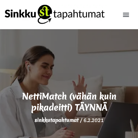
ILMOITA
NettiMatch (vähän kuin
pikadeitti) TÄYNNÄ
sinkkutapahtumat
/
6.2.2021