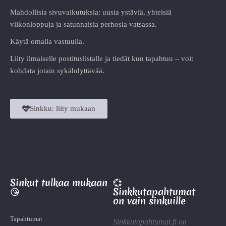
Mahdollisia sivuvaikutuksia: uusia ystäviä, yhteisiä
viikonloppuja ja satunnaisia perhosia vatsassa.
Käytä omalla vastuulla.
Liity ilmaiselle postituslistalle ja tiedät kun tapahtuu – voit
kohdata jotain sykähdyttävää.
Sinkku: liity mukaan
Sinkut tulkaa mukaan
💞
😘
Sinkkutapahtumat
on vain sinkuille
Tapahtumat
Sinkkutapahtumat.fi on