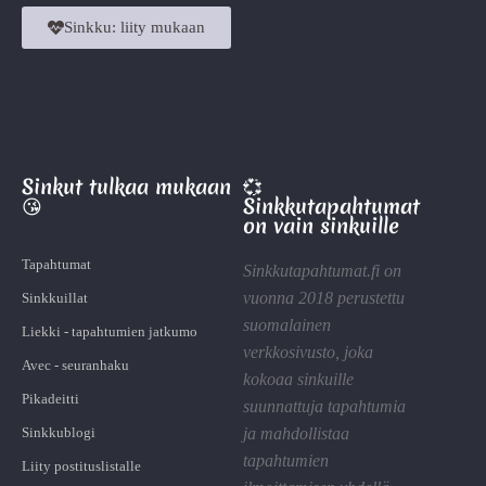
Sinkku: liity mukaan
Sinkut tulkaa mukaan
💞
😘
Sinkkutapahtumat
on vain sinkuille
Tapahtumat
Sinkkutapahtumat.fi on
vuonna 2018 perustettu
Sinkkuillat
suomalainen
Liekki - tapahtumien jatkumo
verkkosivusto, joka
Avec - seuranhaku
kokoaa sinkuille
Pikadeitti
suunnattuja tapahtumia
Sinkkublogi
ja mahdollistaa
tapahtumien
Liity postituslistalle