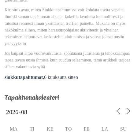
ghostaamista.
Kirjoitus avaa, miten Sinkkutapahtumissa voit kohdata useita vapaita
ihmisiä saman tapahtuman aikana, kokeilla kemioita luonnollisesti ja
tutustua rennosti ilman yksittäisten treffien painetta. Mukana on myös
näkökulma siihen, miten harrastuspohjaiset aktiviteetit ja yhteinen
tekeminen helpottavat keskustelun aloittamista ja voivat johtaa uusiin
ystävyyksiin.
Jos kaipaat aitoa vuorovaikutusta, spontaania jutustelua ja tehokkaampaa
tapaa tavata uusia ihmisiä kuin ruudun selaaminen, tämä artikkeli tarjoaa
siihen vakuuttavia syitä.
sinkkutapahtumat
,
6 kuukautta
sitten
Tapahtumakalenteri
MA
TI
KE
TO
PE
LA
SU