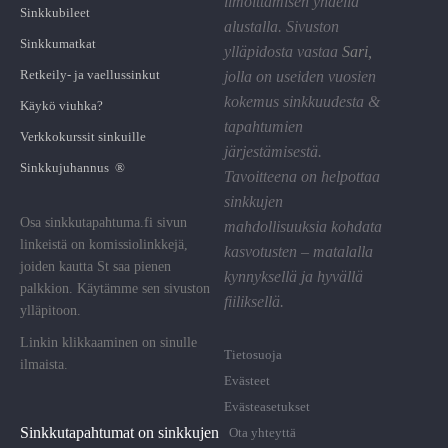
ilmoittamisen yhdellä
Sinkkubileet
alustalla. Sivuston
Sinkkumatkat
ylläpidosta vastaa
Sari
,
Retkeily- ja vaellussinkut
jolla on useiden vuosien
kokemus sinkkuudesta &
Käykö viuhka?
tapahtumien
Verkkokurssit sinkuille
järjestämisestä.
Sinkkujuhannus ®
Tavoitteena on helpottaa
sinkkujen
Osa sinkkutapahtuma.fi sivun
mahdollisuuksia kohdata
linkeistä on komissiolinkkejä,
kasvotusten – matalalla
joiden kautta St saa pienen
kynnyksellä ja hyvällä
palkkion. Käytämme sen sivuston
fiiliksellä.
ylläpitoon.
Linkin klikkaaminen on sinulle
Tietosuoja
ilmaista.
Evästeet
Evästeasetukset
Sinkkutapahtumat on sinkkujen
Ota yhteyttä