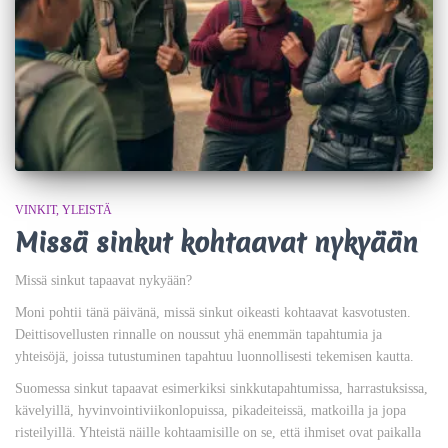
VINKIT
YLEISTÄ
Missä sinkut kohtaavat nykyään
Missä sinkut tapaavat nykyään?
Moni pohtii tänä päivänä, missä sinkut oikeasti kohtaavat kasvotusten.
Deittisovellusten rinnalle on noussut yhä enemmän tapahtumia ja
yhteisöjä, joissa tutustuminen tapahtuu luonnollisesti tekemisen kautta.
Suomessa sinkut tapaavat esimerkiksi sinkkutapahtumissa, harrastuksissa,
kävelyillä, hyvinvointiviikonlopuissa, pikadeiteissä, matkoilla ja jopa
risteilyillä. Yhteistä näille kohtaamisille on se, että ihmiset ovat paikalla