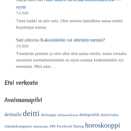
syytä
7.8.2026
Tämä kaikki on niin totta. Olen asioista täsmälleen samaa mieltä
kirjoittajan kanssa.
Sari
aiheesta
Kaksoisliekki vai sittenkin narsisti?
3.8.2026
Ymmärrän pointtisi ja olen ollut siitä samaa mieltä, mutta toisaalta
narsismin normalisoituminen on myös noussut keskusteluihin nyt
enemmän. Mitä esim.…
Etsi verkosta
Avainsanapilvi
deitti
deittailu
deittiprofiili
deittiappi
deittivinkit
deittimarkkinat
horoskooppi
ero
elämänkumppani
Facebook Dating
elämäntaito