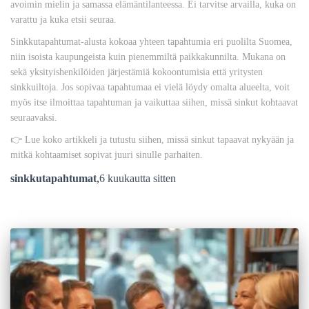
avoimin mielin ja samassa elämäntilanteessa. Ei tarvitse arvailla, kuka on
varattu ja kuka etsii seuraa.
Sinkkutapahtumat-alusta kokoaa yhteen tapahtumia eri puolilta Suomea,
niin isoista kaupungeista kuin pienemmiltä paikkakunnilta. Mukana on
sekä yksityishenkilöiden järjestämiä kokoontumisia että yritysten
sinkkuiltoja. Jos sopivaa tapahtumaa ei vielä löydy omalta alueelta, voit
myös itse ilmoittaa tapahtuman ja vaikuttaa siihen, missä sinkut kohtaavat
seuraavaksi.
👉 Lue koko artikkeli ja tutustu siihen, missä sinkut tapaavat nykyään ja
mitkä kohtaamiset sopivat juuri sinulle parhaiten.
sinkkutapahtumat
,
6 kuukautta
sitten