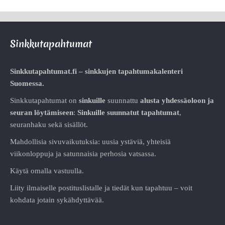
Sinkkutapahtumat
Sinkkutapahtumat.fi – sinkkujen tapahtumakalenteri
Suomessa.
Sinkkutapahtumat on
sinkuille
suunnattu
alusta
yhdessäoloon ja
seuran löytämiseen
:
Sinkuille suunnatut tapahtumat
,
seuranhaku sekä sisällöt.
Mahdollisia sivuvaikutuksia: uusia ystäviä, yhteisiä
viikonloppuja ja satunnaisia perhosia vatsassa.
Käytä omalla vastuulla.
Liity ilmaiselle postituslistalle ja tiedät kun tapahtuu – voit
kohdata jotain sykähdyttävää.