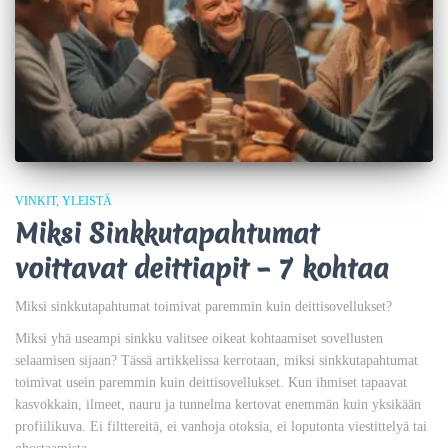
VINKIT
YLEISTÄ
Miksi Sinkkutapahtumat
voittavat deittiapit – 7 kohtaa
Miksi sinkkutapahtumat toimivat paremmin kuin deittisovellukset?
Miksi yhä useampi sinkku valitsee oikeat kohtaamiset sovellusten
selaamisen sijaan? Tässä artikkelissa kerrotaan, miksi sinkkutapahtumat
toimivat usein paremmin kuin deittisovellukset. Kun ihmiset tapaavat
kasvokkain, ilmeet, nauru ja tunnelma kertovat enemmän kuin yksikään
profiilikuva. Ei filttereitä, ei vanhoja otoksia, ei loputonta viestittelyä tai