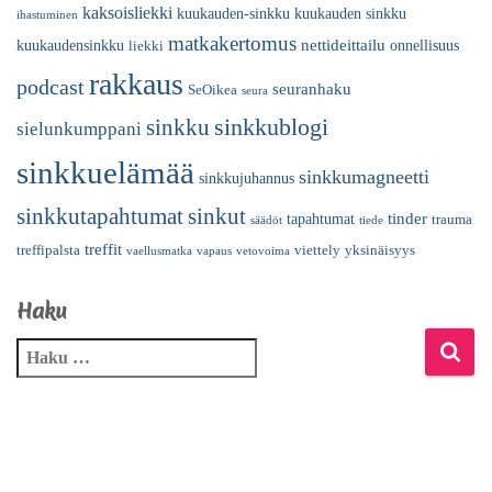
kaksoisliekki
kuukauden-sinkku
kuukauden sinkku
ihastuminen
matkakertomus
nettideittailu
kuukaudensinkku
onnellisuus
liekki
rakkaus
podcast
seuranhaku
SeOikea
seura
sinkkublogi
sinkku
sielunkumppani
sinkkuelämää
sinkkumagneetti
sinkkujuhannus
sinkkutapahtumat
sinkut
tinder
tapahtumat
trauma
säädöt
tiede
treffit
treffipalsta
viettely
yksinäisyys
vaellusmatka
vapaus
vetovoima
Haku