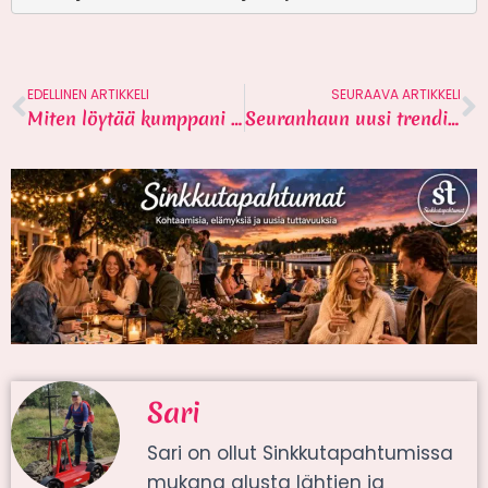
EDELLINEN ARTIKKELI
SEURAAVA ARTIKKELI
Miten löytää kumppani ilman Tinderiä?
Seuranhaun uusi trendi auttaa löytämään rakkauden
Sari
Sari on ollut Sinkkutapahtumissa
mukana alusta lähtien ja