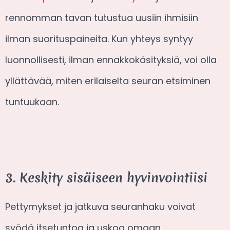
rennomman tavan tutustua uusiin ihmisiin
ilman suorituspaineita. Kun yhteys syntyy
luonnollisesti, ilman ennakkokäsityksiä, voi olla
yllättävää, miten erilaiselta seuran etsiminen
tuntuukaan.
3. Keskity sisäiseen hyvinvointiisi
Pettymykset ja jatkuva seuranhaku voivat
syödä itsetuntoa ja uskoa omaan