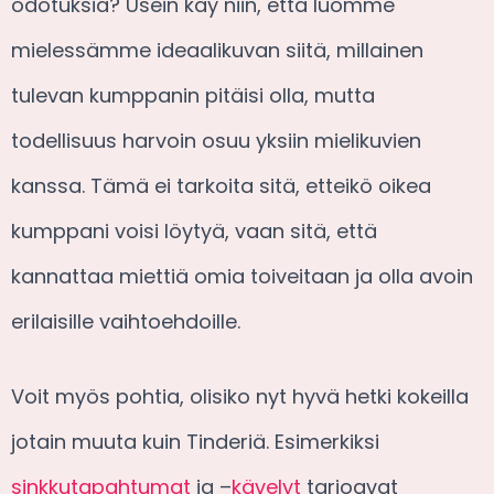
odotuksia? Usein käy niin, että luomme
mielessämme ideaalikuvan siitä, millainen
tulevan kumppanin pitäisi olla, mutta
todellisuus harvoin osuu yksiin mielikuvien
kanssa. Tämä ei tarkoita sitä, etteikö oikea
kumppani voisi löytyä, vaan sitä, että
kannattaa miettiä omia toiveitaan ja olla avoin
erilaisille vaihtoehdoille.
Voit myös pohtia, olisiko nyt hyvä hetki kokeilla
jotain muuta kuin Tinderiä. Esimerkiksi
sinkkutapahtumat
ja –
kävelyt
tarjoavat