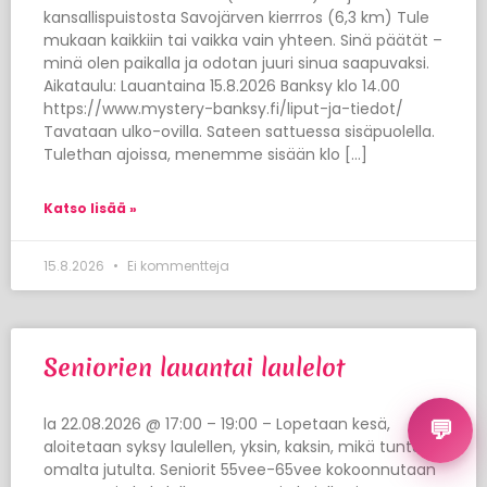
kansallispuistosta Savojärven kierrros (6,3 km) Tule
mukaan kaikkiin tai vaikka vain yhteen. Sinä päätät –
minä olen paikalla ja odotan juuri sinua saapuvaksi.
Aikataulu: Lauantaina 15.8.2026 Banksy klo 14.00
https://www.mystery-banksy.fi/liput-ja-tiedot/
Tavataan ulko-ovilla. Sateen sattuessa sisäpuolella.
Tulethan ajoissa, menemme sisään klo […]
Katso lisää »
15.8.2026
Ei kommentteja
Seniorien lauantai laulelot
la 22.08.2026 @ 17:00 – 19:00 – Lopetaan kesä,
💬
aloitetaan syksy laulellen, yksin, kaksin, mikä tuntuu
omalta jutulta. Seniorit 55vee-65vee kokoonnutaan