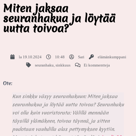
Miten jaksaa
seuranhakua ja löytää
uutta toivoa?
la 19.10.2024
10:48
Sari
elämänkumppani
seuranhaku
,
sinkkuus
Ei kommentteja
Ote:
Kun sinkku väsyy seuranhakuun: Miten jaksaa
seuranhakua ja löytää uutta toivoa? Seuranhaku
voi olla kuin vuoristorata: Välillä mennään
täysillä ylämäkeen, toivoa täynnä, ja sitten
pudotaan vauhdilla alas pettymyksen kyytiin.