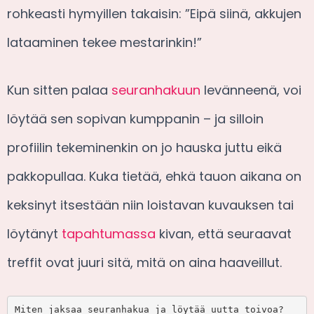
rohkeasti hymyillen takaisin: ”Eipä siinä, akkujen
lataaminen tekee mestarinkin!”
Kun sitten palaa
seuranhakuun
levänneenä, voi
löytää sen sopivan kumppanin – ja silloin
profiilin tekeminenkin on jo hauska juttu eikä
pakkopullaa. Kuka tietää, ehkä tauon aikana on
keksinyt itsestään niin loistavan kuvauksen tai
löytänyt
tapahtumassa
kivan, että seuraavat
treffit ovat juuri sitä, mitä on aina haaveillut.
Miten jaksaa seuranhakua ja löytää uutta toivoa?