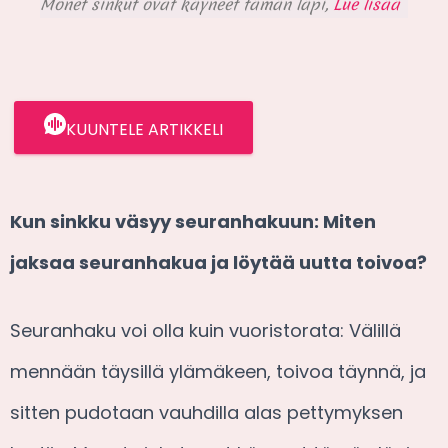
Monet sinkut ovat käyneet tämän läpi,
Lue lisää
KUUNTELE ARTIKKELI
Kun sinkku väsyy seuranhakuun: Miten
jaksaa seuranhakua ja löytää uutta toivoa?
Seuranhaku voi olla kuin vuoristorata: Välillä
mennään täysillä ylämäkeen, toivoa täynnä, ja
sitten pudotaan vauhdilla alas pettymyksen