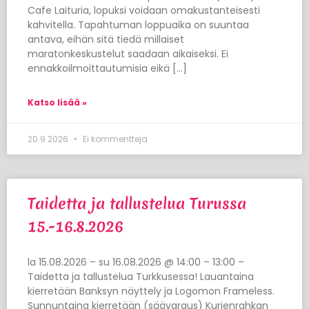
Cafe Laituria, lopuksi voidaan omakustanteisesti
kahvitella. Tapahtuman loppuaika on suuntaa
antava, eihän sitä tiedä millaiset
maratonkeskustelut saadaan aikaiseksi. Ei
ennakkoilmoittautumisia eikä […]
Katso lisää »
20.9.2026
Ei kommentteja
Taidetta ja tallustelua Turussa
15.-16.8.2026
la 15.08.2026 – su 16.08.2026 @ 14:00 – 13:00 –
Taidetta ja tallustelua Turkkusessa! Lauantaina
kierretään Banksyn näyttely ja Logomon Frameless.
Sunnuntaina kierretään (säävaraus) Kurjenrahkan