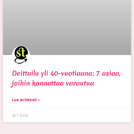
Deittailu yli 40-vuotiaana: 7 asiaa,
joihin kannattaa varautua
Lue artikkeli »
18.7.2026