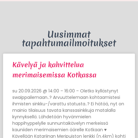
Uusimmat
tapahtumailmoitukset
Kävelyä ja kahvittelua
merimaisemissa Kotkassa
su 20.09.2026 @ 14:00 – 16:00 – Oletko kyllästynyt
swaippailemaan..? Arvuuttelemaan kohtaamistesi
ihmisten sinkku-/varattu statusta..? Ei hätää, nyt on
mainio tilaisuus tavata kanssasinkkuja matalalla
kynnyksellä. Lähdetään hyvänmielen
happihyppelylle sunnuntaikävelyn merkeissä
kauniiden merimaisemien äärelle Kotkaan ♥
Kävellään Katariinan Meripuiston lenkki (n.4km) kohti