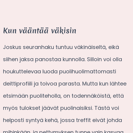
Kun vääntää väkisin
Joskus seuranhaku tuntuu väkinäiseltä, eikä
siihen jaksa panostaa kunnolla. Silloin voi olla
houkuttelevaa luoda puolihuolimattomasti
deittiprofiili ja toivoa parasta. Mutta kun lähtee
etsimään puoliteholla, on todennäköistä, että
myös tulokset jäävät puolinaisiksi. Tästä voi
helposti syntyä kehä, jossa treffit eivät johda
mihinkään, ja pettymyksen tunne vain kasvaa.