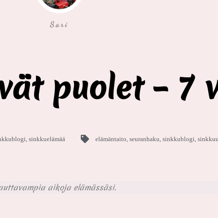
Sari
ät puolet – 7 
nkkublogi
,
sinkkuelämää
elämäntaito
,
seuranhaku
,
sinkkublogi
,
sinkku
pauttavampia aikoja elämässäsi.