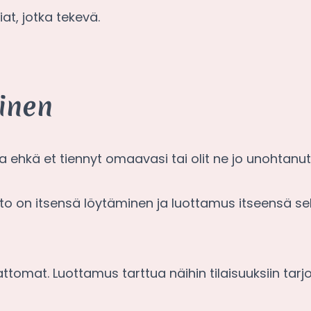
iat, jotka tekevä.
inen
ta ehkä et tiennyt omaavasi tai olit ne jo unohtanut
 on itsensä löytäminen ja luottamus itseensä se
attomat. Luottamus tarttua näihin tilaisuuksiin tar