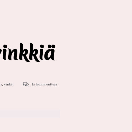
vinkkiä
us
,
vinkit
Ei kommentteja