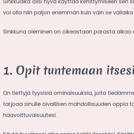
Sinkkuaika olisi hyvä käyttää kehittymiseen sen sij
voi olla niin paljon enemmän kuin vain se väliai
Sinkkuna oleminen on oikeastaan parasta aikaa e
1. Opit tuntemaan itses
On tiettyjä fyysisiä ominaisuuksia, joita tiedämme
tarjoaa sinulle oivallisen mahdollisuuden oppia t
haavoittuvaisuutesi.