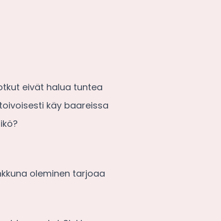
otkut eivät halua tuntea
toivoisesti käy baareissa
Eikö?
nkkuna oleminen tarjoaa