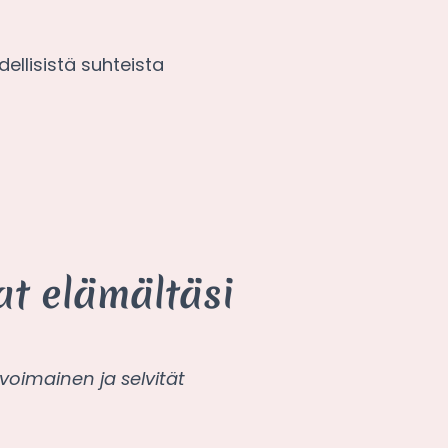
llisistä suhteista
at elämältäsi
ovoimainen ja selvität