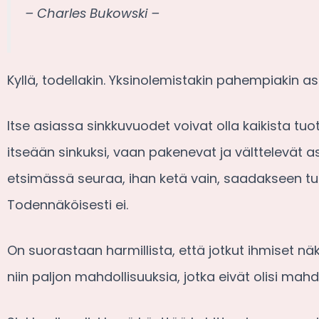
– Charles Bukowski –
Kyllä, todellakin. Yksinolemistakin pahempiakin as
Itse asiassa sinkkuvuodet voivat olla kaikista t
itseään sinkuksi, vaan pakenevat ja välttelevät a
etsimässä seuraa, ihan ketä vain, saadakseen tur
Todennäköisesti ei.
On suorastaan harmillista, että jotkut ihmiset 
niin paljon mahdollisuuksia, jotka eivät olisi mahd