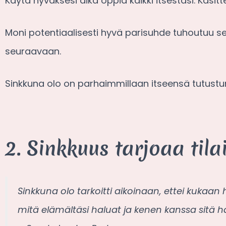
Käytä hyväksesi aika oppia kaikki itsestäsi. Käsittel
Moni potentiaalisesti hyvä parisuhde tuhoutuu 
seuraavaan.
Sinkkuna olo on parhaimmillaan itseensä tutustumi
2. Sinkkuus tarjoaa til
Sinkkuna olo tarkoitti aikoinaan, ettei kukaan h
mitä elämältäsi haluat ja kenen kanssa sitä ha