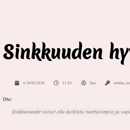
Sinkkuuden hyv
ti 19.02.2019
11:03
Sari
sinkku
,
si
Ote:
Sinkkuvuodet voivat olla kaikista tuottavimpia ja va