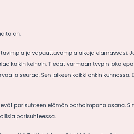
ioita on.
uottavimpia ja vapauttavampia aikoja elämässäsi. J
siaa kaikin keinoin. Tiedät varmaan tyypin joka epä
vaa ja seuraa. Sen jälkeen kaikki onkin kunnossa. 
näkevät parisuhteen elämän parhaimpana osana. Si
ollisia parisuhteessa.