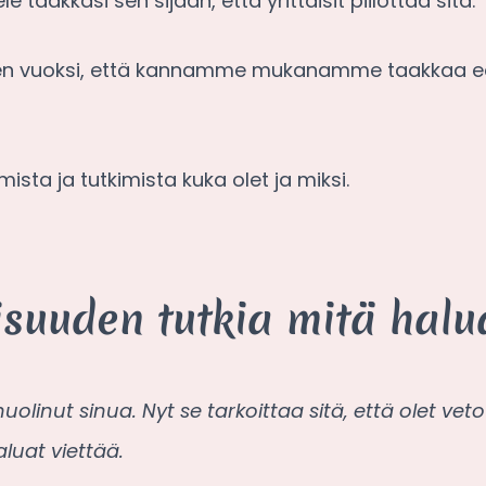
e taakkasi sen sijaan, että yrittäisit piilottaa sitä.
sen vuoksi, että kannamme mukanamme taakkaa ede
sta ja tutkimista kuka olet ja miksi.
aisuuden tutkia mitä halu
uolinut sinua. Nyt se tarkoittaa sitä, että olet vet
luat viettää.