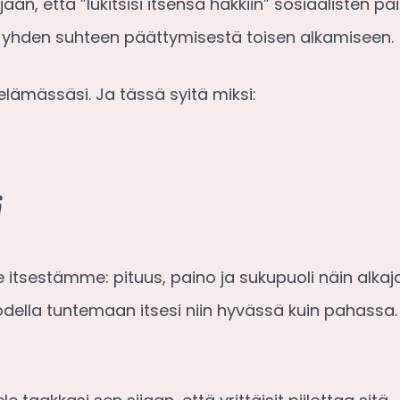
aan, että ”lukitsisi itsensä häkkiin” sosiaalisten pa
ka yhden suhteen päättymisestä toisen alkamiseen.
lämässäsi. Ja tässä syitä miksi:
i
 itsestämme: pituus, paino ja sukupuoli näin alkaja
odella tuntemaan itsesi niin hyvässä kuin pahassa. 