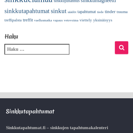
sinkkumagneetti
sinkkujuhannus
sinkkutapahtumat
sinkut
tinder
tapahtumat
trauma
säädöt
tiede
treffit
treffipalsta
viettely
yksinäisyys
vaellusmatka
vapaus
vetovoima
Haku
Sinkkutapahtumat
Sinkkutapahtumat.fi – sinkkujen tapahtumakalenteri