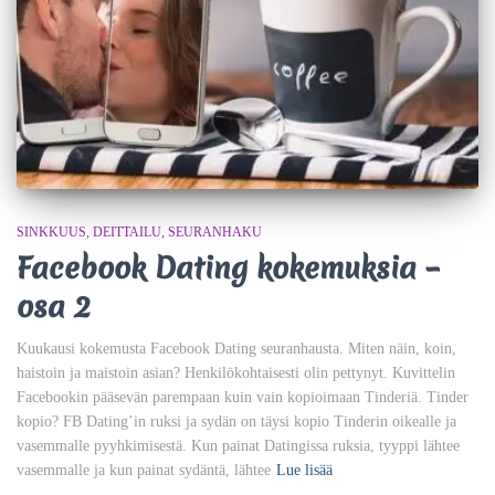
SINKKUUS
DEITTAILU
SEURANHAKU
Facebook Dating kokemuksia –
osa 2
Kuukausi kokemusta Facebook Dating seuranhausta. Miten näin, koin,
haistoin ja maistoin asian? Henkilökohtaisesti olin pettynyt. Kuvittelin
Facebookin pääsevän parempaan kuin vain kopioimaan Tinderiä. Tinder
kopio? FB Dating’in ruksi ja sydän on täysi kopio Tinderin oikealle ja
vasemmalle pyyhkimisestä. Kun painat Datingissa ruksia, tyyppi lähtee
vasemmalle ja kun painat sydäntä, lähtee
Lue lisää