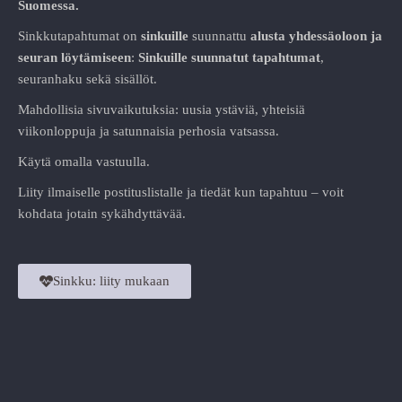
Suomessa.
Sinkkutapahtumat on
sinkuille
suunnattu
alusta
yhdessäoloon ja
seuran löytämiseen
:
Sinkuille suunnatut tapahtumat
,
seuranhaku sekä sisällöt.
Mahdollisia sivuvaikutuksia: uusia ystäviä, yhteisiä
viikonloppuja ja satunnaisia perhosia vatsassa.
Käytä omalla vastuulla.
Liity ilmaiselle postituslistalle ja tiedät kun tapahtuu – voit
kohdata jotain sykähdyttävää.
Sinkku: liity mukaan