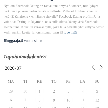
Nyt kun Facebook Dating on rantautunut myös Suomeen, niin lyhyen
harkinnan jälkeen päätin testata sovellusta. Millaiset fiilikset sovellus
herättää tällaiselle yksittäiselle sinkulle? Facebook Dating profiili Jotta
voit ottaa Dating’in käyttöön, on sinulla oltava kännykässä Facebook
asennettuna. Kokeilin varakännyllä, joka tällä hetkellä yhdistettynä nettiin
kodin purkin kautta. Ei onnistunut, vaan jäi
Lue lisää
Bloggaaja
,
6 vuotta
sitten
Tapahtumakalenteri
MA
TI
KE
TO
PE
LA
SU
29
30
2
3
1
4
5
6
7
11
8
9
10
12