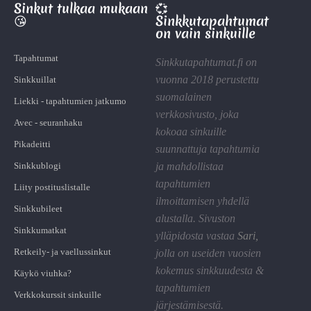
Sinkut tulkaa mukaan
💞
😘
Sinkkutapahtumat
on vain sinkuille
Tapahtumat
Sinkkutapahtumat.fi on
vuonna 2018 perustettu
Sinkkuillat
suomalainen
Liekki - tapahtumien jatkumo
verkkosivusto, joka
Avec - seuranhaku
kokoaa sinkuille
Pikadeitti
suunnattuja tapahtumia
Sinkkublogi
ja mahdollistaa
tapahtumien
Liity postituslistalle
ilmoittamisen yhdellä
Sinkkubileet
alustalla. Sivuston
Sinkkumatkat
ylläpidosta vastaa
Sari
,
Retkeily- ja vaellussinkut
jolla on useiden vuosien
kokemus sinkkuudesta &
Käykö viuhka?
tapahtumien
Verkkokurssit sinkuille
järjestämisestä.