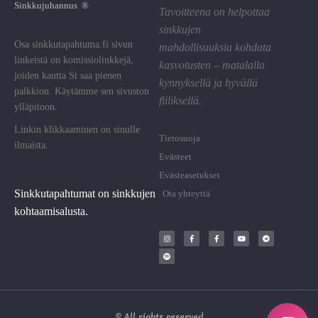
Sinkkujuhannus ®
Tavoitteena on helpottaa
sinkkujen
Osa sinkkutapahtuma.fi sivun
mahdollisuuksia kohdata
linkeistä on komissiolinkkejä,
kasvotusten – matalalla
joiden kautta St saa pienen
kynnyksellä ja hyvällä
palkkion. Käytämme sen sivuston
fiiliksellä.
ylläpitoon.
Linkin klikkaaminen on sinulle
Tietosuoja
ilmaista.
Evästeet
Evästeasetukset
Sinkkutapahtumat on sinkkujen
Ota yhteyttä
kohtaamisalusta.
© All rights reserved