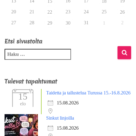
13
14
16
17
19
15
18
20
21
23
24
25
22
26
27
28
31
2
29
30
1
Etsi sivustolta
Tulevat tapahtumat
Taidetta ja tallustelua Turussa 15.-16.8.2026
15
15.08.2026
elo
Sinkut linjoilla
15.08.2026