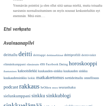
Ymmärrän pointtisi ja olen ollut siitä samaa mieltä, mutta toisaalta
narsismin normalisoituminen on myös noussut keskusteluihin nyt
enemmän. Mitä esim.…
Etsi verkosta
Avainsanapilvi
deitti
deittailu
deittiprofiili
deittiappi
deittivinkit
deittimarkkinat
horoskooppi
ero
elämänkumppani
Facebook Dating
elämäntaito
kaksoisliekki
kuukauden-sinkku
kuukauden sinkku
ihastuminen
matkakertomus
nettideittailu
kuukaudensinkku
onnellisuus
liekki
rakkaus
podcast
seuranhaku
SeOikea
seura
sinkkublogi
sinkku
sielunkumppani
sinkkuelämää