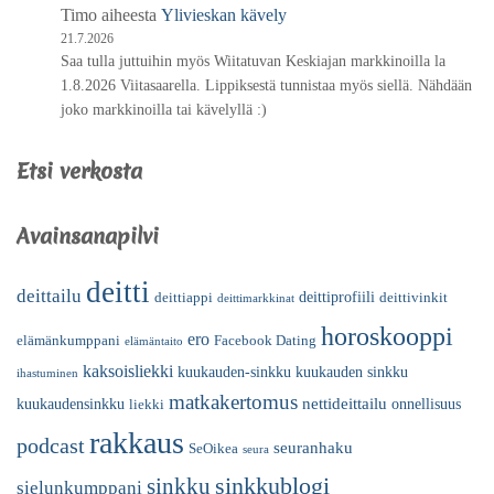
Timo
aiheesta
Ylivieskan kävely
21.7.2026
Saa tulla juttuihin myös Wiitatuvan Keskiajan markkinoilla la
1.8.2026 Viitasaarella. Lippiksestä tunnistaa myös siellä. Nähdään
joko markkinoilla tai kävelyllä :)
Etsi verkosta
Avainsanapilvi
deitti
deittailu
deittiprofiili
deittiappi
deittivinkit
deittimarkkinat
horoskooppi
ero
elämänkumppani
Facebook Dating
elämäntaito
kaksoisliekki
kuukauden-sinkku
kuukauden sinkku
ihastuminen
matkakertomus
nettideittailu
kuukaudensinkku
onnellisuus
liekki
rakkaus
podcast
seuranhaku
SeOikea
seura
sinkkublogi
sinkku
sielunkumppani