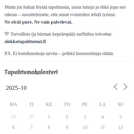
Mutta jos haluat löytää tapahtumia, uusia tuttuja ja ehkä jopa sen
oikean – suosittelemme, että annat evästeiden tehdä työnsä.
Ne eivät pure. Ne vain palvelevat.
💛 Turvallista (ja hieman kepeämpää) surffailua toivottaa
sinkkutapahtumat.fi
P.S. Ei kumihanskoja tarvita – pelkkä huumorintaju riittää.
Tapahtumakalenteri
MA
TI
KE
TO
PE
LA
SU
29
30
1
2
3
4
5
6
7
8
9
10
11
12