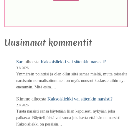
Uusimmat kommentit
Sari
aiheesta
Kaksoisliekki vai sittenkin narsisti?
3.8.2026
Ymmärrän pointtisi ja olen ollut siitä samaa mieltä, mutta toisaalta
narsismin normalisoituminen on myös noussut keskusteluihin nyt
enemmän. Mitä esim.…
Kimmo
aiheesta
Kaksoisliekki vai sittenkin narsisti?
2.8.2026
Tuota narsisti sanaa käytetään liian kepoisesti nykyään joka
paikassa. Näyttelijöistä voi sanoa jokaisesta että hän on narsisti.
Kaksoisliekki on peräisin…