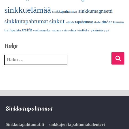
sinkkuelämää
sinkkumagneetti
sinkkujuhannus
sinkkutapahtumat
sinkut
tinder
tapahtumat
trauma
säädöt
tiede
treffit
treffipalsta
viettely
yksinäisyys
vaellusmatka
vapaus
vetovoima
Haku
Sinkkutapahtumat
Sinkkutapahtumat.fi – sinkkujen tapahtumakalenteri