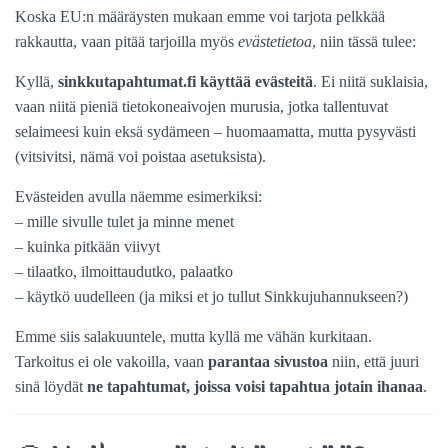
Koska EU:n määräysten mukaan emme voi tarjota pelkkää
rakkautta, vaan pitää tarjoilla myös
evästetietoa
, niin tässä tulee:
Kyllä,
sinkkutapahtumat.fi käyttää evästeitä
. Ei niitä suklaisia,
vaan niitä pieniä tietokoneaivojen murusia, jotka tallentuvat
selaimeesi kuin eksä sydämeen – huomaamatta, mutta pysyvästi
(vitsivitsi, nämä voi poistaa asetuksista).
Evästeiden avulla näemme esimerkiksi:
– mille sivulle tulet ja minne menet
– kuinka pitkään viivyt
– tilaatko, ilmoittaudutko, palaatko
– käytkö uudelleen (ja miksi et jo tullut Sinkkujuhannukseen?)
Emme siis salakuuntele, mutta kyllä me vähän kurkitaan.
Tarkoitus ei ole vakoilla, vaan
parantaa sivustoa
niin, että juuri
sinä löydät
ne tapahtumat, joissa voisi tapahtua jotain ihanaa
.