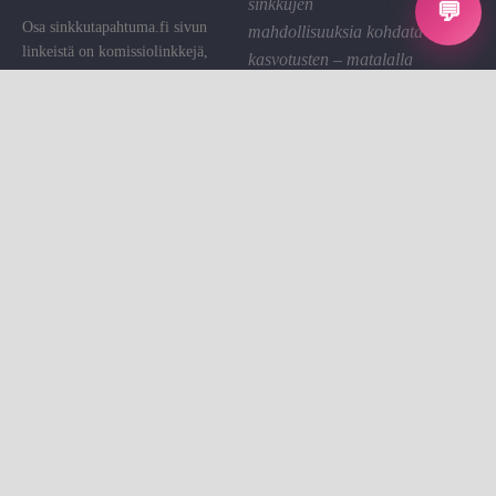
sinkkujen
💬
Osa sinkkutapahtuma.fi sivun
mahdollisuuksia kohdata
linkeistä on komissiolinkkejä,
kasvotusten – matalalla
joiden kautta St saa pienen
kynnyksellä ja hyvällä
palkkion. Käytämme sen sivuston
fiiliksellä.
ylläpitoon.
Linkin klikkaaminen on sinulle
Tietosuoja
ilmaista.
Evästeet
Evästeasetukset
Sinkkutapahtumat on sinkkujen
Ota yhteyttä
kohtaamisalusta.
© All rights reserved
Tehty ❤ Sinkkutapahtumat by Sari