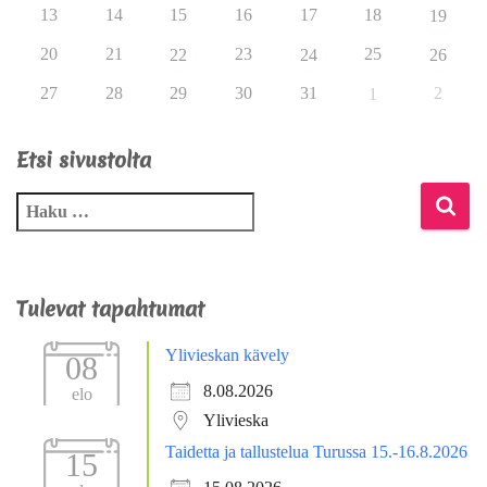
13
14
15
16
17
18
19
20
21
23
25
22
24
26
27
28
29
30
31
2
1
Etsi sivustolta
Tulevat tapahtumat
Ylivieskan kävely
08
8.08.2026
elo
Ylivieska
Taidetta ja tallustelua Turussa 15.-16.8.2026
15