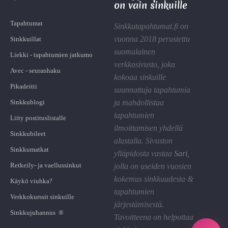
on vain sinkuille
Tapahtumat
Sinkkutapahtumat.fi on
vuonna 2018 perustettu
Sinkkuillat
suomalainen
Liekki - tapahtumien jatkumo
verkkosivusto, joka
Avec - seuranhaku
kokoaa sinkuille
Pikadeitti
suunnattuja tapahtumia
Sinkkublogi
ja mahdollistaa
tapahtumien
Liity postituslistalle
ilmoittamisen yhdellä
Sinkkubileet
alustalla. Sivuston
Sinkkumatkat
ylläpidosta vastaa
Sari
,
Retkeily- ja vaellussinkut
jolla on useiden vuosien
kokemus sinkkuudesta &
Käykö viuhka?
tapahtumien
Verkkokurssit sinkuille
järjestämisestä.
Sinkkujuhannus ®
Tavoitteena on helpottaa