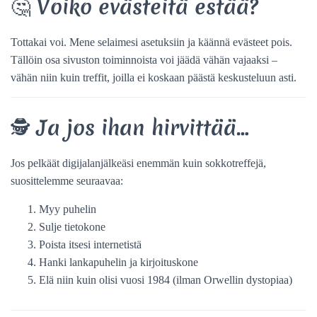
🤔 Voiko evästeitä estää?
Tottakai voi. Mene selaimesi asetuksiin ja käännä evästeet pois.
Tällöin osa sivuston toiminnoista voi jäädä vähän vajaaksi –
vähän niin kuin treffit, joilla ei koskaan päästä keskusteluun asti.
🕵️ Ja jos ihan hirvittää…
Jos pelkäät digijalanjälkeäsi enemmän kuin sokkotreffejä,
suosittelemme seuraavaa:
Myy puhelin
Sulje tietokone
Poista itsesi internetistä
Hanki lankapuhelin ja kirjoituskone
Elä niin kuin olisi vuosi 1984 (ilman Orwellin dystopiaa)