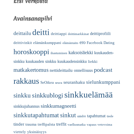
Etsi verkosta
Avainsanapilvi
deitti
deittailu
deittiprofiili
deittiappi
deittimarkkinat
ero
deittivinkit
elämänkumppani
Facebook Dating
elämäntaito
horoskooppi
kaksoisliekki
kuukauden-
ihastuminen
sinkku
kuukauden sinkku
kuukaudensinkku
liekki
podcast
matkakertomus
nettideittailu
onnellisuus
rakkaus
sielunkumppani
seuranhaku
SeOikea
seura
sinkkuelämää
sinkkublogi
sinkku
sinkkumagneetti
sinkkujuhannus
sinkkutapahtumat
sinkut
tapahtumat
säädöt
tiede
tinder
treffit
trauma
treffipalsta
vaellusmatka
vapaus
vetovoima
viettely
yksinäisyys