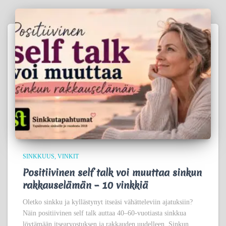
SINKKUUS
VINKIT
Positiivinen self talk voi muuttaa sinkun
rakkauselämän – 10 vinkkiä
Oletko sinkku ja kyllästynyt itseäsi vähätteleviin ajatuksiin?
Näin positiivinen self talk auttaa 40–60-vuotiasta sinkkua
löytämään itsearvostuksen ja rakkauden uudelleen. Sinkun