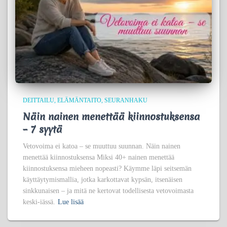
DEITTAILU
ELÄMÄNTAITO
SEURANHAKU
Näin nainen menettää kiinnostuksensa
– 7 syytä
Vetovoima ei katoa – se muuttuu suunnan. Näin nainen
menettää kiinnostuksensa Miksi 40+ nainen menettää
kiinnostuksensa mieheen nopeasti? Käymme läpi seitsemän
käyttäytymismallia, jotka karkottavat kypsän, itsenäisen
sinkkunaisen – ja mitä ne kertovat todellisesta vetovoimasta
keski-iässä.
Lue lisää