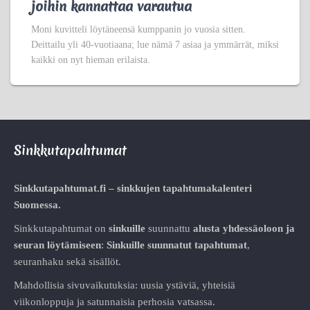
joihin kannattaa varautua
Moni kuvitteli löytäneensä kumppanin jo vuosia sitten.
Deittailu yli 40-vuotiaana; lue nämä 7 asiaa ja ymmärrät, miksi
kaikki on nyt hieman erilaista.
Sinkkutapahtumat
Sinkkutapahtumat.fi – sinkkujen tapahtumakalenteri
Suomessa.
Sinkkutapahtumat on
sinkuille
suunnattu
alusta
yhdessäoloon ja
seuran löytämiseen
:
Sinkuille suunnatut tapahtumat
,
seuranhaku sekä sisällöt.
Mahdollisia sivuvaikutuksia: uusia ystäviä, yhteisiä
viikonloppuja ja satunnaisia perhosia vatsassa.