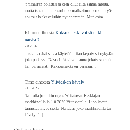
Ymmärrän pointtisi ja olen ollut siitä samaa mieltä,
mutta toisaalta narsismin normalisoituminen on myös
noussut keskusteluihin nyt enemmän. Mitä esim.…
Kimmo
aiheesta
Kaksoisliekki vai sittenkin
narsisti?
2.8.2026
Tuota narsisti sanaa käytetään liian kepoisesti nykyään
joka paikassa. Näyttelijöistä voi sanoa jokaisesta että
hän on narsisti. Kaksoisliekki on peräisin…
Timo
aiheesta
Ylivieskan kävely
21.7.2026
Saa tulla juttuihin myös Wiitatuvan Keskiajan
markkinoilla la 1.8.2026 Viitasaarella. Lippiksestä
tunnistaa myös siellä. Nähdään joko markkinoilla tai
kävelyllä :)