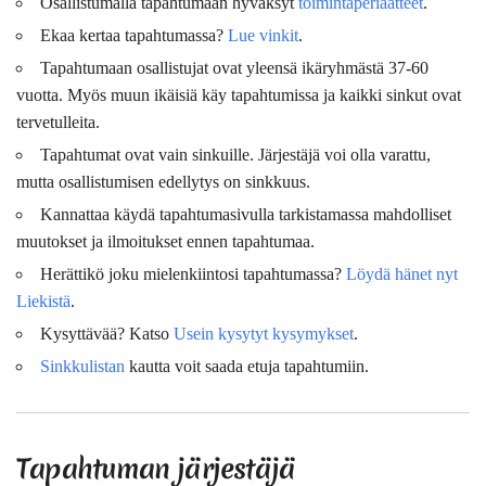
Osallistumalla tapahtumaan hyväksyt
toimintaperiaatteet
.
Ekaa kertaa tapahtumassa?
Lue vinkit
.
Tapahtumaan osallistujat ovat
yleensä
ikäryhmästä 37-60
vuotta. Myös muun ikäisiä käy tapahtumissa ja kaikki sinkut ovat
tervetulleita.
Tapahtumat ovat vain sinkuille. Järjestäjä voi olla varattu,
mutta osallistumisen edellytys on sinkkuus.
Kannattaa käydä tapahtumasivulla tarkistamassa mahdolliset
muutokset ja ilmoitukset ennen tapahtumaa.
Herättikö joku mielenkiintosi tapahtumassa?
Löydä hänet nyt
Liekistä
.
Kysyttävää? Katso
Usein kysytyt kysymykset
.
Sinkkulistan
kautta voit saada etuja tapahtumiin.
Tapahtuman järjestäjä