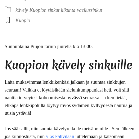
kävely
Kuopion sinkut
liikunta
vaellussinkut
Kuopio
Sunnuntaina Puijon tornin
juurella
klo 13.00.
Kuopion kävely sinkuille
Laita mukavimmat lenkkikenkäsi jalkaan ja suuntaa sinkkujen
seuraan! Vaikka et löytäisikään sielunkumppaniasi heti, voit silti
nauttia terveytesi kohoamisesta hyvässä seurassa. Ja ken tietää,
ehkäpä lenkkipolulta löytyy myös sydämen kyllyydestä naurua ja
uusia ystäviä!
Jos sää sallii, niin suunta kävelyretkelle metsäpoluille. Sen jälkeen
jos kiinnostusta, niin
ylös kahvilaan
juttelemaan ja katsomaan