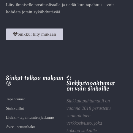
Liity ilmaiselle postituslistalle ja tiedät kun tapahtuu – voit
kohdata jotain sykähdyttävää.
Sinkku: liity mukaan
Sinkut tulkaa mukaan
💞
😘
Sinkkutapahtumat
on vain sinkuille
Tapahtumat
Sinkkutapahtumat.fi on
vuonna 2018 perustettu
Sinkkuillat
suomalainen
Liekki - tapahtumien jatkumo
verkkosivusto, joka
Avec - seuranhaku
kokoaa sinkuille