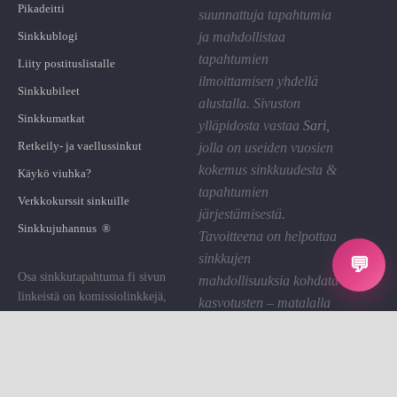
Pikadeitti
suunnattuja tapahtumia
Sinkkublogi
ja mahdollistaa
tapahtumien
Liity postituslistalle
ilmoittamisen yhdellä
Sinkkubileet
alustalla. Sivuston
Sinkkumatkat
ylläpidosta vastaa
Sari
,
Retkeily- ja vaellussinkut
jolla on useiden vuosien
kokemus sinkkuudesta &
Käykö viuhka?
tapahtumien
Verkkokurssit sinkuille
järjestämisestä.
Sinkkujuhannus ®
Tavoitteena on helpottaa
sinkkujen
💬
Osa sinkkutapahtuma.fi sivun
mahdollisuuksia kohdata
linkeistä on komissiolinkkejä,
kasvotusten – matalalla
joiden kautta St saa pienen
kynnyksellä ja hyvällä
palkkion. Käytämme sen sivuston
fiiliksellä.
ylläpitoon.
Linkin klikkaaminen on sinulle
Tietosuoja