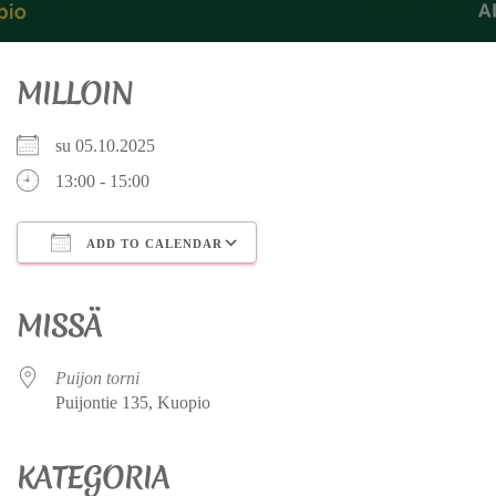
MILLOIN
su 05.10.2025
13:00 - 15:00
ADD TO CALENDAR
Download ICS
Google Calendar
iCalendar
Office 365
Outlook Live
MISSÄ
Puijon torni
Puijontie 135, Kuopio
KATEGORIA