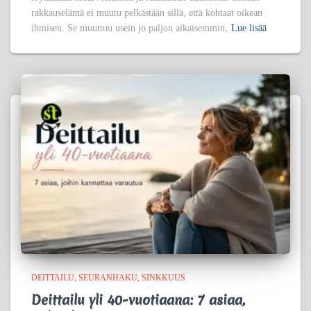
rakkauselämä ei muutu pelkästään sillä, että kohtaat oikean
ihmisen. Se muuttuu usein jo paljon aikaisemmin,
Lue lisää
DEITTAILU
SEURANHAKU
SINKKUUS
Deittailu yli 40-vuotiaana: 7 asiaa,