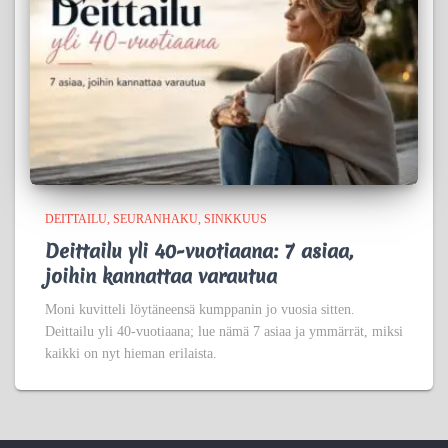
DEITTAILU
SEURANHAKU
SINKKUUS
Deittailu yli 40-vuotiaana: 7 asiaa,
joihin kannattaa varautua
Moni kuvitteli löytäneensä kumppanin jo vuosia sitten.
Deittailu yli 40-vuotiaana; lue nämä 7 asiaa ja ymmärrät, miksi
kaikki on nyt hieman erilaista.