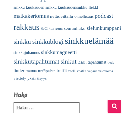
sinkku
kuukauden sinkku
kuukaudensinkku
liekki
podcast
matkakertomus
nettideittailu
onnellisuus
rakkaus
sielunkumppani
seuranhaku
SeOikea
seura
sinkkuelämää
sinkkublogi
sinkku
sinkkumagneetti
sinkkujuhannus
sinkkutapahtumat
sinkut
tapahtumat
säädöt
tiede
tinder
treffit
trauma
treffipalsta
vaellusmatka
vapaus
vetovoima
viettely
yksinäisyys
Haku