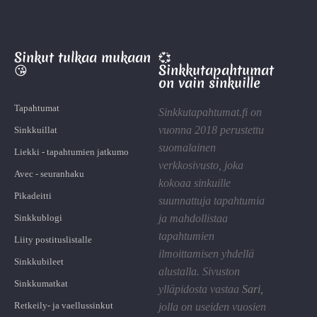
Sinkut tulkaa mukaan
💞
😘
Sinkkutapahtumat
on vain sinkuille
Tapahtumat
Sinkkutapahtumat.fi on
vuonna 2018 perustettu
Sinkkuillat
suomalainen
Liekki - tapahtumien jatkumo
verkkosivusto, joka
Avec - seuranhaku
kokoaa sinkuille
Pikadeitti
suunnattuja tapahtumia
Sinkkublogi
ja mahdollistaa
tapahtumien
Liity postituslistalle
ilmoittamisen yhdellä
Sinkkubileet
alustalla. Sivuston
Sinkkumatkat
ylläpidosta vastaa
Sari
,
Retkeily- ja vaellussinkut
jolla on useiden vuosien