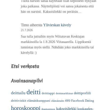
Tuota narsisti sanaa käytetään liian kepoisesti nykyään
joka paikassa. Näyttelijöistä voi sanoa jokaisesta että
hän on narsisti. Kaksoisliekki on peräisin…
Timo
aiheesta
Ylivieskan kävely
21.7.2026
Saa tulla juttuihin myös Wiitatuvan Keskiajan
markkinoilla la 1.8.2026 Viitasaarella. Lippiksestä
tunnistaa myös siellä. Nähdään joko markkinoilla tai
kävelyllä :)
Etsi verkosta
Avainsanapilvi
deitti
deittailu
deittiprofiili
deittiappi
deittimarkkinat
ero
deittivinkit
elämänkumppani
Facebook Dating
elämäntaito
horoskooppi
kaksoisliekki
kuukauden-
ihastuminen