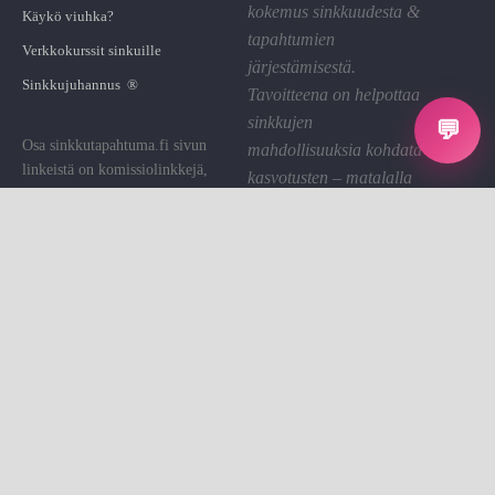
kokemus sinkkuudesta &
Käykö viuhka?
tapahtumien
Verkkokurssit sinkuille
järjestämisestä.
Sinkkujuhannus ®
Tavoitteena on helpottaa
sinkkujen
💬
Osa sinkkutapahtuma.fi sivun
mahdollisuuksia kohdata
linkeistä on komissiolinkkejä,
kasvotusten – matalalla
joiden kautta St saa pienen
kynnyksellä ja hyvällä
palkkion. Käytämme sen sivuston
fiiliksellä.
ylläpitoon.
Linkin klikkaaminen on sinulle
Tietosuoja
ilmaista.
Evästeet
Evästeasetukset
Sinkkutapahtumat on sinkkujen
Ota yhteyttä
kohtaamisalusta.