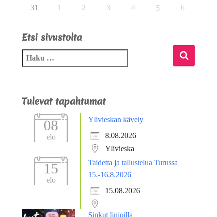
31
1
2
3
4
6
5
Etsi sivustolta
Tulevat tapahtumat
Ylivieskan kävely
08
8.08.2026
elo
Ylivieska
Taidetta ja tallustelua Turussa
15
15.-16.8.2026
elo
15.08.2026
Sinkut linjoilla