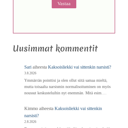
Uusimmat kommentit
Sari
aiheesta
Kaksoisliekki vai sittenkin narsisti?
3.8.2026
Ymmärrän pointtisi ja olen ollut siitä samaa mieltä,
mutta toisaalta narsismin normalisoituminen on myös
noussut keskusteluihin nyt enemmän. Mitä esim.…
Kimmo
aiheesta
Kaksoisliekki vai sittenkin
narsisti?
2.8.2026