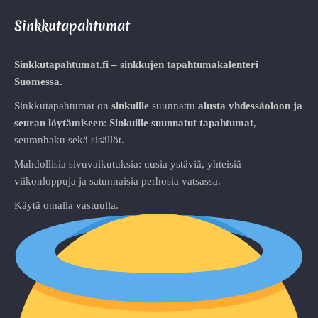
Sinkkutapahtumat
Sinkkutapahtumat.fi – sinkkujen tapahtumakalenteri
Suomessa.
Sinkkutapahtumat on
sinkuille
suunnattu
alusta
yhdessäoloon ja
seuran löytämiseen
:
Sinkuille suunnatut tapahtumat
,
seuranhaku sekä sisällöt.
Mahdollisia sivuvaikutuksia: uusia ystäviä, yhteisiä
viikonloppuja ja satunnaisia perhosia vatsassa.
Käytä omalla vastuulla.