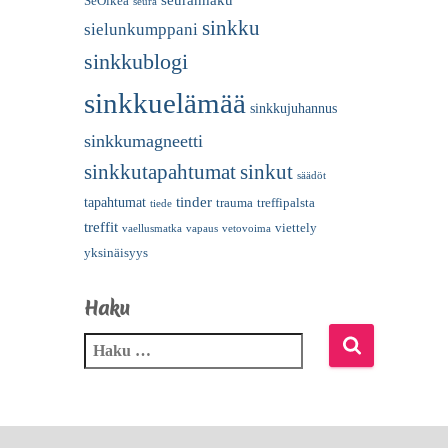
SeOikea
seura
sinkku
sielunkumppani
sinkkublogi
sinkkuelämää
sinkkujuhannus
sinkkumagneetti
sinkkutapahtumat
sinkut
säädöt
tinder
tapahtumat
trauma
treffipalsta
tiede
treffit
viettely
vaellusmatka
vapaus
vetovoima
yksinäisyys
Haku