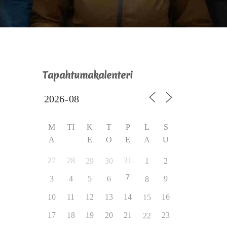
Tapahtumakalenteri
M
TI
K
T
P
L
S
A
E
O
E
A
U
27
28
31
29
30
1
2
7
3
4
5
6
9
8
10
11
12
13
14
16
15
17
18
19
20
21
23
22