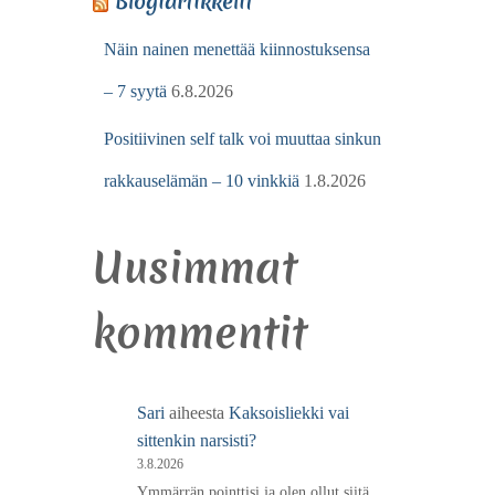
Blogiartikkelit
Näin nainen menettää kiinnostuksensa
– 7 syytä
6.8.2026
Positiivinen self talk voi muuttaa sinkun
rakkauselämän – 10 vinkkiä
1.8.2026
Uusimmat
kommentit
Sari
aiheesta
Kaksoisliekki vai
sittenkin narsisti?
3.8.2026
Ymmärrän pointtisi ja olen ollut siitä