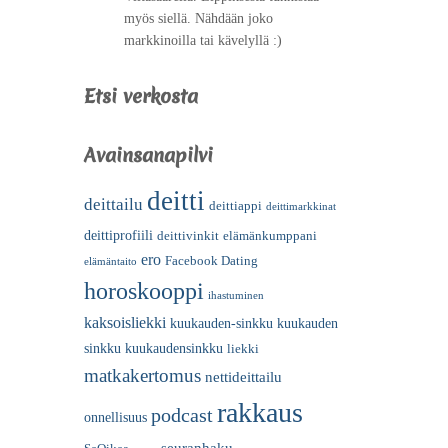
myös siellä. Nähdään joko
markkinoilla tai kävelyllä :)
Etsi verkosta
Avainsanapilvi
deitti
deittailu
deittiappi
deittimarkkinat
deittiprofiili
deittivinkit
elämänkumppani
ero
Facebook Dating
elämäntaito
horoskooppi
ihastuminen
kaksoisliekki
kuukauden-sinkku
kuukauden
sinkku
kuukaudensinkku
liekki
matkakertomus
nettideittailu
rakkaus
podcast
onnellisuus
seuranhaku