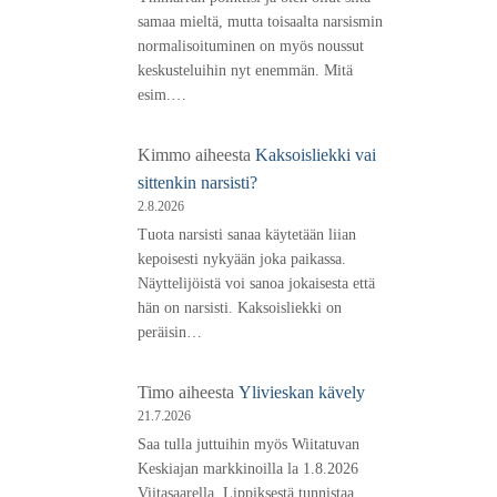
samaa mieltä, mutta toisaalta narsismin
normalisoituminen on myös noussut
keskusteluihin nyt enemmän. Mitä
esim.…
Kimmo
aiheesta
Kaksoisliekki vai
sittenkin narsisti?
2.8.2026
Tuota narsisti sanaa käytetään liian
kepoisesti nykyään joka paikassa.
Näyttelijöistä voi sanoa jokaisesta että
hän on narsisti. Kaksoisliekki on
peräisin…
Timo
aiheesta
Ylivieskan kävely
21.7.2026
Saa tulla juttuihin myös Wiitatuvan
Keskiajan markkinoilla la 1.8.2026
Viitasaarella. Lippiksestä tunnistaa