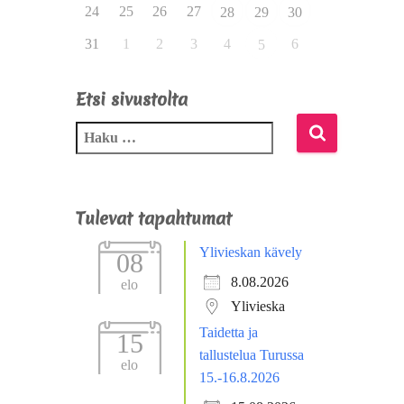
24
25
26
27
28
29
30
31
1
2
3
4
6
5
Etsi sivustolta
Tulevat tapahtumat
Ylivieskan kävely
08
8.08.2026
elo
Ylivieska
Taidetta ja
15
tallustelua Turussa
elo
15.-16.8.2026