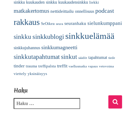
sinkku
kuukauden sinkku
kuukaudensinkku
liekki
podcast
matkakertomus
nettideittailu
onnellisuus
rakkaus
sielunkumppani
seuranhaku
SeOikea
seura
sinkkuelämää
sinkkublogi
sinkku
sinkkumagneetti
sinkkujuhannus
sinkkutapahtumat
sinkut
tapahtumat
säädöt
tiede
tinder
treffit
trauma
treffipalsta
vaellusmatka
vapaus
vetovoima
viettely
yksinäisyys
Haku