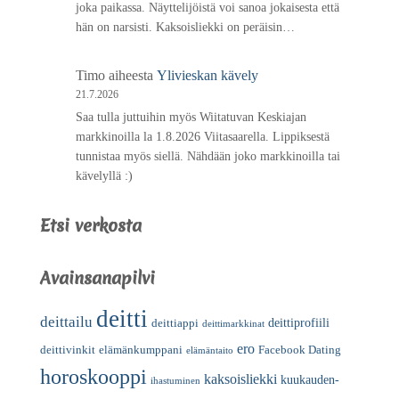
joka paikassa. Näyttelijöistä voi sanoa jokaisesta että
hän on narsisti. Kaksoisliekki on peräisin…
Timo
aiheesta
Ylivieskan kävely
21.7.2026
Saa tulla juttuihin myös Wiitatuvan Keskiajan
markkinoilla la 1.8.2026 Viitasaarella. Lippiksestä
tunnistaa myös siellä. Nähdään joko markkinoilla tai
kävelyllä :)
Etsi verkosta
Avainsanapilvi
deitti
deittailu
deittiprofiili
deittiappi
deittimarkkinat
ero
deittivinkit
elämänkumppani
Facebook Dating
elämäntaito
horoskooppi
kaksoisliekki
kuukauden-
ihastuminen