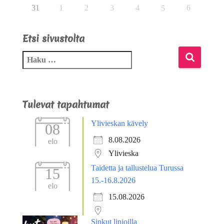
31
1
2
3
4
6
5
Etsi sivustolta
Tulevat tapahtumat
Ylivieskan kävely
08
8.08.2026
elo
Ylivieska
Taidetta ja tallustelua Turussa
15
15.-16.8.2026
elo
15.08.2026
Sinkut linjoilla