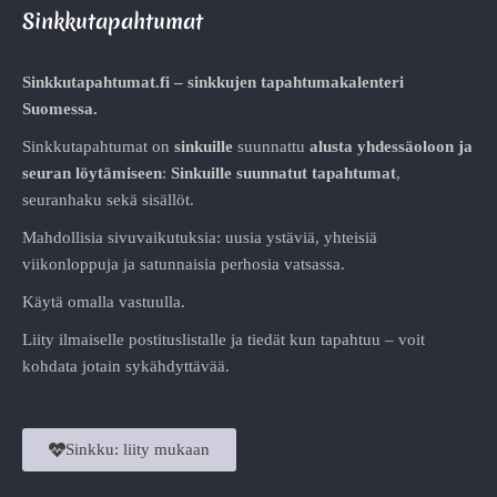
Sinkkutapahtumat
Sinkkutapahtumat.fi – sinkkujen tapahtumakalenteri
Suomessa.
Sinkkutapahtumat on
sinkuille
suunnattu
alusta
yhdessäoloon ja
seuran löytämiseen
:
Sinkuille suunnatut tapahtumat
,
seuranhaku sekä sisällöt.
Mahdollisia sivuvaikutuksia: uusia ystäviä, yhteisiä
viikonloppuja ja satunnaisia perhosia vatsassa.
Käytä omalla vastuulla.
Liity ilmaiselle postituslistalle ja tiedät kun tapahtuu – voit
kohdata jotain sykähdyttävää.
Sinkku: liity mukaan