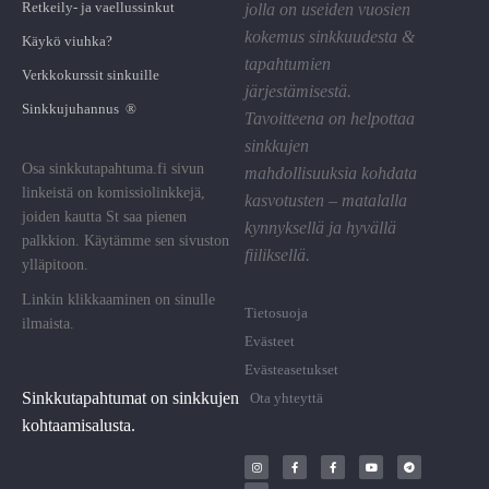
Retkeily- ja vaellussinkut
jolla on useiden vuosien
kokemus sinkkuudesta &
Käykö viuhka?
tapahtumien
Verkkokurssit sinkuille
järjestämisestä.
Sinkkujuhannus ®
Tavoitteena on helpottaa
sinkkujen
Osa sinkkutapahtuma.fi sivun
mahdollisuuksia kohdata
linkeistä on komissiolinkkejä,
kasvotusten – matalalla
joiden kautta St saa pienen
kynnyksellä ja hyvällä
palkkion. Käytämme sen sivuston
fiiliksellä.
ylläpitoon.
Linkin klikkaaminen on sinulle
Tietosuoja
ilmaista.
Evästeet
Evästeasetukset
Sinkkutapahtumat on sinkkujen
Ota yhteyttä
kohtaamisalusta.