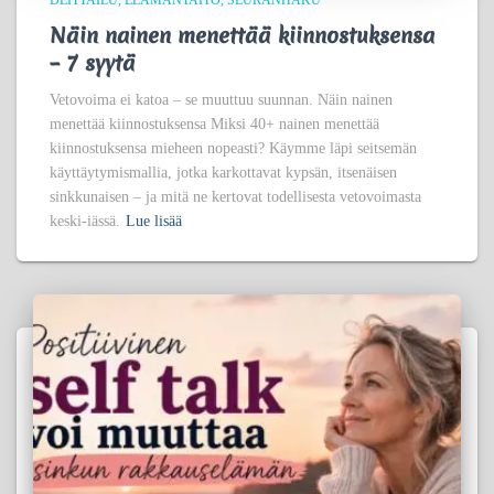
DEITTAILU
ELÄMÄNTAITO
SEURANHAKU
Näin nainen menettää kiinnostuksensa
– 7 syytä
Vetovoima ei katoa – se muuttuu suunnan. Näin nainen
menettää kiinnostuksensa Miksi 40+ nainen menettää
kiinnostuksensa mieheen nopeasti? Käymme läpi seitsemän
käyttäytymismallia, jotka karkottavat kypsän, itsenäisen
sinkkunaisen – ja mitä ne kertovat todellisesta vetovoimasta
keski-iässä.
Lue lisää