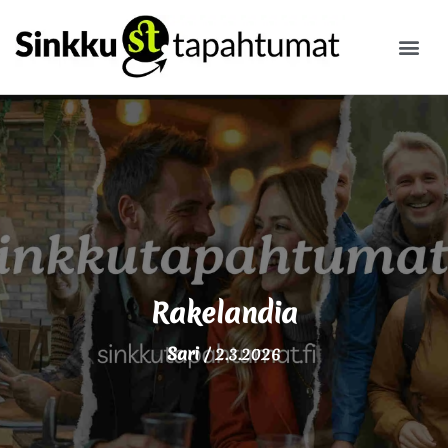
ILMOITA
Rakelandia
Sari
/
2.3.2026