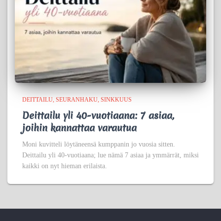
DEITTAILU
SEURANHAKU
SINKKUUS
Deittailu yli 40-vuotiaana: 7 asiaa,
joihin kannattaa varautua
Moni kuvitteli löytäneensä kumppanin jo vuosia sitten.
Deittailu yli 40-vuotiaana; lue nämä 7 asiaa ja ymmärrät, miksi
kaikki on nyt hieman erilaista.