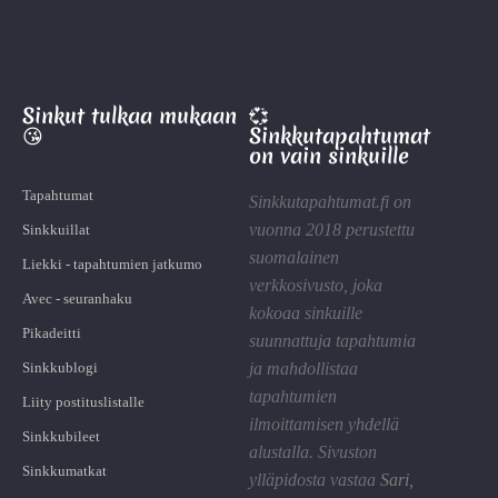
Sinkut tulkaa mukaan
💞
😘
Sinkkutapahtumat
on vain sinkuille
Tapahtumat
Sinkkutapahtumat.fi on
vuonna 2018 perustettu
Sinkkuillat
suomalainen
Liekki - tapahtumien jatkumo
verkkosivusto, joka
Avec - seuranhaku
kokoaa sinkuille
Pikadeitti
suunnattuja tapahtumia
Sinkkublogi
ja mahdollistaa
tapahtumien
Liity postituslistalle
ilmoittamisen yhdellä
Sinkkubileet
alustalla. Sivuston
Sinkkumatkat
ylläpidosta vastaa
Sari
,