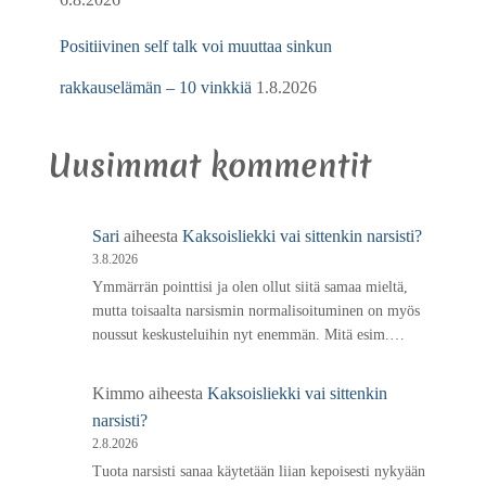
Positiivinen self talk voi muuttaa sinkun
rakkauselämän – 10 vinkkiä
1.8.2026
Uusimmat kommentit
Sari
aiheesta
Kaksoisliekki vai sittenkin narsisti?
3.8.2026
Ymmärrän pointtisi ja olen ollut siitä samaa mieltä,
mutta toisaalta narsismin normalisoituminen on myös
noussut keskusteluihin nyt enemmän. Mitä esim.…
Kimmo
aiheesta
Kaksoisliekki vai sittenkin
narsisti?
2.8.2026
Tuota narsisti sanaa käytetään liian kepoisesti nykyään