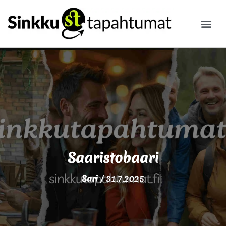
ILMOITA
Saaristobaari
Sari
/
31.7.2025