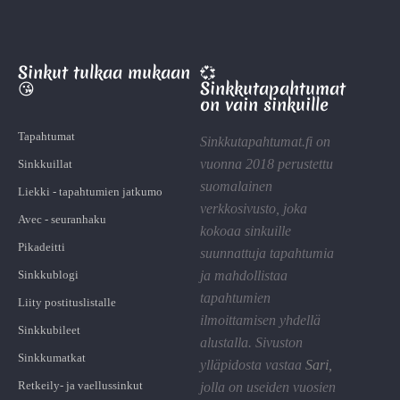
Sinkut tulkaa mukaan
💞
😘
Sinkkutapahtumat
on vain sinkuille
Tapahtumat
Sinkkutapahtumat.fi on
vuonna 2018 perustettu
Sinkkuillat
suomalainen
Liekki - tapahtumien jatkumo
verkkosivusto, joka
Avec - seuranhaku
kokoaa sinkuille
Pikadeitti
suunnattuja tapahtumia
Sinkkublogi
ja mahdollistaa
tapahtumien
Liity postituslistalle
ilmoittamisen yhdellä
Sinkkubileet
alustalla. Sivuston
Sinkkumatkat
ylläpidosta vastaa
Sari
,
Retkeily- ja vaellussinkut
jolla on useiden vuosien