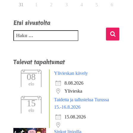
31
1
2
3
4
6
5
Etsi sivustolta
Tulevat tapahtumat
Ylivieskan kävely
08
8.08.2026
elo
Ylivieska
Taidetta ja tallustelua Turussa
15
15.-16.8.2026
elo
15.08.2026
Sinkut linjoilla