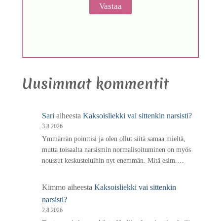
Uusimmat kommentit
Sari
aiheesta
Kaksoisliekki vai sittenkin narsisti?
3.8.2026
Ymmärrän pointtisi ja olen ollut siitä samaa mieltä,
mutta toisaalta narsismin normalisoituminen on myös
noussut keskusteluihin nyt enemmän. Mitä esim.…
Kimmo
aiheesta
Kaksoisliekki vai sittenkin
narsisti?
2.8.2026