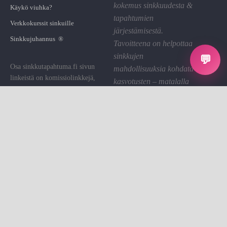
kokemus sinkkuudesta &
Käykö viuhka?
tapahtumien
Verkkokurssit sinkuille
järjestämisestä.
Sinkkujuhannus ®
Tavoitteena on helpottaa
sinkkujen
💬
Osa sinkkutapahtuma.fi sivun
mahdollisuuksia kohdata
linkeistä on komissiolinkkejä,
kasvotusten – matalalla
joiden kautta St saa pienen
kynnyksellä ja hyvällä
palkkion. Käytämme sen sivuston
fiiliksellä.
ylläpitoon.
Linkin klikkaaminen on sinulle
Tietosuoja
ilmaista.
Evästeet
Evästeasetukset
Sinkkutapahtumat on sinkkujen
Ota yhteyttä
kohtaamisalusta.