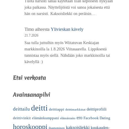
Tuota narsisti sanaa käytetään liian kepoisesti nykyään
joka paikassa. Näyttelijöistä voi sanoa jokaisesta että
hän on narsisti. Kaksoisliekki on peräisin…
Timo
aiheesta
Ylivieskan kävely
21.7.2026
Saa tulla juttuihin myös Wiitatuvan Keskiajan
markkinoilla la 1.8.2026 Viitasaarella. Lippiksestä
tunnistaa myös siellä. Nähdään joko markkinoilla tai
kävelyllä :)
Etsi verkosta
Avainsanapilvi
deitti
deittailu
deittiprofiili
deittiappi
deittimarkkinat
ero
deittivinkit
elämänkumppani
Facebook Dating
elämäntaito
horoskooppi
kaksoisliekki
kuukauden-
ihastuminen