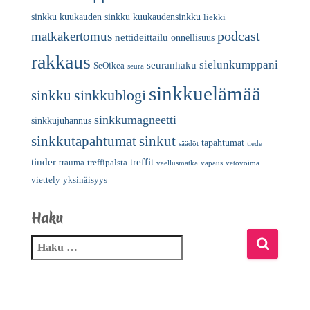
sinkku
kuukauden sinkku
kuukaudensinkku
liekki
podcast
matkakertomus
nettideittailu
onnellisuus
rakkaus
sielunkumppani
seuranhaku
SeOikea
seura
sinkkuelämää
sinkkublogi
sinkku
sinkkumagneetti
sinkkujuhannus
sinkkutapahtumat
sinkut
tapahtumat
säädöt
tiede
tinder
treffit
trauma
treffipalsta
vaellusmatka
vapaus
vetovoima
viettely
yksinäisyys
Haku