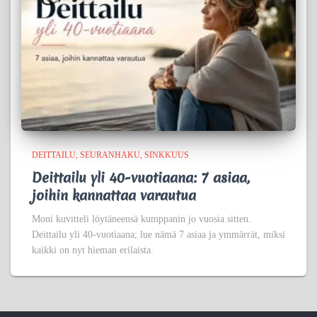
DEITTAILU
SEURANHAKU
SINKKUUS
Deittailu yli 40-vuotiaana: 7 asiaa,
joihin kannattaa varautua
Moni kuvitteli löytäneensä kumppanin jo vuosia sitten.
Deittailu yli 40-vuotiaana; lue nämä 7 asiaa ja ymmärrät, miksi
kaikki on nyt hieman erilaista.