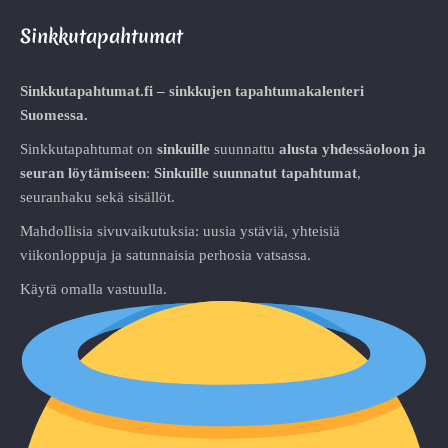
Sinkkutapahtumat
Sinkkutapahtumat.fi – sinkkujen tapahtumakalenteri
Suomessa.
Sinkkutapahtumat on
sinkuille
suunnattu
alusta
yhdessäoloon ja
seuran löytämiseen
:
Sinkuille suunnatut tapahtumat
,
seuranhaku sekä sisällöt.
Mahdollisia sivuvaikutuksia: uusia ystäviä, yhteisiä
viikonloppuja ja satunnaisia perhosia vatsassa.
Käytä omalla vastuulla.