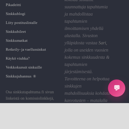
Pikadeitti
suunnattuja tapahtumia
Sinkkublogi
ja mahdollistaa
tapahtumien
Liity postituslistalle
ilmoittamisen yhdellä
Sinkkubileet
alustalla. Sivuston
Sinkkumatkat
ylläpidosta vastaa
Sari
,
Retkeily- ja vaellussinkut
jolla on useiden vuosien
kokemus sinkkuudesta &
Käykö viuhka?
tapahtumien
Verkkokurssit sinkuille
järjestämisestä.
Sinkkujuhannus ®
Tavoitteena on helpottaa
sinkkujen
💬
Osa sinkkutapahtuma.fi sivun
mahdollisuuksia kohdata
linkeistä on komissiolinkkejä,
kasvotusten – matalalla
joiden kautta St saa pienen
kynnyksellä ja hyvällä
palkkion. Käytämme sen sivuston
fiiliksellä.
ylläpitoon.
Linkin klikkaaminen on sinulle