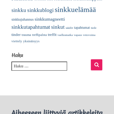
sinkkuelämää
sinkkublogi
sinkku
sinkkumagneetti
sinkkujuhannus
sinkkutapahtumat
sinkut
tapahtumat
säädöt
tiede
tinder
treffit
trauma
treffipalsta
vaellusmatka
vapaus
vetovoima
viettely
yksinäisyys
Haku
Aiheeseen liittyviä artikkeleita