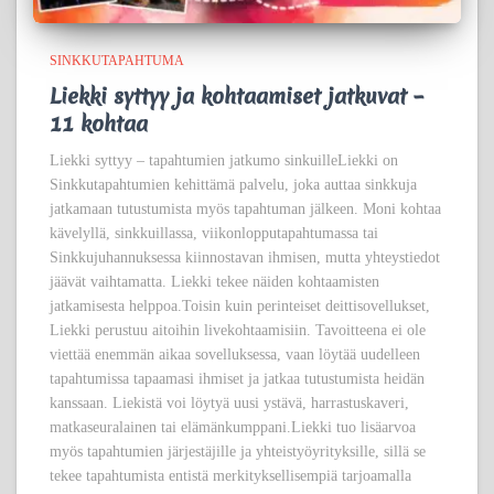
SINKKUTAPAHTUMA
Liekki syttyy ja kohtaamiset jatkuvat –
11 kohtaa
Liekki syttyy – tapahtumien jatkumo sinkuilleLiekki on
Sinkkutapahtumien kehittämä palvelu, joka auttaa sinkkuja
jatkamaan tutustumista myös tapahtuman jälkeen. Moni kohtaa
kävelyllä, sinkkuillassa, viikonlopputapahtumassa tai
Sinkkujuhannuksessa kiinnostavan ihmisen, mutta yhteystiedot
jäävät vaihtamatta. Liekki tekee näiden kohtaamisten
jatkamisesta helppoa.Toisin kuin perinteiset deittisovellukset,
Liekki perustuu aitoihin livekohtaamisiin. Tavoitteena ei ole
viettää enemmän aikaa sovelluksessa, vaan löytää uudelleen
tapahtumissa tapaamasi ihmiset ja jatkaa tutustumista heidän
kanssaan. Liekistä voi löytyä uusi ystävä, harrastuskaveri,
matkaseuralainen tai elämänkumppani.Liekki tuo lisäarvoa
myös tapahtumien järjestäjille ja yhteistyöyrityksille, sillä se
tekee tapahtumista entistä merkityksellisempiä tarjoamalla