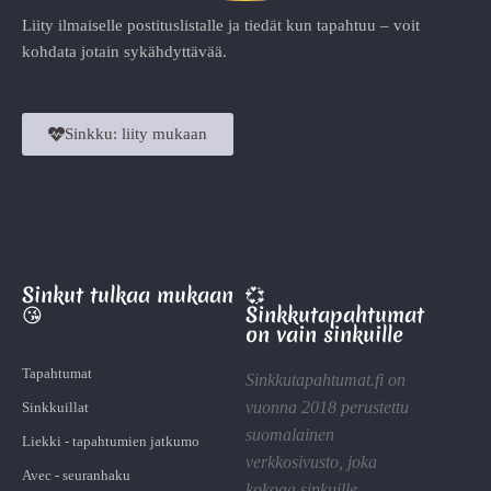
Liity ilmaiselle postituslistalle ja tiedät kun tapahtuu – voit
kohdata jotain sykähdyttävää.
Sinkku: liity mukaan
Sinkut tulkaa mukaan
💞
😘
Sinkkutapahtumat
on vain sinkuille
Tapahtumat
Sinkkutapahtumat.fi on
vuonna 2018 perustettu
Sinkkuillat
suomalainen
Liekki - tapahtumien jatkumo
verkkosivusto, joka
Avec - seuranhaku
kokoaa sinkuille