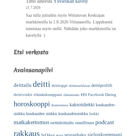
Timo
aiheesta
Ylivieskan kävely
21.7.2026
Saa tulla juttuihin myös Wiitatuvan Keskiajan
markkinoilla la 1.8.2026 Viitasaarella. Lippiksestä
tunnistaa myös siellä. Nähdään joko markkinoilla tai
kävelyllä :)
Etsi verkosta
Avainsanapilvi
deitti
deittailu
deittiprofiili
deittiappi
deittimarkkinat
ero
deittivinkit
elämänkumppani
Facebook Dating
elämäntaito
horoskooppi
kaksoisliekki
kuukauden-
ihastuminen
sinkku
kuukauden sinkku
kuukaudensinkku
liekki
podcast
matkakertomus
nettideittailu
onnellisuus
rakkaus
sielunkumppani
seuranhaku
SeOikea
seura