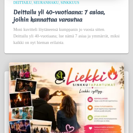
DEITTAILU
SEURANHAKU
SINKKUUS
Deittailu yli 40-vuotiaana: 7 asiaa,
joihin kannattaa varautua
Moni kuvitteli löytäneensä kumppanin jo vuosia sitten.
Deittailu yli 40-vuotiaana; lue nämä 7 asiaa ja ymmärrät, miksi
kaikki on nyt hieman erilaista.