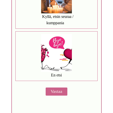
Kyllä, etsin seuraa /
kumppania
En etsi