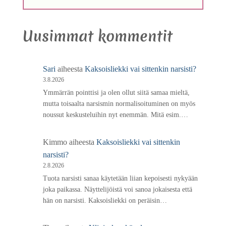
Uusimmat kommentit
Sari
aiheesta
Kaksoisliekki vai sittenkin narsisti?
3.8.2026
Ymmärrän pointtisi ja olen ollut siitä samaa mieltä,
mutta toisaalta narsismin normalisoituminen on myös
noussut keskusteluihin nyt enemmän. Mitä esim.…
Kimmo
aiheesta
Kaksoisliekki vai sittenkin
narsisti?
2.8.2026
Tuota narsisti sanaa käytetään liian kepoisesti nykyään
joka paikassa. Näyttelijöistä voi sanoa jokaisesta että
hän on narsisti. Kaksoisliekki on peräisin…