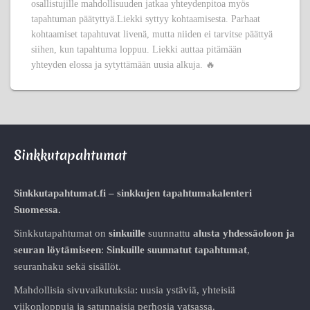
osallistujille mahdollisuuden jatkaa yhteydenpitoa myös
tapahtuman päätyttyä.Liekki syttyy kohtaamisesta. Parhaat
kohtaamiset tapahtuvat livenä, mutta niiden ei tarvitse päättyä
siihen, kun tapahtuma loppuu. Liekki auttaa pitämään
yhteyden elossa ja sytyttämään uusia alkuja. 🔥
Sinkkutapahtumat
Sinkkutapahtumat.fi – sinkkujen tapahtumakalenteri
Suomessa.
Sinkkutapahtumat on
sinkuille
suunnattu
alusta
yhdessäoloon ja
seuran löytämiseen
:
Sinkuille suunnatut tapahtumat
,
seuranhaku sekä sisällöt.
Mahdollisia sivuvaikutuksia: uusia ystäviä, yhteisiä
viikonloppuja ja satunnaisia perhosia vatsassa.