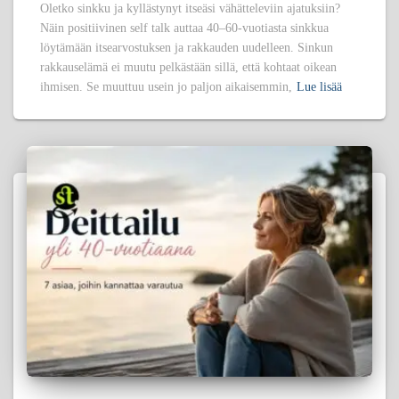
Oletko sinkku ja kyllästynyt itseäsi vähätteleviin ajatuksiin?
Näin positiivinen self talk auttaa 40–60-vuotiasta sinkkua
löytämään itsearvostuksen ja rakkauden uudelleen. Sinkun
rakkauselämä ei muutu pelkästään sillä, että kohtaat oikean
ihmisen. Se muuttuu usein jo paljon aikaisemmin,
Lue lisää