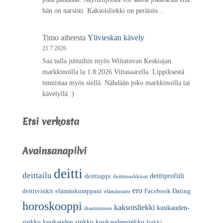
hän on narsisti. Kaksoisliekki on peräisin…
Timo
aiheesta
Ylivieskan kävely
21.7.2026
Saa tulla juttuihin myös Wiitatuvan Keskiajan
markkinoilla la 1.8.2026 Viitasaarella. Lippiksestä
tunnistaa myös siellä. Nähdään joko markkinoilla tai
kävelyllä :)
Etsi verkosta
Avainsanapilvi
deitti
deittailu
deittiprofiili
deittiappi
deittimarkkinat
ero
deittivinkit
elämänkumppani
Facebook Dating
elämäntaito
horoskooppi
kaksoisliekki
kuukauden-
ihastuminen
sinkku
kuukauden sinkku
kuukaudensinkku
liekki