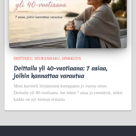
DEITTAILU
SEURANHAKU
SINKKUUS
Deittailu yli 40-vuotiaana: 7 asiaa,
joihin kannattaa varautua
Moni kuvitteli löytäneensä kumppanin jo vuosia sitten.
Deittailu yli 40-vuotiaana; lue nämä 7 asiaa ja ymmärrät, miksi
kaikki on nyt hieman erilaista.