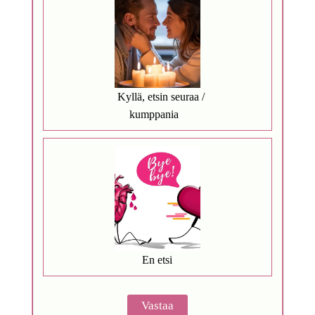
Kyllä, etsin seuraa /
kumppania
En etsi