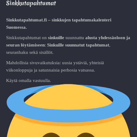
Sinkkutapahtumat
Sinkkutapahtumat.fi – sinkkujen tapahtumakalenteri
Suomessa.
Sinkkutapahtumat on
sinkuille
suunnattu
alusta
yhdessäoloon ja
seuran löytämiseen
:
Sinkuille suunnatut tapahtumat
,
seuranhaku sekä sisällöt.
Mahdollisia sivuvaikutuksia: uusia ystäviä, yhteisiä
viikonloppuja ja satunnaisia perhosia vatsassa.
Käytä omalla vastuulla.