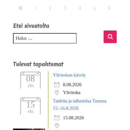
31
1
2
3
4
6
5
Etsi sivustolta
Tulevat tapahtumat
Ylivieskan kävely
08
8.08.2026
elo
Ylivieska
Taidetta ja tallustelua Turussa
15
15.-16.8.2026
elo
15.08.2026