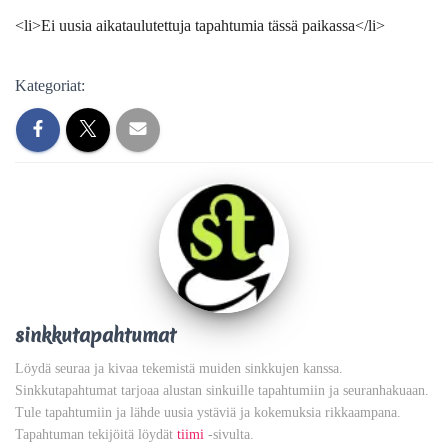
<li>Ei uusia aikataulutettuja tapahtumia tässä paikassa</li>
Kategoriat:
sinkkutapahtumat
Löydä seuraa ja kivaa tekemistä muiden sinkkujen kanssa.
Sinkkutapahtumat tarjoaa alustan sinkuille tapahtumiin ja seuranhakuaan.
Tule tapahtumiin ja lähde uusia ystäviä ja kokemuksia rikkaampana.
Tapahtuman tekijöitä löydät
tiimi
-sivulta.