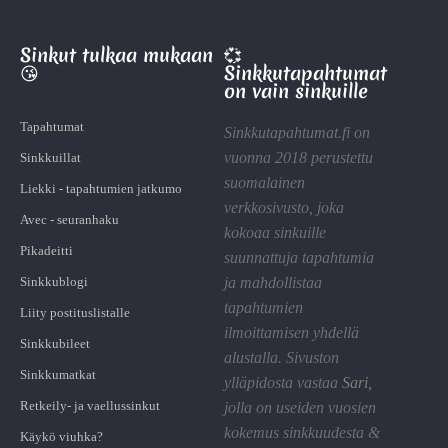
Sinkut tulkaa mukaan
💞
😘
Sinkkutapahtumat
on vain sinkuille
Tapahtumat
Sinkkutapahtumat.fi on
vuonna 2018 perustettu
Sinkkuillat
suomalainen
Liekki - tapahtumien jatkumo
verkkosivusto, joka
Avec - seuranhaku
kokoaa sinkuille
Pikadeitti
suunnattuja tapahtumia
Sinkkublogi
ja mahdollistaa
tapahtumien
Liity postituslistalle
ilmoittamisen yhdellä
Sinkkubileet
alustalla. Sivuston
Sinkkumatkat
ylläpidosta vastaa
Sari
,
Retkeily- ja vaellussinkut
jolla on useiden vuosien
kokemus sinkkuudesta &
Käykö viuhka?