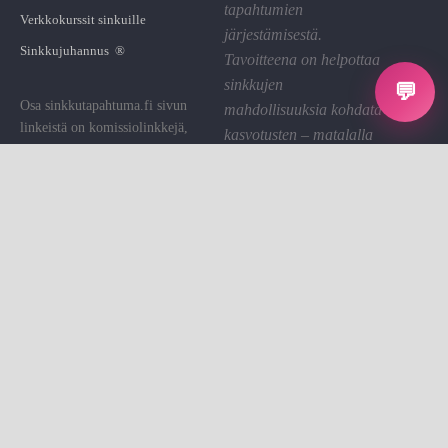
tapahtumien
Verkkokurssit sinkuille
järjestämisestä.
Sinkkujuhannus ®
Tavoitteena on helpottaa
sinkkujen
💬
Osa sinkkutapahtuma.fi sivun
mahdollisuuksia kohdata
linkeistä on komissiolinkkejä,
kasvotusten – matalalla
joiden kautta St saa pienen
kynnyksellä ja hyvällä
palkkion. Käytämme sen sivuston
fiiliksellä.
ylläpitoon.
Linkin klikkaaminen on sinulle
Tietosuoja
ilmaista.
Evästeet
Evästeasetukset
Sinkkutapahtumat on sinkkujen
Ota yhteyttä
kohtaamisalusta.