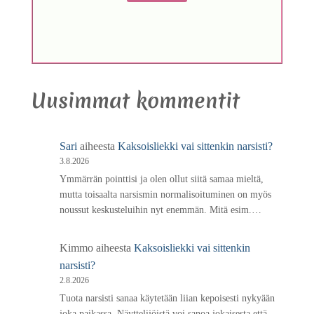
Uusimmat kommentit
Sari
aiheesta
Kaksoisliekki vai sittenkin narsisti?
3.8.2026
Ymmärrän pointtisi ja olen ollut siitä samaa mieltä,
mutta toisaalta narsismin normalisoituminen on myös
noussut keskusteluihin nyt enemmän. Mitä esim.…
Kimmo
aiheesta
Kaksoisliekki vai sittenkin
narsisti?
2.8.2026
Tuota narsisti sanaa käytetään liian kepoisesti nykyään
joka paikassa. Näyttelijöistä voi sanoa jokaisesta että