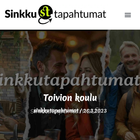
ILMOITA
Toivion koulu
sinkkutapahtumat
/
26.3.2023