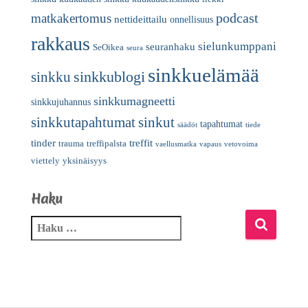
podcast
matkakertomus
nettideittailu
onnellisuus
rakkaus
sielunkumppani
seuranhaku
SeOikea
seura
sinkkuelämää
sinkkublogi
sinkku
sinkkumagneetti
sinkkujuhannus
sinkkutapahtumat
sinkut
tapahtumat
säädöt
tiede
tinder
treffit
trauma
treffipalsta
vaellusmatka
vapaus
vetovoima
viettely
yksinäisyys
Haku