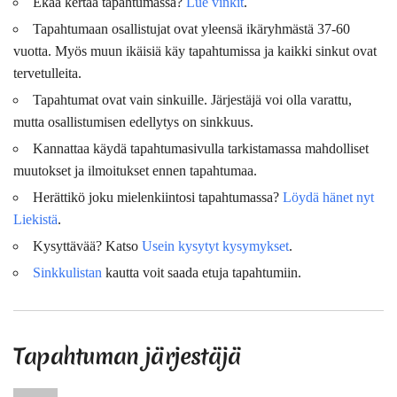
Ekaa kertaa tapahtumassa?
Lue vinkit
.
Tapahtumaan osallistujat ovat
yleensä
ikäryhmästä 37-60
vuotta. Myös muun ikäisiä käy tapahtumissa ja kaikki sinkut ovat
tervetulleita.
Tapahtumat ovat vain sinkuille. Järjestäjä voi olla varattu,
mutta osallistumisen edellytys on sinkkuus.
Kannattaa käydä tapahtumasivulla tarkistamassa mahdolliset
muutokset ja ilmoitukset ennen tapahtumaa.
Herättikö joku mielenkiintosi tapahtumassa?
Löydä hänet nyt
Liekistä
.
Kysyttävää? Katso
Usein kysytyt kysymykset
.
Sinkkulistan
kautta voit saada etuja tapahtumiin.
Tapahtuman järjestäjä