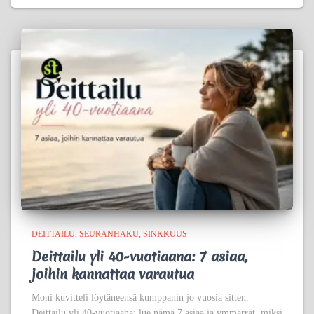
DEITTAILU
SEURANHAKU
SINKKUUS
Deittailu yli 40-vuotiaana: 7 asiaa,
joihin kannattaa varautua
Moni kuvitteli löytäneensä kumppanin jo vuosia sitten.
Deittailu yli 40-vuotiaana; lue nämä 7 asiaa ja ymmärrät, miksi