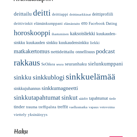
deitti
deittailu
deittiprofiili
deittiappi
deittimarkkinat
ero
deittivinkit
elämänkumppani
Facebook Dating
elämäntaito
horoskooppi
kaksoisliekki
kuukauden-
ihastuminen
sinkku
kuukauden sinkku
kuukaudensinkku
liekki
podcast
matkakertomus
nettideittailu
onnellisuus
rakkaus
sielunkumppani
seuranhaku
SeOikea
seura
sinkkuelämää
sinkkublogi
sinkku
sinkkumagneetti
sinkkujuhannus
sinkkutapahtumat
sinkut
tapahtumat
säädöt
tiede
tinder
treffit
trauma
treffipalsta
vaellusmatka
vapaus
vetovoima
viettely
yksinäisyys
Haku