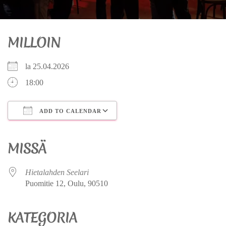
MILLOIN
la 25.04.2026
18:00
ADD TO CALENDAR
Download ICS
Google Calendar
iCalendar
Office 365
Outlook Live
MISSÄ
Hietalahden Seelari
Puomitie 12, Oulu, 90510
KATEGORIA