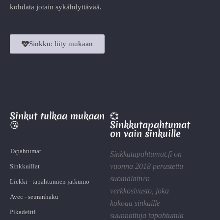
kohdata jotain sykähdyttävää.
Sinkku: liity mukaan
Sinkut tulkaa mukaan
💞
😘
Sinkkutapahtumat
on vain sinkuille
Tapahtumat
Sinkkutapahtumat.fi on
vuonna 2018 perustettu
Sinkkuillat
suomalainen
Liekki - tapahtumien jatkumo
verkkosivusto, joka
Avec - seuranhaku
kokoaa sinkuille
Pikadeitti
suunnattuja tapahtumia