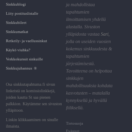
Sinkkublogi
ja mahdollistaa
tapahtumien
Liity postituslistalle
ilmoittamisen yhdellä
Sinkkubileet
alustalla. Sivuston
Sinkkumatkat
ylläpidosta vastaa
Sari
,
Retkeily- ja vaellussinkut
jolla on useiden vuosien
kokemus sinkkuudesta &
Käykö viuhka?
tapahtumien
Verkkokurssit sinkuille
järjestämisestä.
Sinkkujuhannus ®
Tavoitteena on helpottaa
sinkkujen
Osa sinkkutapahtuma.fi sivun
mahdollisuuksia kohdata
linkeistä on komissiolinkkejä,
kasvotusten – matalalla
joiden kautta St saa pienen
kynnyksellä ja hyvällä
palkkion. Käytämme sen sivuston
fiiliksellä.
ylläpitoon.
Linkin klikkaaminen on sinulle
Tietosuoja
ilmaista.
Evästeet