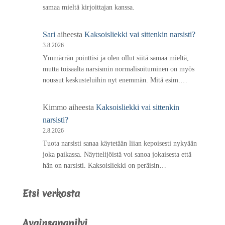
samaa mieltä kirjoittajan kanssa.
Sari
aiheesta
Kaksoisliekki vai sittenkin narsisti?
3.8.2026
Ymmärrän pointtisi ja olen ollut siitä samaa mieltä,
mutta toisaalta narsismin normalisoituminen on myös
noussut keskusteluihin nyt enemmän. Mitä esim.…
Kimmo
aiheesta
Kaksoisliekki vai sittenkin
narsisti?
2.8.2026
Tuota narsisti sanaa käytetään liian kepoisesti nykyään
joka paikassa. Näyttelijöistä voi sanoa jokaisesta että
hän on narsisti. Kaksoisliekki on peräisin…
Etsi verkosta
Avainsanapilvi