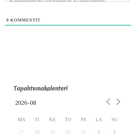
0
KOMMENTIT
Tapahtumakalenteri
MA
TI
KE
TO
PE
LA
SU
27
28
31
29
30
1
2