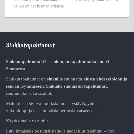
kaikki on nyt hieman erilaista.
Sinkkutapahtumat
Sinkkutapahtumat.fi – sinkkujen tapahtumakalenteri
Suomessa.
Sinkkutapahtumat on
sinkuille
suunnattu
alusta
yhdessäoloon ja
seuran löytämiseen
:
Sinkuille suunnatut tapahtumat
,
seuranhaku sekä sisällöt.
Mahdollisia sivuvaikutuksia: uusia ystäviä, yhteisiä
viikonloppuja ja satunnaisia perhosia vatsassa.
Käytä omalla vastuulla.
Liity ilmaiselle postituslistalle ja tiedät kun tapahtuu – voit