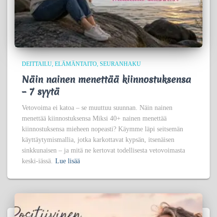
DEITTAILU
ELÄMÄNTAITO
SEURANHAKU
Näin nainen menettää kiinnostuksensa
– 7 syytä
Vetovoima ei katoa – se muuttuu suunnan. Näin nainen
menettää kiinnostuksensa Miksi 40+ nainen menettää
kiinnostuksensa mieheen nopeasti? Käymme läpi seitsemän
käyttäytymismallia, jotka karkottavat kypsän, itsenäisen
sinkkunaisen – ja mitä ne kertovat todellisesta vetovoimasta
keski-iässä.
Lue lisää