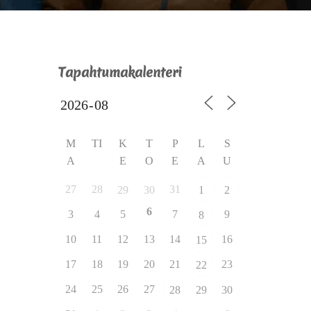
Tapahtumakalenteri
M
TI
K
T
P
L
S
A
E
O
E
A
U
27
28
31
29
30
1
2
6
3
4
5
7
9
8
10
11
12
13
14
16
15
17
18
19
20
21
23
22
24
25
26
27
28
29
30