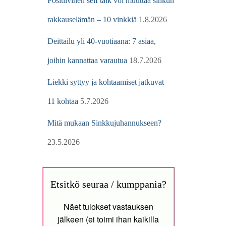
Positiivinen self talk voi muuttaa sinkun
rakkauselämän – 10 vinkkiä
1.8.2026
Deittailu yli 40-vuotiaana: 7 asiaa,
joihin kannattaa varautua
18.7.2026
Liekki syttyy ja kohtaamiset jatkuvat –
11 kohtaa
5.7.2026
Mitä mukaan Sinkkujuhannukseen?
23.5.2026
Etsitkö seuraa / kumppania?
Näet tulokset vastauksen
jälkeen (ei toimi ihan kaikilla