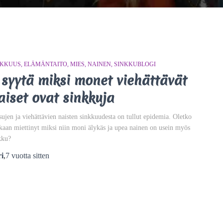
NKKUUS
ELÄMÄNTAITO
MIES
NAINEN
SINKKUBLOGI
 syytä miksi monet viehättävät
aiset ovat sinkkuja
sujen ja viehättävien naisten sinkkuudesta on tullut epidemia. Oletko
kaan miettinyt miksi niin moni älykäs ja upea nainen on usein myös
kku?
i
,
7 vuotta
sitten