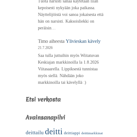
Tuota narsisti sanaa käytetään liian
kepoisesti nykyään joka paikassa.
Näyttelijöistä voi sanoa jokaisesta että
hän on narsisti. Kaksoisliekki on
peräisin…
Timo
aiheesta
Ylivieskan kävely
21.7.2026
Saa tulla juttuihin myös Wiitatuvan
Keskiajan markkinoilla la 1.8.2026
Viitasaarella. Lippiksestä tunnistaa
myös siellä. Nähdään joko
markkinoilla tai kävelyllä :)
Etsi verkosta
Avainsanapilvi
deitti
deittailu
deittiappi
deittimarkkinat