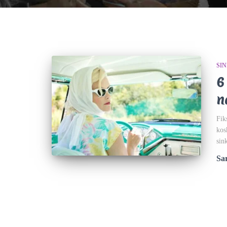
SI
6
n
Fik
kos
sin
Sar