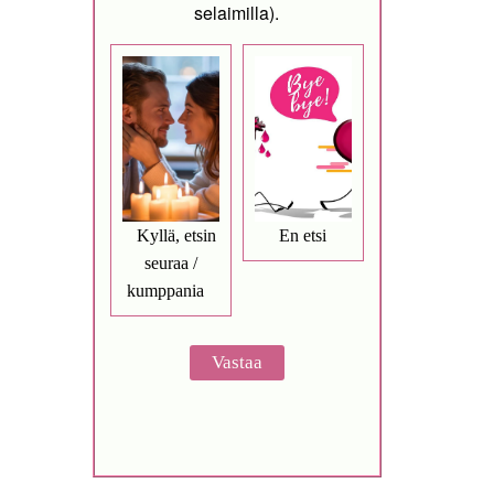
selaimilla).
Kyllä, etsin
En etsi
seuraa /
kumppania