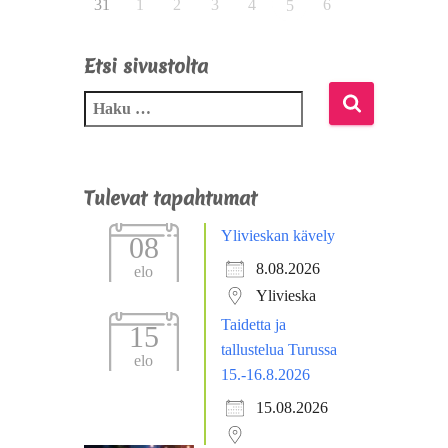
31
1
2
3
4
6
5
Etsi sivustolta
Tulevat tapahtumat
Ylivieskan kävely
08
8.08.2026
elo
Ylivieska
Taidetta ja
15
tallustelua Turussa
elo
15.-16.8.2026
15.08.2026