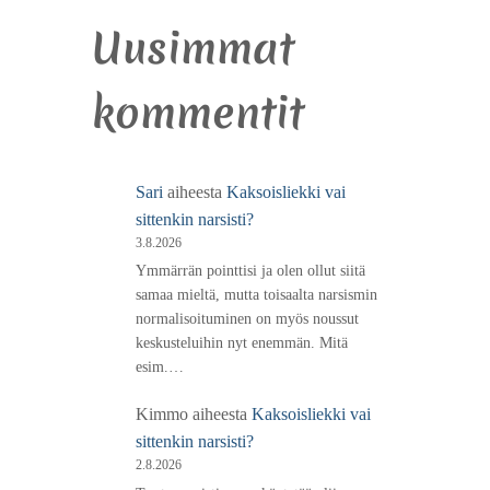
Uusimmat
kommentit
Sari
aiheesta
Kaksoisliekki vai
sittenkin narsisti?
3.8.2026
Ymmärrän pointtisi ja olen ollut siitä
samaa mieltä, mutta toisaalta narsismin
normalisoituminen on myös noussut
keskusteluihin nyt enemmän. Mitä
esim.…
Kimmo
aiheesta
Kaksoisliekki vai
sittenkin narsisti?
2.8.2026