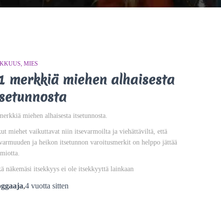
NKKUUS
MIES
1 merkkiä miehen alhaisesta
tsetunnosta
merkkiä miehen alhaisesta itsetunnosta.
kut miehet vaikuttavat niin itsevarmoilta ja viehättäviltä, että
varmuuden ja heikon itsetunnon varoitusmerkit on helppo jättää
miotta.
ä näkemäsi itsekkyys ei ole itsekkyyttä lainkaan
oggaaja
,
4 vuotta
sitten