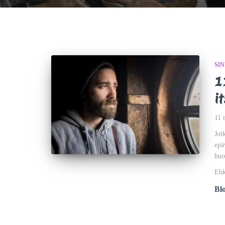
SI
1
i
11 
Jot
epä
huo
Ehk
Bl