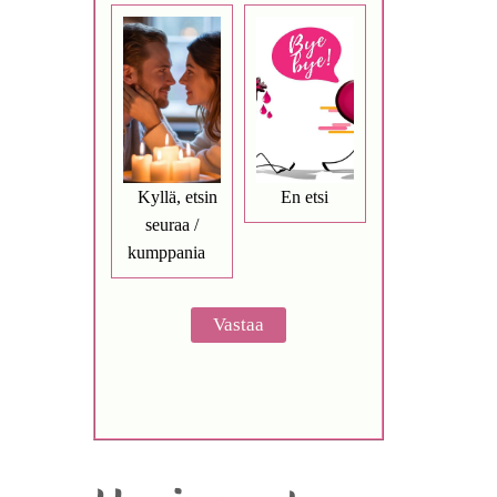
Kyllä, etsin
En etsi
seuraa /
kumppania