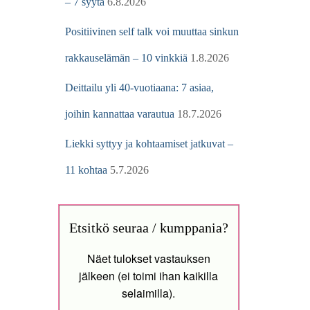
– 7 syytä
6.8.2026
Positiivinen self talk voi muuttaa sinkun
rakkauselämän – 10 vinkkiä
1.8.2026
Deittailu yli 40-vuotiaana: 7 asiaa,
joihin kannattaa varautua
18.7.2026
Liekki syttyy ja kohtaamiset jatkuvat –
11 kohtaa
5.7.2026
Etsitkö seuraa / kumppania?
Näet tulokset vastauksen
jälkeen (ei toimi ihan kaikilla
selaimilla).