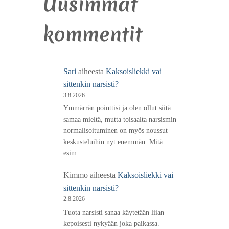
Uusimmat
kommentit
Sari
aiheesta
Kaksoisliekki vai
sittenkin narsisti?
3.8.2026
Ymmärrän pointtisi ja olen ollut siitä
samaa mieltä, mutta toisaalta narsismin
normalisoituminen on myös noussut
keskusteluihin nyt enemmän. Mitä
esim.…
Kimmo
aiheesta
Kaksoisliekki vai
sittenkin narsisti?
2.8.2026
Tuota narsisti sanaa käytetään liian
kepoisesti nykyään joka paikassa.