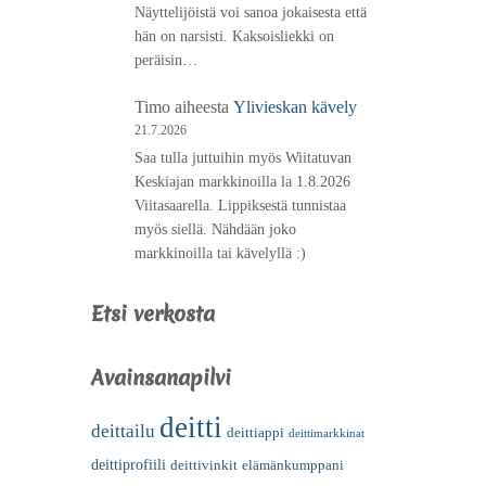
Näyttelijöistä voi sanoa jokaisesta että
hän on narsisti. Kaksoisliekki on
peräisin…
Timo
aiheesta
Ylivieskan kävely
21.7.2026
Saa tulla juttuihin myös Wiitatuvan
Keskiajan markkinoilla la 1.8.2026
Viitasaarella. Lippiksestä tunnistaa
myös siellä. Nähdään joko
markkinoilla tai kävelyllä :)
Etsi verkosta
Avainsanapilvi
deitti
deittailu
deittiappi
deittimarkkinat
deittiprofiili
deittivinkit
elämänkumppani