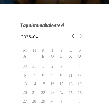
Tapahtumakalenteri
M
TI
K
T
P
L
S
A
E
O
E
A
U
30
31
1
2
3
4
5
7
8
9
10
12
6
11
13
14
15
16
17
18
19
20
21
22
23
24
25
26
27
28
29
1
3
30
2