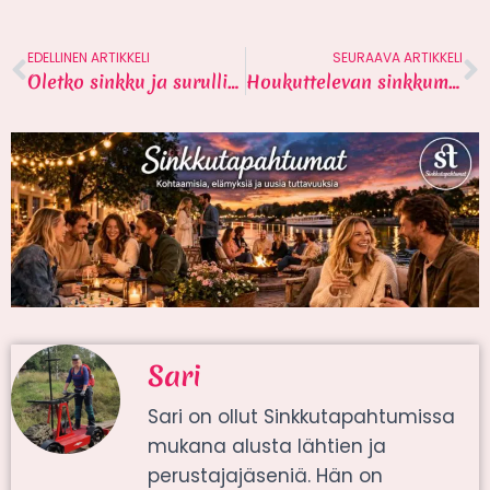
EDELLINEN ARTIKKELI
SEURAAVA ARTIKKELI
Oletko sinkku ja surullinen? Se ei tarkoita, että olet surullinen, koska olet sinkku
Houkuttelevan sinkkumiehen paradoksi
Sari
Sari on ollut Sinkkutapahtumissa
mukana alusta lähtien ja
perustajajäseniä. Hän on