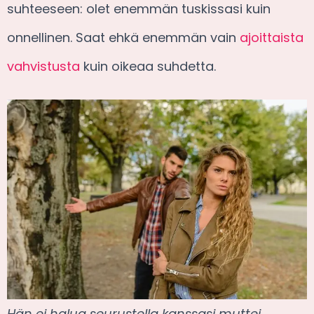
suhteeseen: olet enemmän tuskissasi kuin
onnellinen. Saat ehkä enemmän vain
ajoittaista
vahvistusta
kuin oikeaa suhdetta.
Hän ei halua seurustella kanssasi muttei