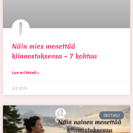
Näin mies menettää
kiinnostuksensa – 7 kohtaa
Lue artikkeli »
8.8.2026
DEITTAILU