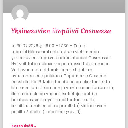
Yksinasuvien iltapäivä Cosmassa
to 30.07.2026 @ 16:00 – 17:30 – Turun
tuomiokirkkoseurakunta kutsuu viettämään
yksinasuvien iltapäivää näköalaterassi Cosmassa!
Nyt voit tulla mukavassa porukassa tutustumaan
Vartiovuoren tähtitornin äärelle hiljattain
avautuneeseen paikkaan. Tapaamme Cosman
edustalla klo 16. Kaikki tarjoilu on omakustanteista.
Istumme jutustelemaan ja vaihtamaan kuulumisia,
illan aikataulu on vapaa. Lisätietoja saat (ja
halutessasi voit myös ilmoittautua, mutta
ilmoittautuminen ei ole pakollista) yksinasuvien
papilta Sofialta (sofia.flinck@evl.fi).
Katso lisää »