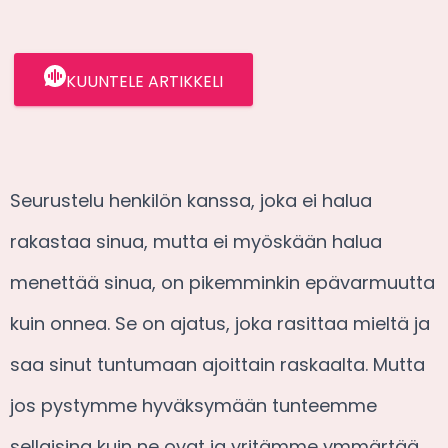
KUUNTELE ARTIKKELI
Seurustelu henkilön kanssa, joka ei halua
rakastaa sinua, mutta ei myöskään halua
menettää sinua, on pikemminkin epävarmuutta
kuin onnea. Se on ajatus, joka rasittaa mieltä ja
saa sinut tuntumaan ajoittain raskaalta. Mutta
jos pystymme hyväksymään tunteemme
sellaisina kuin ne ovat ja yritämme ymmärtää