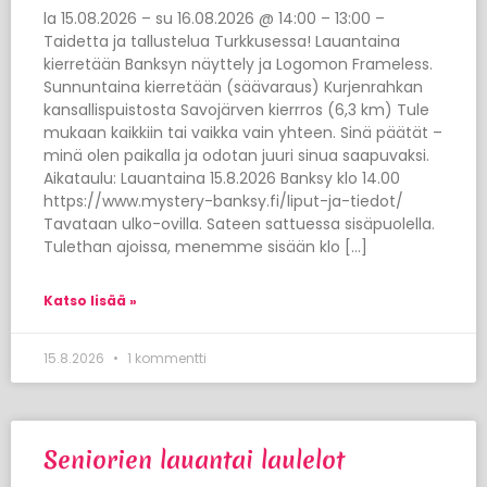
la 15.08.2026 – su 16.08.2026 @ 14:00 – 13:00 –
Taidetta ja tallustelua Turkkusessa! Lauantaina
kierretään Banksyn näyttely ja Logomon Frameless.
Sunnuntaina kierretään (säävaraus) Kurjenrahkan
kansallispuistosta Savojärven kierrros (6,3 km) Tule
mukaan kaikkiin tai vaikka vain yhteen. Sinä päätät –
minä olen paikalla ja odotan juuri sinua saapuvaksi.
Aikataulu: Lauantaina 15.8.2026 Banksy klo 14.00
https://www.mystery-banksy.fi/liput-ja-tiedot/
Tavataan ulko-ovilla. Sateen sattuessa sisäpuolella.
Tulethan ajoissa, menemme sisään klo […]
Katso lisää »
15.8.2026
1 kommentti
Seniorien lauantai laulelot