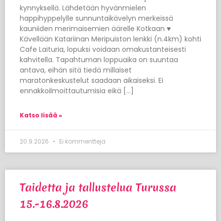
kynnyksellä. Lähdetään hyvänmielen
happihyppelylle sunnuntaikävelyn merkeissä
kauniiden merimaisemien äärelle Kotkaan ♥
Kävellään Katariinan Meripuiston lenkki (n.4km) kohti
Cafe Laituria, lopuksi voidaan omakustanteisesti
kahvitella. Tapahtuman loppuaika on suuntaa
antava, eihän sitä tiedä millaiset
maratonkeskustelut saadaan aikaiseksi. Ei
ennakkoilmoittautumisia eikä […]
Katso lisää »
20.9.2026
Ei kommentteja
Taidetta ja tallustelua Turussa
15.-16.8.2026