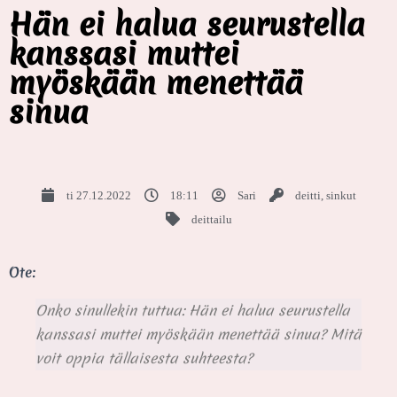
Hän ei halua seurustella
kanssasi muttei
myöskään menettää
sinua
ti 27.12.2022
18:11
Sari
deitti
,
sinkut
deittailu
Ote:
Onko sinullekin tuttua: Hän ei halua seurustella
kanssasi muttei myöskään menettää sinua? Mitä
voit oppia tällaisesta suhteesta?