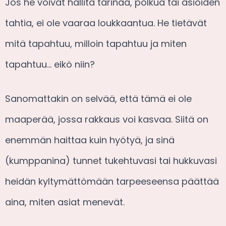
Jos he voivat hallita tarinaa, polkua tai asioiden
tahtia, ei ole vaaraa loukkaantua. He tietävät
mitä tapahtuu, milloin tapahtuu ja miten
tapahtuu… eikö niin?
Sanomattakin on selvää, että tämä ei ole
maaperää, jossa rakkaus voi kasvaa. Siitä on
enemmän haittaa kuin hyötyä, ja sinä
(kumppanina) tunnet tukehtuvasi tai hukkuvasi
heidän kyltymättömään tarpeeseensa päättää
aina, miten asiat menevät.