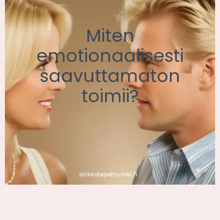
Miten
emotionaalisesti
saavuttamaton
toimii?