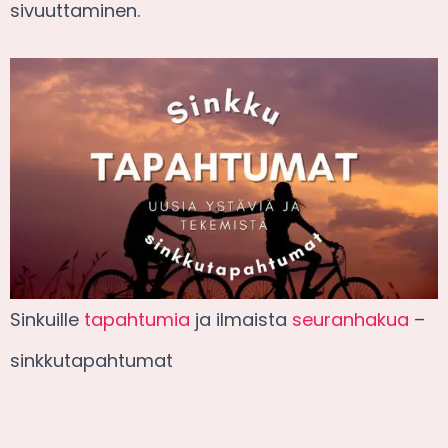
sivuuttaminen.
Sinkuille
tapahtumia
ja ilmaista
seuranhakua
–
sinkkutapahtumat