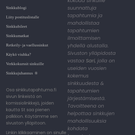
kokoaa sinkuille
suunnattuja
Sinkkublogi
tapahtumia ja
Liity postituslistalle
mahdollistaa
Sinkkubileet
tapahtumien
Sinkkumatkat
ilmoittamisen
yhdellä alustalla.
Retkeily- ja vaellussinkut
Sivuston ylläpidosta
Käykö viuhka?
vastaa
Sari
,
jolla on
Verkkokurssit sinkuille
useiden vuosien
Sinkkujuhannus ®
kokemus
sinkkuudesta &
Osa sinkkutapahtuma.fi
tapahtumien
sivun linkeistä on
järjestämisestä.
komissiolinkkejä, joiden
Tavoitteena on
kautta St saa pienen
helpottaa sinkkujen
palkkion. Käytämme sen
mahdollisuuksia
sivuston ylläpitoon.
kohdata
Linkin klikkaaminen on sinulle