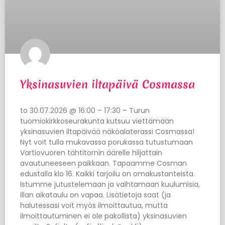
Yksinasuvien iltapäivä Cosmassa
to 30.07.2026 @ 16:00 – 17:30 – Turun
tuomiokirkkoseurakunta kutsuu viettämään
yksinasuvien iltapäivää näköalaterassi Cosmassa!
Nyt voit tulla mukavassa porukassa tutustumaan
Vartiovuoren tähtitornin äärelle hiljattain
avautuneeseen paikkaan. Tapaamme Cosman
edustalla klo 16. Kaikki tarjoilu on omakustanteista.
Istumme jutustelemaan ja vaihtamaan kuulumisia,
illan aikataulu on vapaa. Lisätietoja saat (ja
halutessasi voit myös ilmoittautua, mutta
ilmoittautuminen ei ole pakollista) yksinasuvien