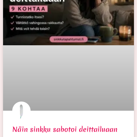
Näin sinkku sabotoi deittailuaan