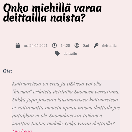
Onko miehillä varaa
deittailla naista?
ma 24.05.2021
14:28
Sari
deittailla
deittailu
Ote:
Kulttuureissa on eroa ja USA:ssa voi olla
”hieman” erilaista deittailla Suomeen verrattuna.
Elikkä jopa joissain länsimaisissa kulttuureissa
ei välttämättä onnistu upean naisen deittailu jos
pätäkkää ei ole. Suomalaisesta tällainen
saattaa tuntua oudolle. Onko varaa deittailla?
Lue lisää