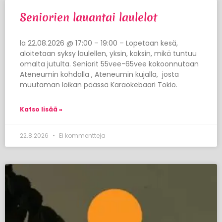
Seniorien lauantai laulelot
la 22.08.2026 @ 17:00 – 19:00 – Lopetaan kesä,
aloitetaan syksy laulellen, yksin, kaksin, mikä tuntuu
omalta jutulta. Seniorit 55vee-65vee kokoonnutaan
Ateneumin kohdalla , Ateneumin kujalla, josta
muutaman loikan päässä Karaokebaari Tokio.
Katso lisää »
22.8.2026
Ei kommentteja