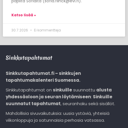
papilta Sofialta (sofia.flinck@evl.fi).
Katso lisää »
30.7.2026
Ei kommentteja
Sinkkutapahtumat
Sinkkutapahtumat.fi – sinkkujen
tapahtumakalenteri Suomessa.
Sinkkutapahtumat on
sinkuille
suunnattu
alusta
yhdessäoloon ja seuran löytämiseen
:
Sinkuille
suunnatut tapahtumat
, seuranhaku sekä sisällöt.
Mahdollisia sivuvaikutuksia: uusia ystäviä, yhteisiä
viikonloppuja ja satunnaisia perhosia vatsassa.