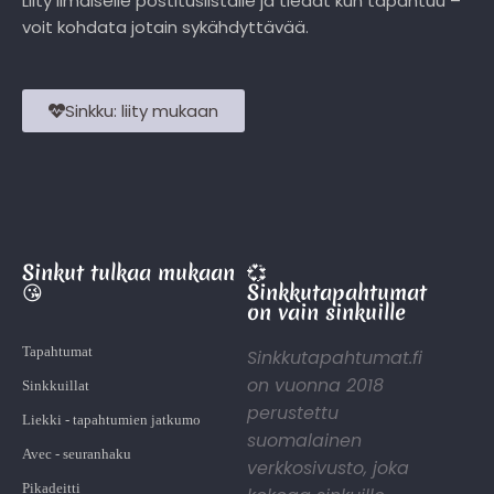
Liity ilmaiselle postituslistalle ja tiedät kun tapahtuu –
voit kohdata jotain sykähdyttävää.
Sinkku: liity mukaan
Sinkut tulkaa mukaan
💞
😘
Sinkkutapahtumat
on vain sinkuille
Tapahtumat
Sinkkutapahtumat.fi
on vuonna 2018
Sinkkuillat
perustettu
Liekki - tapahtumien jatkumo
suomalainen
Avec - seuranhaku
verkkosivusto, joka
Pikadeitti