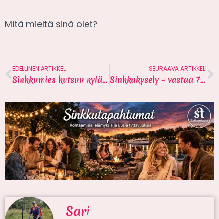
Mitä mieltä sinä olet?
EDELLINEN ARTIKKELI
SEURAAVA ARTIKKELI
Sinkkumies kutsuu kylään – 10 huomioitavaa kohtaa
Sinkkukysely – vastaa 7 kysymyksen
Sari