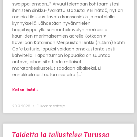
swaippailemaan..? Arvuuttelemaan kohtaamistesi
ihmisten sinkku-/varattu statusta..? Ei hätää, nyt on
mainio tilaisuus tavata kanssasinkkuja matalalla
kynnyksellä. Lähdetään hyvänmielen
happihyppelylle sunnuntaikävelyn merkeissä
kauniiden merimaisemien äärelle Kotkaan ♥
Kävellään Katariinan Meripuiston lenkki (n.4km) kohti
Cafe Laituria, lopuksi voidaan omakustanteisesti
kahvitella. Tapahtuman loppuaika on suuntaa
antava, eihän sitä tiedä millaiset
maratonkeskustelut saadaan aikaiseksi. Ei
ennakkoilmoittautumisia eikä […]
Katso lisää »
20.9.2026
Ei kommentteja
Taidetta ja tallustelua Turussa