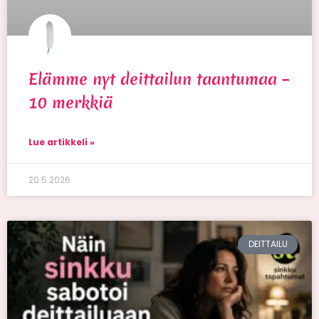
Elämme nyt deittailun taantumaa –
10 merkkiä
Lue artikkeli »
20.5.2026
DEITTAILU