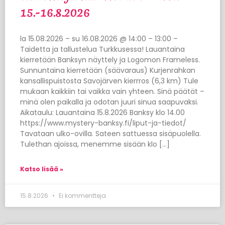
15.-16.8.2026
la 15.08.2026 – su 16.08.2026 @ 14:00 – 13:00 –
Taidetta ja tallustelua Turkkusessa! Lauantaina
kierretään Banksyn näyttely ja Logomon Frameless.
Sunnuntaina kierretään (säävaraus) Kurjenrahkan
kansallispuistosta Savojärven kierrros (6,3 km) Tule
mukaan kaikkiin tai vaikka vain yhteen. Sinä päätät –
minä olen paikalla ja odotan juuri sinua saapuvaksi.
Aikataulu: Lauantaina 15.8.2026 Banksy klo 14.00
https://www.mystery-banksy.fi/liput-ja-tiedot/
Tavataan ulko-ovilla. Sateen sattuessa sisäpuolella.
Tulethan ajoissa, menemme sisään klo […]
Katso lisää »
15.8.2026
Ei kommentteja