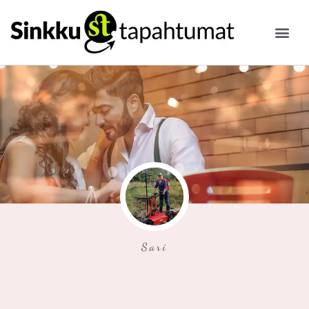
ILMOITA
Sari