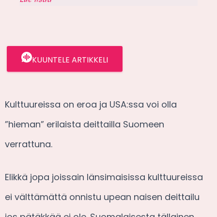
KUUNTELE ARTIKKELI
Kulttuureissa on eroa ja USA:ssa voi olla
”hieman” erilaista deittailla Suomeen
verrattuna.
Elikkä jopa joissain länsimaisissa kulttuureissa
ei välttämättä onnistu upean naisen deittailu
jos pätäkkää ei ole. Suomalaisesta tällainen