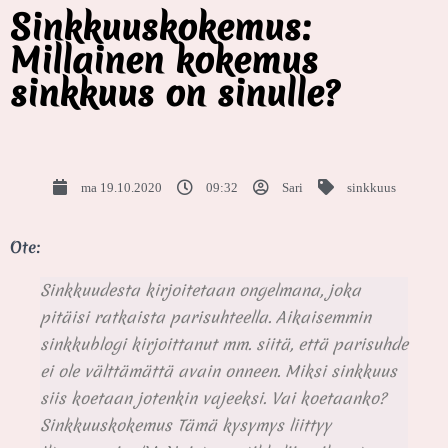
Sinkkuuskokemus:
Millainen kokemus
sinkkuus on sinulle?
ma 19.10.2020
09:32
Sari
sinkkuus
Ote:
Sinkkuudesta kirjoitetaan ongelmana, joka
pitäisi ratkaista parisuhteella. Aikaisemmin
sinkkublogi kirjoittanut mm. siitä, että parisuhde
ei ole välttämättä avain onneen. Miksi sinkkuus
siis koetaan jotenkin vajeeksi. Vai koetaanko?
Sinkkuuskokemus Tämä kysymys liittyy