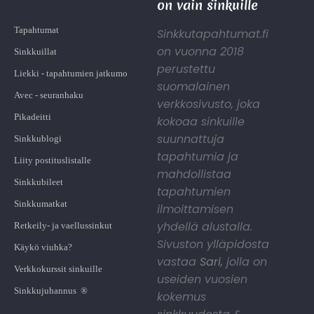
on vain sinkuille
Tapahtumat
Sinkkutapahtumat.fi
on vuonna 2018
Sinkkuillat
perustettu
Liekki - tapahtumien jatkumo
suomalainen
Avec - seuranhaku
verkkosivusto, joka
Pikadeitti
kokoaa sinkuille
suunnattuja
Sinkkublogi
tapahtumia ja
Liity postituslistalle
mahdollistaa
Sinkkubileet
tapahtumien
Sinkkumatkat
ilmoittamisen
yhdellä alustalla.
Retkeily- ja vaellussinkut
Sivuston ylläpidosta
Käykö viuhka?
vastaa
Sari
,
jolla on
Verkkokurssit sinkuille
useiden vuosien
Sinkkujuhannus ®
kokemus