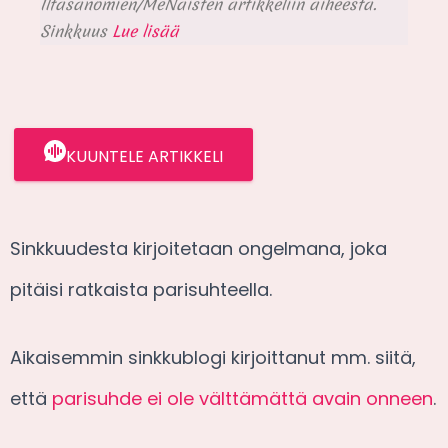
Iltasanomien/MeNaisten artikkeliin aiheesta.
Sinkkuus
Lue lisää
KUUNTELE ARTIKKELI
Sinkkuudesta kirjoitetaan ongelmana, joka
pitäisi ratkaista parisuhteella.
Aikaisemmin sinkkublogi kirjoittanut mm. siitä,
että
parisuhde ei ole välttämättä avain onneen
.