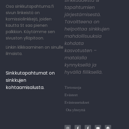
sinkkuudesta &
Osa sinkkutapahtuma.fi
tapahtumien
sivun linkeistä on
järjestämisestä.
komissiolinkkejä, joiden
Tavoitteena on
kautta St saa pienen
helpottaa sinkkujen
palkkion. Käytämme sen
mahdollisuuksia
sivuston ylläpitoon.
kohdata
Linkin klikkaaminen on sinulle
kasvotusten –
ilmaista.
matalalla
kynnyksellä ja
hyvällä fiiliksellä.
Sinkkutapahtumat on
sinkkujen
kohtaamisalusta.
Tietosuoja
Evästeet
Evästeasetukset
Ota yhteyttä