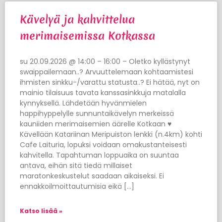
Kävelyä ja kahvittelua
merimaisemissa Kotkassa
su 20.09.2026 @ 14:00 – 16:00 – Oletko kyllästynyt
swaippailemaan..? Arvuuttelemaan kohtaamistesi
ihmisten sinkku-/varattu statusta..? Ei hätää, nyt on
mainio tilaisuus tavata kanssasinkkuja matalalla
kynnyksellä. Lähdetään hyvänmielen
happihyppelylle sunnuntaikävelyn merkeissä
kauniiden merimaisemien äärelle Kotkaan ♥
Kävellään Katariinan Meripuiston lenkki (n.4km) kohti
Cafe Laituria, lopuksi voidaan omakustanteisesti
kahvitella. Tapahtuman loppuaika on suuntaa
antava, eihän sitä tiedä millaiset
maratonkeskustelut saadaan aikaiseksi. Ei
ennakkoilmoittautumisia eikä […]
Katso lisää »