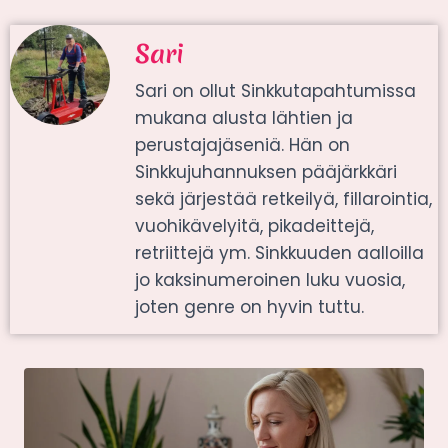
Sari
Sari on ollut Sinkkutapahtumissa
mukana alusta lähtien ja
perustajajäseniä. Hän on
Sinkkujuhannuksen pääjärkkäri
sekä järjestää retkeilyä, fillarointia,
vuohikävelyitä, pikadeittejä,
retriittejä ym. Sinkkuuden aalloilla
jo kaksinumeroinen luku vuosia,
joten genre on hyvin tuttu.