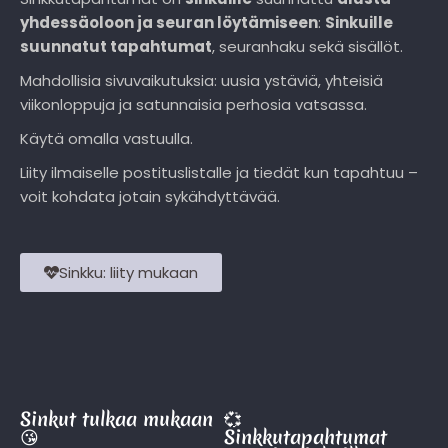
yhdessäoloon ja seuran löytämiseen
:
Sinkuille
suunnatut tapahtumat
, seuranhaku sekä sisällöt.
Mahdollisia sivuvaikutuksia: uusia ystäviä, yhteisiä
viikonloppuja ja satunnaisia perhosia vatsassa.
Käytä omalla vastuulla.
Liity ilmaiselle postituslistalle ja tiedät kun tapahtuu –
voit kohdata jotain sykähdyttävää.
Sinkku: liity mukaan
Sinkut tulkaa mukaan
💞
😘
Sinkkutapahtumat