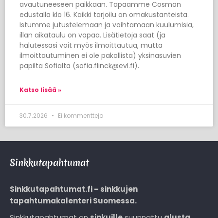
avautuneeseen paikkaan. Tapaamme Cosman
edustalla klo 16. Kaikki tarjoilu on omakustanteista.
Istumme jutustelemaan ja vaihtamaan kuulumisia,
illan aikataulu on vapaa. Lisätietoja saat (ja
halutessasi voit myös ilmoittautua, mutta
ilmoittautuminen ei ole pakollista) yksinasuvien
papilta Sofialta (sofia.flinck@evl.fi).
Katso lisää »
30.7.2026
Ei kommentteja
Sinkkutapahtumat
Sinkkutapahtumat.fi – sinkkujen
tapahtumakalenteri Suomessa.
Sinkkutapahtumat on
sinkuille
suunnattu
alusta