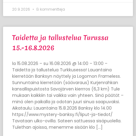
20.9.2026
Ei kommentteja
Taidetta ja tallustelua Turussa
15.-16.8.2026
la 15.08.2026 – su 16.08.2026 @ 14:00 – 13:00 –
Taidetta ja tallustelua Turkkusessa! Lauantaina
kierretään Banksyn näyttely ja Logomon Frameless.
Sunnuntaina kierretään (säävaraus) Kurjenrahkan
kansallispuistosta Savojärven kierrros (6,3 km) Tule
mukaan kaikkiin tai vaikka vain yhteen. Sinä päätät –
minä olen paikalla ja odotan juuri sinua saapuvaksi.
Aikataulu: Lauantaina 15.8.2026 Banksy klo 14.00
https://www.mystery-banksy.fi/liput-ja-tiedot/
Tavataan ulko-ovilla. Sateen sattuessa sisäpuolella.
Tulethan ajoissa, menemme sisään klo […]