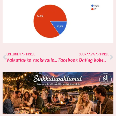
EDELLINEN ARTIKKELI
SEURAAVA ARTIKKELI
Vaikuttaako ruokavalio deittimenestykseen?
Facebook Dating kokemuksia – 1