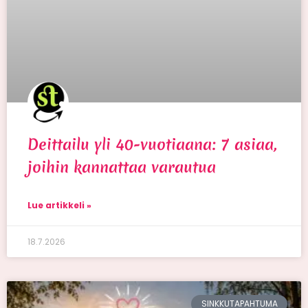
Deittailu yli 40-vuotiaana: 7 asiaa,
joihin kannattaa varautua
Lue artikkeli »
18.7.2026
SINKKUTAPAHTUMA