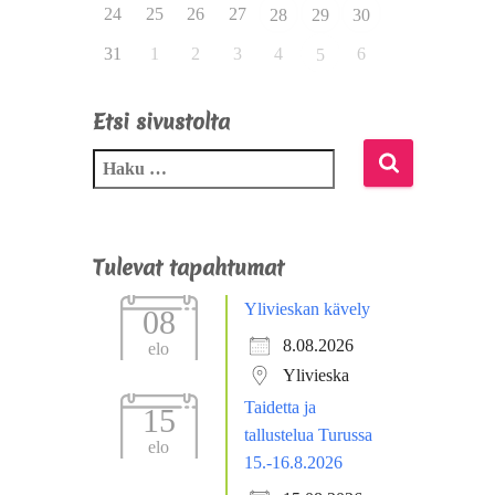
24
25
26
27
28
29
30
31
1
2
3
4
6
5
Etsi sivustolta
Tulevat tapahtumat
Ylivieskan kävely
08
8.08.2026
elo
Ylivieska
Taidetta ja
15
tallustelua Turussa
elo
15.-16.8.2026