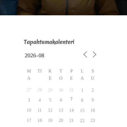
Tapahtumakalenteri
M
TI
K
T
P
L
S
A
E
O
E
A
U
27
28
31
29
30
1
2
7
3
4
5
6
9
8
10
11
12
13
14
16
15
17
18
19
20
21
23
22