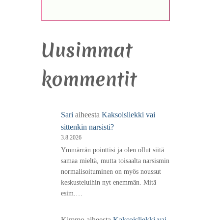
Uusimmat
kommentit
Sari
aiheesta
Kaksoisliekki vai
sittenkin narsisti?
3.8.2026
Ymmärrän pointtisi ja olen ollut siitä
samaa mieltä, mutta toisaalta narsismin
normalisoituminen on myös noussut
keskusteluihin nyt enemmän. Mitä
esim.…
Kimmo
aiheesta
Kaksoisliekki vai