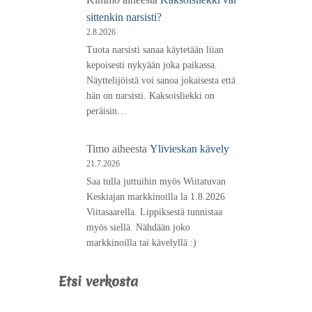
sittenkin narsisti?
2.8.2026
Tuota narsisti sanaa käytetään liian
kepoisesti nykyään joka paikassa.
Näyttelijöistä voi sanoa jokaisesta että
hän on narsisti. Kaksoisliekki on
peräisin…
Timo
aiheesta
Ylivieskan kävely
21.7.2026
Saa tulla juttuihin myös Wiitatuvan
Keskiajan markkinoilla la 1.8.2026
Viitasaarella. Lippiksestä tunnistaa
myös siellä. Nähdään joko
markkinoilla tai kävelyllä :)
Etsi verkosta