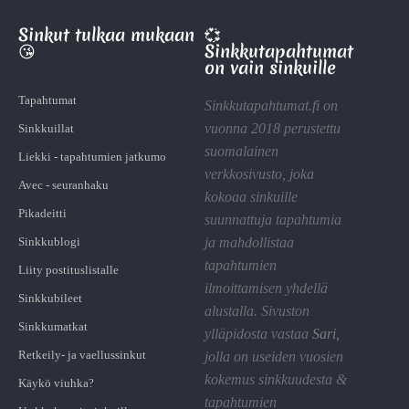
Sinkut tulkaa mukaan
💞
😘
Sinkkutapahtumat
on vain sinkuille
Tapahtumat
Sinkkutapahtumat.fi on
vuonna 2018 perustettu
Sinkkuillat
suomalainen
Liekki - tapahtumien jatkumo
verkkosivusto, joka
Avec - seuranhaku
kokoaa sinkuille
Pikadeitti
suunnattuja tapahtumia
Sinkkublogi
ja mahdollistaa
tapahtumien
Liity postituslistalle
ilmoittamisen yhdellä
Sinkkubileet
alustalla. Sivuston
Sinkkumatkat
ylläpidosta vastaa
Sari
,
Retkeily- ja vaellussinkut
jolla on useiden vuosien
kokemus sinkkuudesta &
Käykö viuhka?
tapahtumien