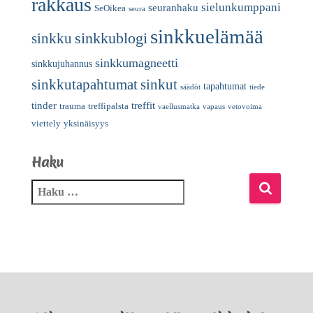
rakkaus
sielunkumppani
seuranhaku
SeOikea
seura
sinkkuelämää
sinkkublogi
sinkku
sinkkumagneetti
sinkkujuhannus
sinkkutapahtumat
sinkut
tapahtumat
säädöt
tiede
tinder
treffit
trauma
treffipalsta
vaellusmatka
vapaus
vetovoima
viettely
yksinäisyys
Haku