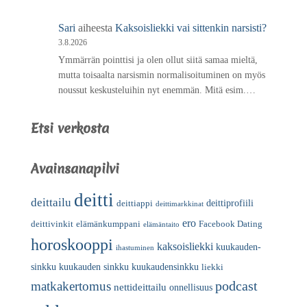
Sari
aiheesta
Kaksoisliekki vai sittenkin narsisti?
3.8.2026
Ymmärrän pointtisi ja olen ollut siitä samaa mieltä,
mutta toisaalta narsismin normalisoituminen on myös
noussut keskusteluihin nyt enemmän. Mitä esim.…
Etsi verkosta
Avainsanapilvi
deitti
deittailu
deittiprofiili
deittiappi
deittimarkkinat
ero
deittivinkit
elämänkumppani
Facebook Dating
elämäntaito
horoskooppi
kaksoisliekki
kuukauden-
ihastuminen
sinkku
kuukauden sinkku
kuukaudensinkku
liekki
podcast
matkakertomus
nettideittailu
onnellisuus