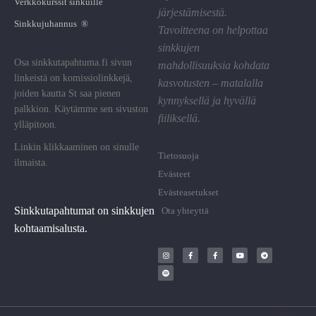
Verkkokurssit sinkuille
järjestämisestä.
Sinkkujuhannus ®
Tavoitteena on helpottaa
sinkkujen
Osa sinkkutapahtuma.fi sivun
mahdollisuuksia kohdata
linkeistä on komissiolinkkejä,
kasvotusten – matalalla
joiden kautta St saa pienen
kynnyksellä ja hyvällä
palkkion. Käytämme sen sivuston
fiiliksellä.
ylläpitoon.
Linkin klikkaaminen on sinulle
Tietosuoja
ilmaista.
Evästeet
Evästeasetukset
Sinkkutapahtumat on sinkkujen
Ota yhteyttä
kohtaamisalusta.