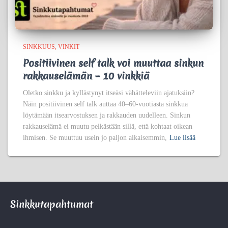
SINKKUUS
VINKIT
Positiivinen self talk voi muuttaa sinkun
rakkauselämän – 10 vinkkiä
Oletko sinkku ja kyllästynyt itseäsi vähätteleviin ajatuksiin?
Näin positiivinen self talk auttaa 40–60-vuotiasta sinkkua
löytämään itsearvostuksen ja rakkauden uudelleen. Sinkun
rakkauselämä ei muutu pelkästään sillä, että kohtaat oikean
ihmisen. Se muuttuu usein jo paljon aikaisemmin,
Lue lisää
Sinkkutapahtumat