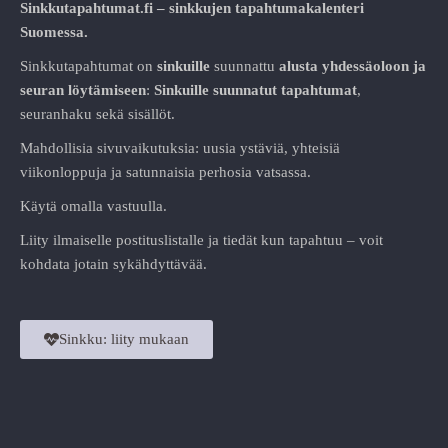
Sinkkutapahtumat.fi – sinkkujen tapahtumakalenteri
Suomessa.
Sinkkutapahtumat on
sinkuille
suunnattu
alusta
yhdessäoloon ja
seuran löytämiseen
:
Sinkuille suunnatut tapahtumat
,
seuranhaku sekä sisällöt.
Mahdollisia sivuvaikutuksia: uusia ystäviä, yhteisiä
viikonloppuja ja satunnaisia perhosia vatsassa.
Käytä omalla vastuulla.
Liity ilmaiselle postituslistalle ja tiedät kun tapahtuu – voit
kohdata jotain sykähdyttävää.
Sinkku: liity mukaan