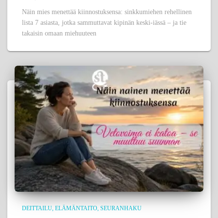
Näin mies menettää kiinnostuksensa: sinkkumiehen rehellinen
lista 7 asiasta, jotka sammuttavat kipinän keski-iässä – ja tie
takaisin omaan miehuuteen
DEITTAILU
ELÄMÄNTAITO
SEURANHAKU